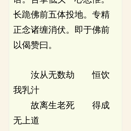
长跪佛前五体投地。专精
正念诸缠消伏。即于佛前
以偈赞曰。
汝从无数劫 恒饮
我乳汁
故离生老死 得成
无上道