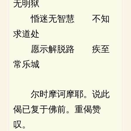
无明狱
惛迷无智慧 不知
求道处
愿示解脱路 疾至
常乐城
尔时摩诃摩耶。说此
偈已复于佛前。重偈赞
叹。