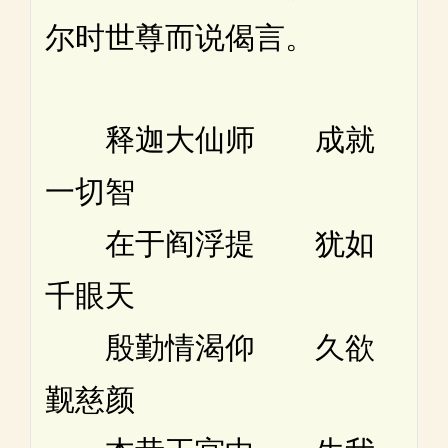
尔时世尊而说偈言。
释迦大仙师 成就
一切智
在于阎浮提 犹如
千眼天
殷勤情渴仰 久欲
觐慈颜