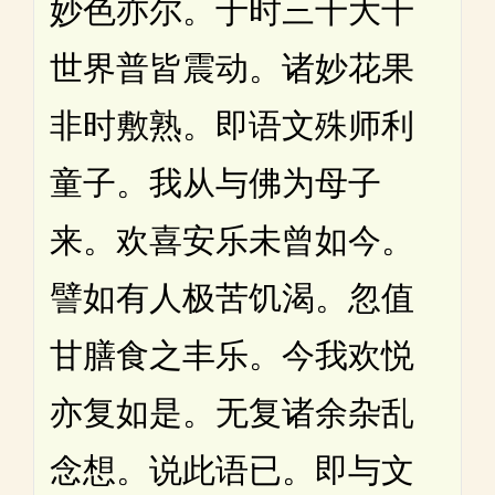
妙色亦尔。于时三千大千
世界普皆震动。诸妙花果
非时敷熟。即语文殊师利
童子。我从与佛为母子
来。欢喜安乐未曾如今。
譬如有人极苦饥渴。忽值
甘膳食之丰乐。今我欢悦
亦复如是。无复诸余杂乱
念想。说此语已。即与文