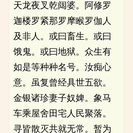
天龙夜叉乾闼婆。阿修罗
迦楼罗紧那罗摩睺罗伽人
及非人。或曰畜生。或曰
饿鬼。或曰地狱。众生有
如是等种种名号。汝痴心
意。虽复曾经具世五欲。
金银诸珍妻子奴婢。象马
车乘屋舍田宅人民聚落。
寻皆散灭共就无常。暂为