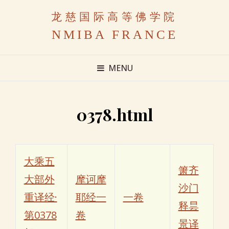
龙慈国际高等佛学院
NMIBA FRANCE
MENU
0378.html
大乘五
箫齐
大部外
摩诃摩
沙门
重译经·
耶经一
一卷
释昙
第0378
卷
景译