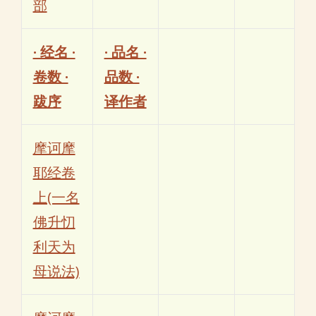
部
· 经名 ·
· 品名 ·
卷数 ·
品数 ·
跋序
译作者
摩诃摩
耶经卷
上(一名
佛升忉
利天为
母说法)