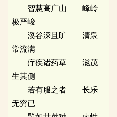
智慧高广山 峰岭
极严峻
溪谷深且旷 清泉
常流满
疗疾诸药草 滋茂
生其侧
若有服之者 长乐
无穷已
譬如甘蔗种 内性