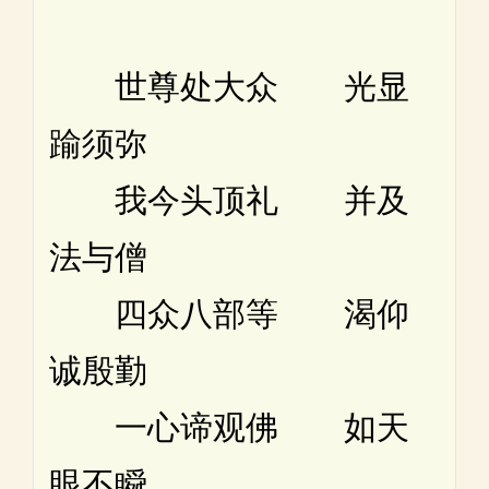
世尊处大众 光显
踰须弥
我今头顶礼 并及
法与僧
四众八部等 渴仰
诚殷勤
一心谛观佛 如天
眼不瞬