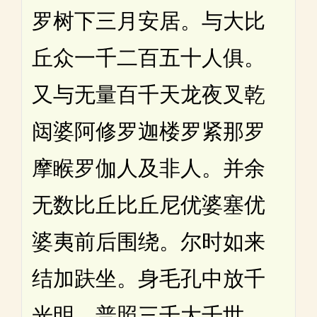
罗树下三月安居。与大比
丘众一千二百五十人俱。
又与无量百千天龙夜叉乾
闼婆阿修罗迦楼罗紧那罗
摩睺罗伽人及非人。并余
无数比丘比丘尼优婆塞优
婆夷前后围绕。尔时如来
结加趺坐。身毛孔中放千
光明。普照三千大千世