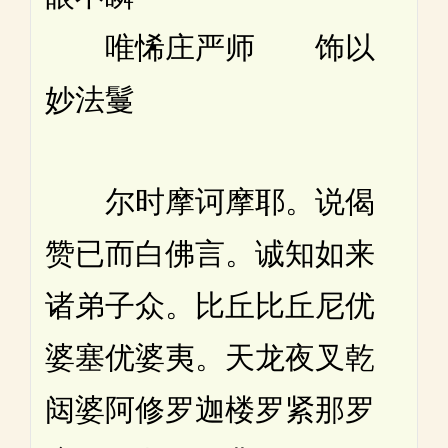
唯悕庄严师 饰以
妙法鬘
尔时摩诃摩耶。说偈
赞已而白佛言。诚知如来
诸弟子众。比丘比丘尼优
婆塞优婆夷。天龙夜叉乾
闼婆阿修罗迦楼罗紧那罗