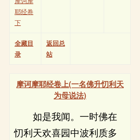
摩诃摩
耶经卷
下
全藏目
返回总
录
站
摩诃摩耶经卷上(一名佛升忉利天
为母说法)
如是我闻。一时佛在
忉利天欢喜园中波利质多