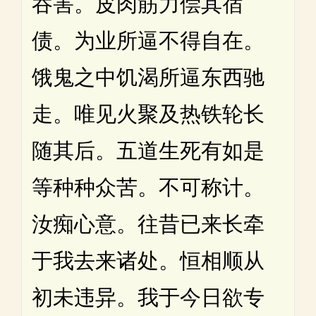
吞害。皮肉筋力偿其宿
债。为业所逼不得自在。
饿鬼之中饥渴所逼东西驰
走。唯见火聚及热铁轮长
随其后。五道生死有如是
等种种众苦。不可称计。
汝痴心意。往昔已来长牵
于我去来诸处。恒相顺从
初未违异。我于今日欲专