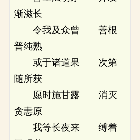
渐滋长
令我及众曾 善根
普纯熟
或于诸道果 次第
随所获
愿时施甘露 消灭
贪恚原
我等长夜来 缚着