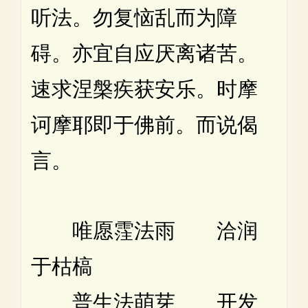
听法。勿复恼乱而为障
碍。亦宜自应厌离诸苦。
速求涅槃疾获安乐。时摩
诃摩耶即于佛前。而说偈
言。
唯愿霔法雨 洽润
于枯槁
普生法萌芽 开发