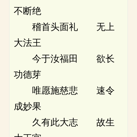
不断绝
稽首头面礼 无上
大法王
今于汝福田 欲长
功德芽
唯愿施慈悲 速令
成妙果
久有此大志 故生