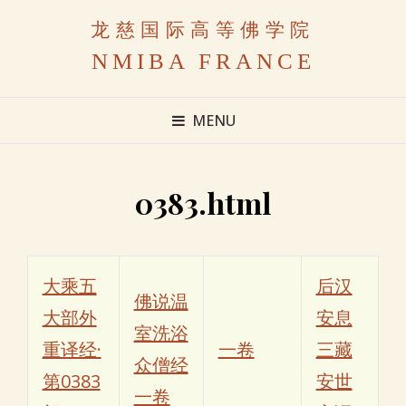
龙慈国际高等佛学院
NMIBA FRANCE
MENU
0383.html
大乘五
后汉
佛说温
大部外
安息
室洗浴
重译经·
一卷
三藏
众僧经
第0383
安世
一卷