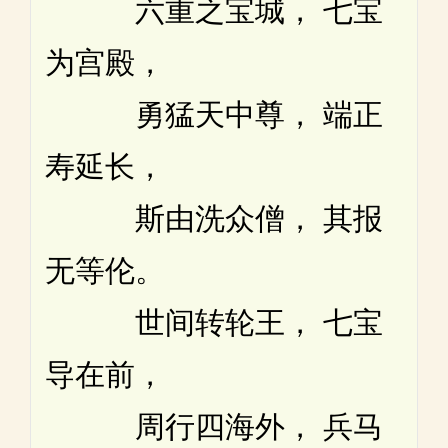
六重之宝城， 七宝
为宫殿，
勇猛天中尊， 端正
寿延长，
斯由洗众僧， 其报
无等伦。
世间转轮王， 七宝
导在前，
周行四海外， 兵马