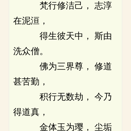
梵行修洁己， 志淳
在泥洹，
得生彼天中， 斯由
洗众僧。
佛为三界尊， 修道
甚苦勤，
积行无数劫， 今乃
得道真，
金体玉为璎， 尘垢