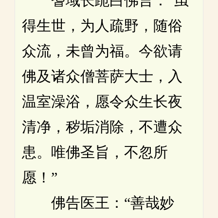
耆域长跪白佛言：“虽
得生世，为人疏野，随俗
众流，未曾为福。今欲请
佛及诸众僧菩萨大士，入
温室澡浴，愿令众生长夜
清净，秽垢消除，不遭众
患。唯佛圣旨，不忽所
愿！”
佛告医王：“善哉妙