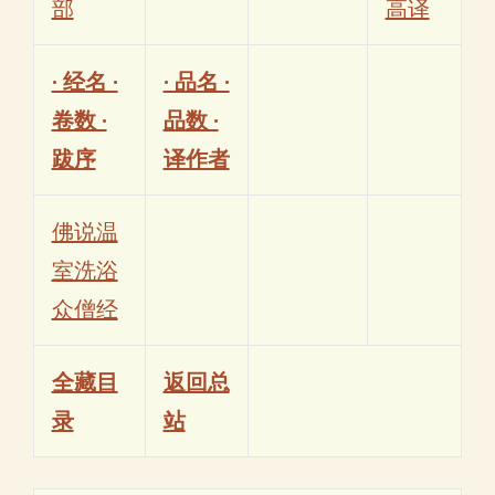
部
高译
· 经名 ·
· 品名 ·
卷数 ·
品数 ·
跋序
译作者
佛说温
室洗浴
众僧经
全藏目
返回总
录
站