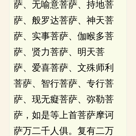
萨、无喻意菩萨、持地菩
萨、般罗达菩萨、神天菩
萨、实事菩萨、伽睺多菩
萨、贤力菩萨、明天菩
萨、爱喜菩萨、文殊师利
菩萨、智行菩萨、专行菩
萨、现无癡菩萨、弥勒菩
萨，如是等上首菩萨摩诃
萨万二千人俱。复有二万