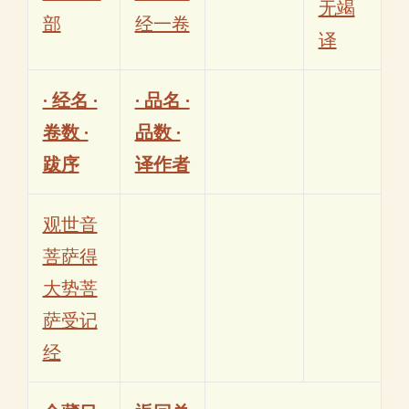
无竭
部
经一卷
译
· 经名 ·
· 品名 ·
卷数 ·
品数 ·
跋序
译作者
观世音
菩萨得
大势菩
萨受记
经