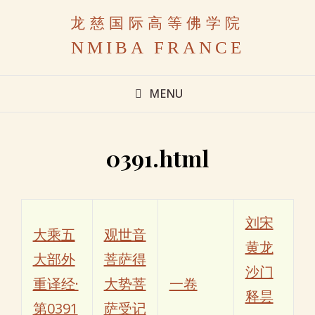
龙慈国际高等佛学院
NMIBA FRANCE
MENU
0391.html
刘宋
大乘五
观世音
黄龙
大部外
菩萨得
沙门
重译经·
大势菩
一卷
释昙
第0391
萨受记