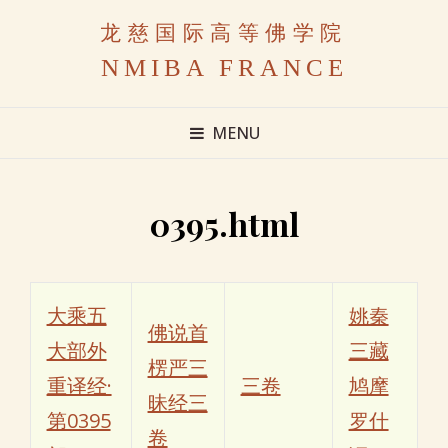
龙慈国际高等佛学院
NMIBA FRANCE
MENU
0395.html
大乘五
姚秦
佛说首
大部外
三藏
楞严三
重译经·
三卷
鸠摩
昧经三
第0395
罗什
卷