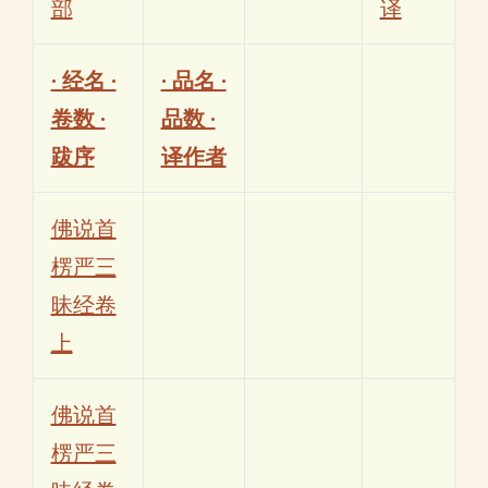
部
译
· 经名 ·
· 品名 ·
卷数 ·
品数 ·
跋序
译作者
佛说首
楞严三
昧经卷
上
佛说首
楞严三