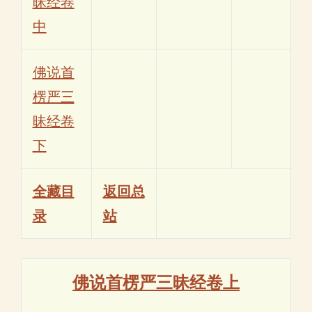
昧经卷
中
佛说首
楞严三
昧经卷
下
全藏目
返回总
录
站
佛说首楞严三昧经卷上