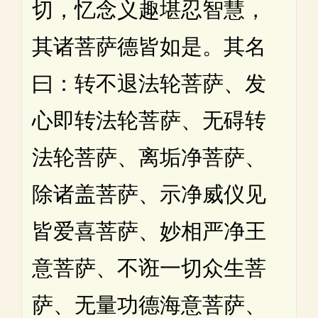
切，忆念义趣堪忍智慧，
其诸菩萨德皆如是。其名
曰：转不退法轮菩萨、发
心即转法轮菩萨、无碍转
法轮菩萨、离垢净菩萨、
除诸盖菩萨、示净威仪见
皆爱喜菩萨、妙相严净王
意菩萨、不诳一切众生菩
萨、无量功德海意菩萨、