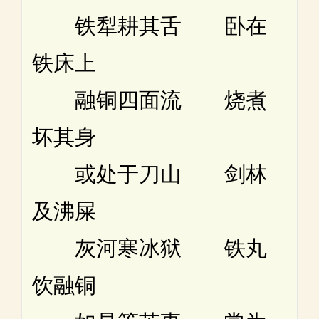
铁犁耕其舌 卧在
铁床上
融铜四面流 烧煮
坏其身
或处于刀山 剑林
及沸屎
灰河寒冰狱 铁丸
饮融铜