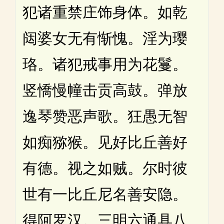
犯诸重禁庄饰身体。如乾
闼婆女无有惭愧。淫为璎
珞。诸犯戒事用为花鬘。
竖憍慢幢击贡高鼓。弹放
逸琴赞恶声歌。狂愚无智
如痴猕猴。见好比丘善好
有德。视之如贼。尔时彼
世有一比丘尼名善安隐。
得阿罗汉。三明六通具八