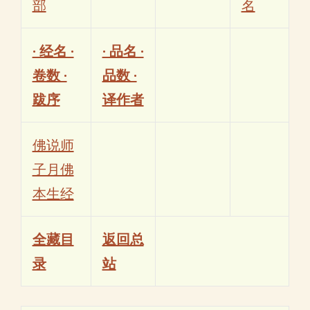
部
名
· 经名 ·
· 品名 ·
卷数 ·
品数 ·
跋序
译作者
佛说师
子月佛
本生经
全藏目
返回总
录
站