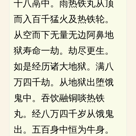
十八鬲中。雨热铁丸从顶
而入百千猛火及热铁轮。
从空而下无量无边阿鼻地
狱寿命一劫。劫尽更生。
如是经历诸大地狱。满八
万四千劫。从地狱出堕饿
鬼中。吞饮融铜啖热铁
丸。经八万四千岁从饿鬼
出。五百身中恒为牛身。