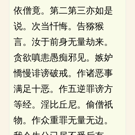
依僧竟。第二第三亦如是
说。次当忏悔。告猕猴
言。汝于前身无量劫来。
贪欲嗔恚愚痴邪见。嫉妒
憍慢诽谤破戒。作诸恶事
满足十恶。作五逆罪谤方
等经。淫比丘尼。偷僧祇
物。作众重罪无量无边。