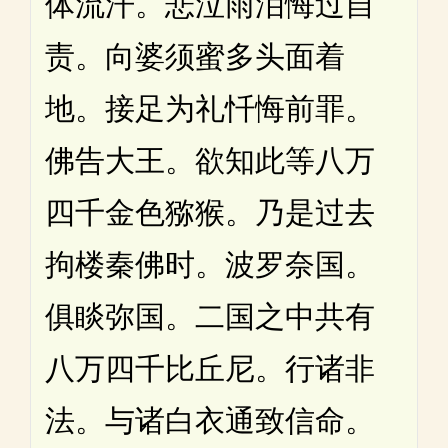
体流汗。悲泣雨泪悔过自
责。向婆须蜜多头面着
地。接足为礼忏悔前罪。
佛告大王。欲知此等八万
四千金色猕猴。乃是过去
拘楼秦佛时。波罗奈国。
俱睒弥国。二国之中共有
八万四千比丘尼。行诸非
法。与诸白衣通致信命。