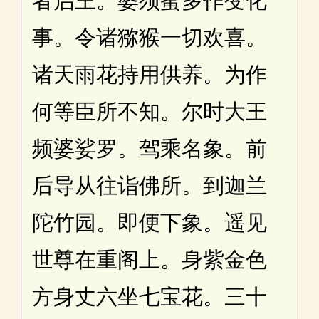
者启王。婆须蜜多作变化
事。令诸猕猴一切欢喜。
诸天雨花持用供养。为作
何等臣所不知。尔时大王
频婆娑罗。驾乘名象。前
后导从往诣佛所。到迦兰
陀竹园。即便下象。遥见
世尊在重阁上。身紫金色
方身丈六坐七宝花。三十