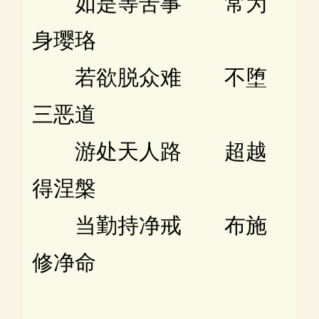
如是等苦事 常为
身璎珞
若欲脱众难 不堕
三恶道
游处天人路 超越
得涅槃
当勤持净戒 布施
修净命