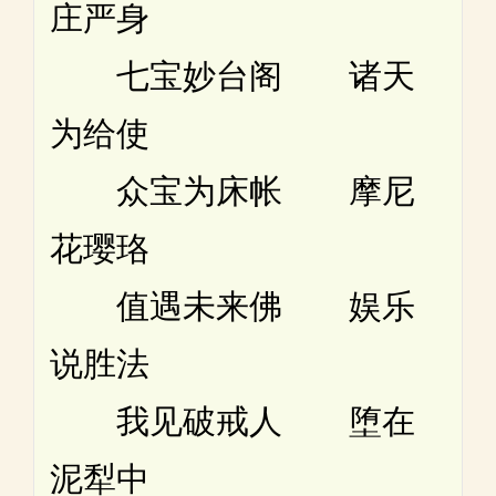
庄严身
七宝妙台阁 诸天
为给使
众宝为床帐 摩尼
花璎珞
值遇未来佛 娱乐
说胜法
我见破戒人 堕在
泥犁中