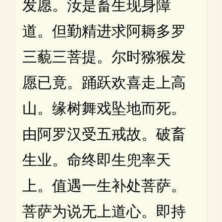
发愿。汝是畜生现身障
道。但勤精进求阿耨多罗
三藐三菩提。尔时猕猴发
愿已竟。踊跃欢喜走上高
山。缘树舞戏坠地而死。
由阿罗汉受五戒故。破畜
生业。命终即生兜率天
上。值遇一生补处菩萨。
菩萨为说无上道心。即持