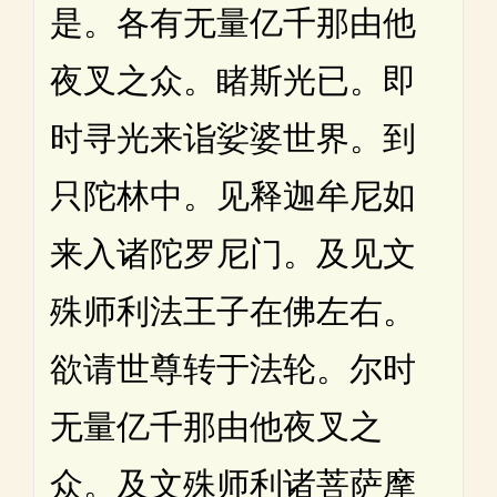
是。各有无量亿千那由他
夜叉之众。睹斯光已。即
时寻光来诣娑婆世界。到
只陀林中。见释迦牟尼如
来入诸陀罗尼门。及见文
殊师利法王子在佛左右。
欲请世尊转于法轮。尔时
无量亿千那由他夜叉之
众。及文殊师利诸菩萨摩