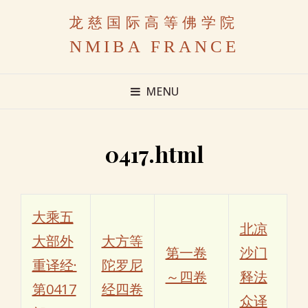
龙慈国际高等佛学院
NMIBA FRANCE
MENU
0417.html
大乘五
北凉
大部外
大方等
第一卷
沙门
重译经·
陀罗尼
～四卷
释法
第0417
经四卷
众译