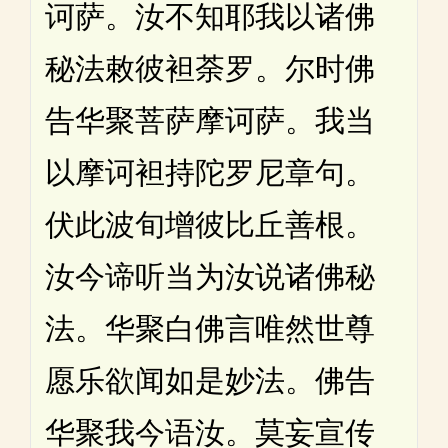
诃萨。汝不知耶我以诸佛
秘法敕彼袒荼罗。尔时佛
告华聚菩萨摩诃萨。我当
以摩诃袒持陀罗尼章句。
伏此波旬增彼比丘善根。
汝今谛听当为汝说诸佛秘
法。华聚白佛言唯然世尊
愿乐欲闻如是妙法。佛告
华聚我今语汝。莫妄宣传