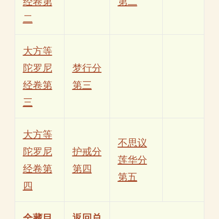
经卷第
第二
二
大方等
陀罗尼
梦行分
经卷第
第三
三
大方等
不思议
陀罗尼
护戒分
莲华分
经卷第
第四
第五
四
全藏目
返回总