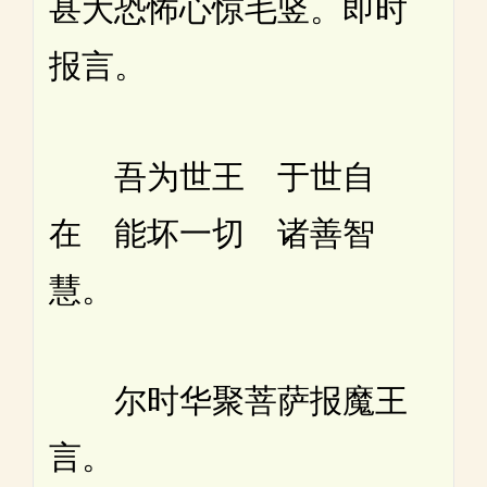
甚大恐怖心惊毛竖。即时
报言。
吾为世王 于世自
在 能坏一切 诸善智
慧。
尔时华聚菩萨报魔王
言。