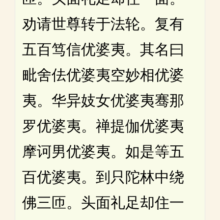
劝请世尊转于法轮。复有
五百笃信优婆夷。其名曰
毗舍佉优婆夷空妙相优婆
夷。华异妓女优婆夷骞那
罗优婆夷。禅提伽优婆夷
摩诃男优婆夷。如是等五
百优婆夷。到只陀林中绕
佛三匝。头面礼足却住一