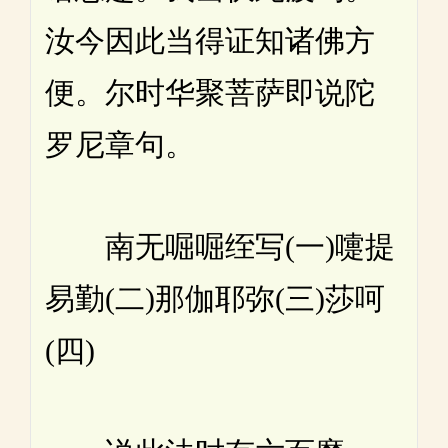
汝今因此当得证知诸佛方
便。尔时华聚菩萨即说陀
罗尼章句。
南无啒啒绖写(一)嚏提
易勤(二)那伽耶弥(三)莎呵
(四)