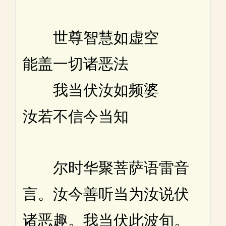
世尊智慧如虚空
能盖一切诸恶法
我当伏汝如频婆
汝若不信今当知
尔时华聚菩萨语雷音
言。汝今善听当为汝说伏
诸恶趣。我当伏此波旬。