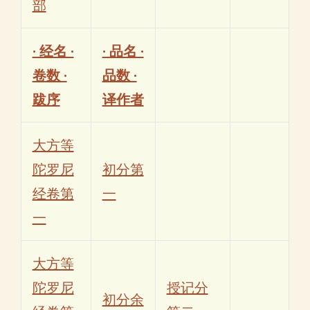
部
· 经名 ·
· 品名 ·
卷数 ·
品数 ·
跋序
译作者
大方等
陀罗尼
初分第
经卷第
一
一
大方等
陀罗尼
授记分
初分余