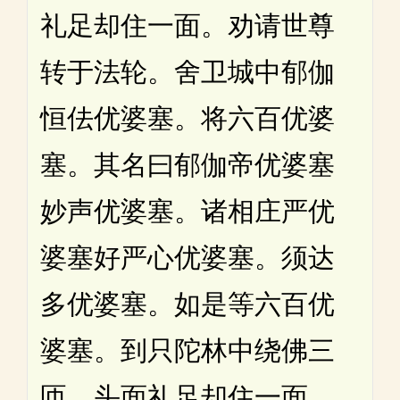
礼足却住一面。劝请世尊
转于法轮。舍卫城中郁伽
恒佉优婆塞。将六百优婆
塞。其名曰郁伽帝优婆塞
妙声优婆塞。诸相庄严优
婆塞好严心优婆塞。须达
多优婆塞。如是等六百优
婆塞。到只陀林中绕佛三
匝。头面礼足却住一面。