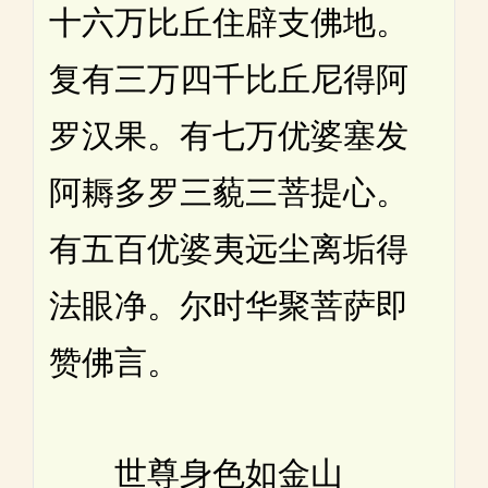
十六万比丘住辟支佛地。
复有三万四千比丘尼得阿
罗汉果。有七万优婆塞发
阿耨多罗三藐三菩提心。
有五百优婆夷远尘离垢得
法眼净。尔时华聚菩萨即
赞佛言。
世尊身色如金山