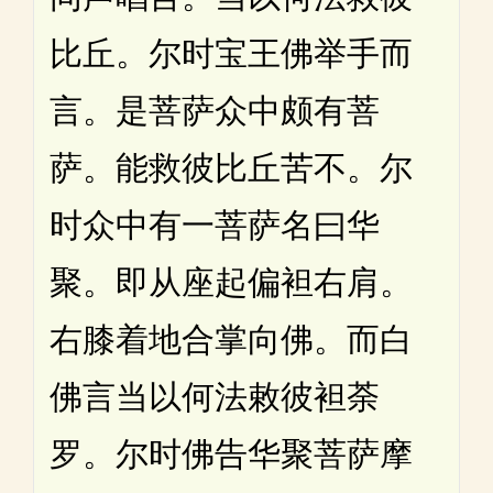
比丘。尔时宝王佛举手而
言。是菩萨众中颇有菩
萨。能救彼比丘苦不。尔
时众中有一菩萨名曰华
聚。即从座起偏袒右肩。
右膝着地合掌向佛。而白
佛言当以何法敕彼袒荼
罗。尔时佛告华聚菩萨摩