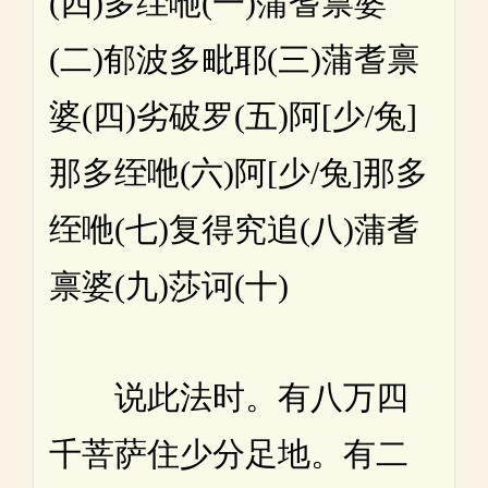
(四)多绖咃(一)蒲耆禀婆
(二)郁波多毗耶(三)蒲耆禀
婆(四)劣破罗(五)阿[少/兔]
那多绖咃(六)阿[少/兔]那多
绖咃(七)复得究追(八)蒲耆
禀婆(九)莎诃(十)
说此法时。有八万四
千菩萨住少分足地。有二