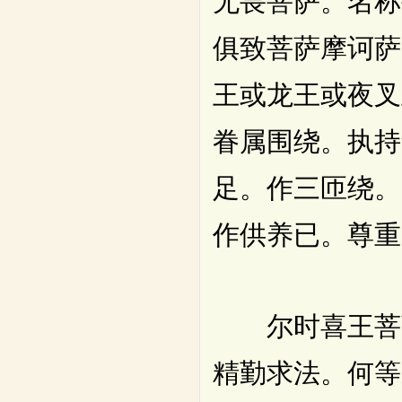
无畏菩萨。名称
俱致菩萨摩诃萨
王或龙王或夜叉
眷属围绕。执持
足。作三匝绕。
作供养已。尊重
尔时喜王菩萨
精勤求法。何等