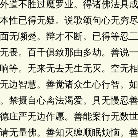
外道不胜过魔罗业。得诸佛法具
本性已得无疑。说歌颂句心无穷
面无嚬蹙。辩才不断。已得等忍
无畏。百千俱致那由多劫。善说
响等。无来无去无生无灭。空无
无边智慧。善觉诸众生心行智。
。禁摄自心离法渴爱。具无慢忍
德庄严无边作愿。善能案行无数
请无量佛。善知灭缠顺眠烦恼。