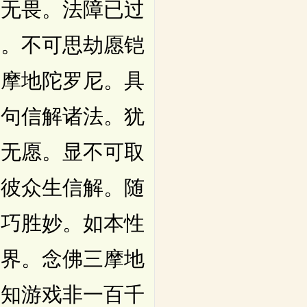
成无畏。法障已过
尽。不可思劫愿铠
三摩地陀罗尼。具
一句信解诸法。犹
相无愿。显不可取
如彼众生信解。随
善巧胜妙。如本性
世界。念佛三摩地
善知游戏非一百千