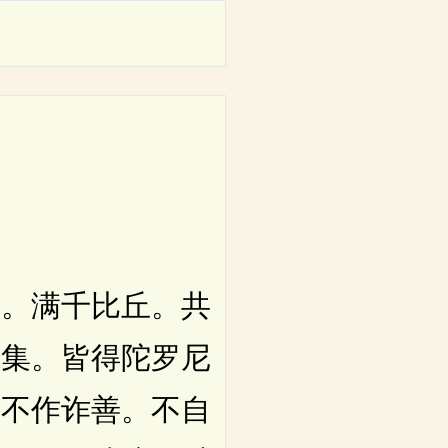
。满千比丘。共
来集。皆得陀罗尼
净不作诈善。不自