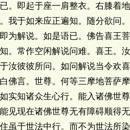
已。即起于座一肩整衣。右膝着
。我于如来应正遍知。随分欲问
即为解说。如是语已。佛告喜王
知。常作空闲解说问难。喜王。
于汝彼彼所问。如问解说当令欢
白佛言。世尊。何等三摩地菩萨
如实知诸众生心行。能入诸佛世
能见现在诸佛世尊无有障碍顺得
住虽于世法中行。而不为世法所