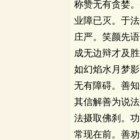
称赞无有贪婪。
业障已灭。于法
庄严。笑颜先语
成无边辩才及胜
如幻焰水月梦影
无有障碍。善知
其信解善为说法
法摄取佛刹。功
常现在前。善劝