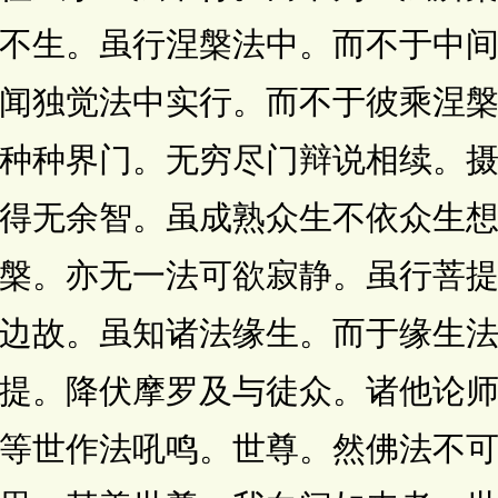
不生。虽行涅槃法中。而不于中
闻独觉法中实行。而不于彼乘涅
种种界门。无穷尽门辩说相续。
得无余智。虽成熟众生不依众生
槃。亦无一法可欲寂静。虽行菩
边故。虽知诸法缘生。而于缘生
提。降伏摩罗及与徒众。诸他论
等世作法吼鸣。世尊。然佛法不