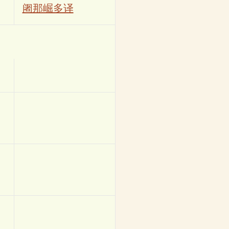
阇那崛多译