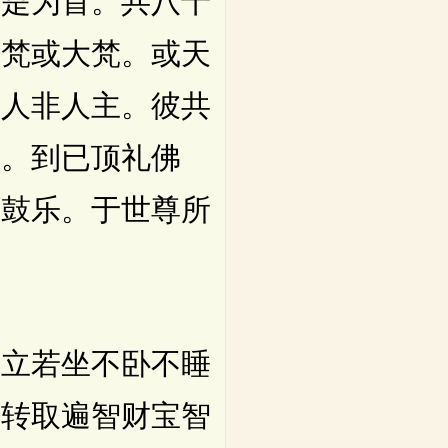
如是为首。共八十
或梵或大梵。或天
伽人非人主。彼共
所。到已顶礼佛
幢鼓乐。于世尊所
立若坐不卧不睡
乘转取遍智财宝智