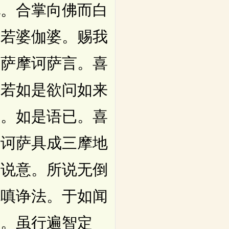
地。合掌向佛而白
。若婆伽婆。赐我
菩萨摩诃萨言。喜
汝若如是欲问如来
喜。如是语已。喜
摩诃萨具成三摩地
尊说意。所说无倒
无嗔诤法。于如闻
染。虽行遍智定