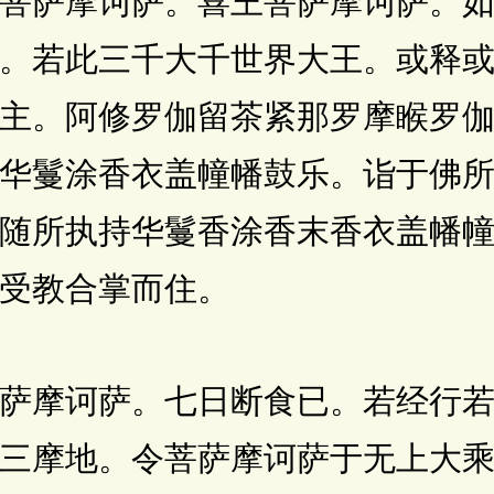
菩萨摩诃萨。喜王菩萨摩诃萨。
。若此三千大千世界大王。或释
主。阿修罗伽留茶紧那罗摩睺罗
华鬘涂香衣盖幢幡鼓乐。诣于佛
随所执持华鬘香涂香末香衣盖幡
受教合掌而住。
摩诃萨。七日断食已。若经行若
三摩地。令菩萨摩诃萨于无上大