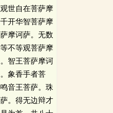
。观世自在菩萨摩
百千开华智菩萨摩
菩萨摩诃萨。无数
。等不等观菩萨摩
萨。智王菩萨摩诃
夫。象香手者菩
吼鸣音王菩萨。珠
菩萨。得无边辩才