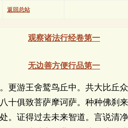
返回总站
观察诸法行经卷第一
无边善方便行品第一
更游王舍鹫鸟丘中。共大比丘众
八十俱致菩萨摩诃萨。种种佛刹
处。证得过去未来智道。言说清