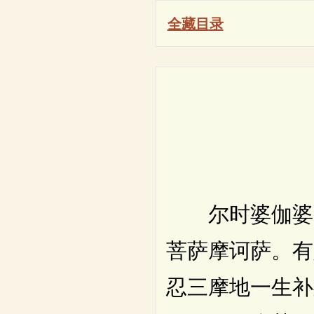
全藏目录
尔时婆伽婆。
菩萨摩诃萨。有
忍三摩地一生补