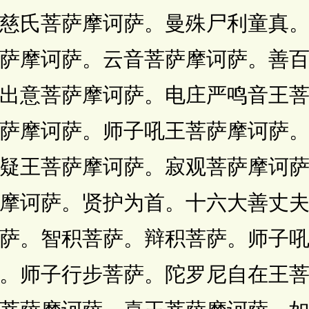
慈氏菩萨摩诃萨。曼殊尸利童真
萨摩诃萨。云音菩萨摩诃萨。善
出意菩萨摩诃萨。电庄严鸣音王
萨摩诃萨。师子吼王菩萨摩诃萨
疑王菩萨摩诃萨。寂观菩萨摩诃
摩诃萨。贤护为首。十六大善丈
萨。智积菩萨。辩积菩萨。师子
。师子行步菩萨。陀罗尼自在王