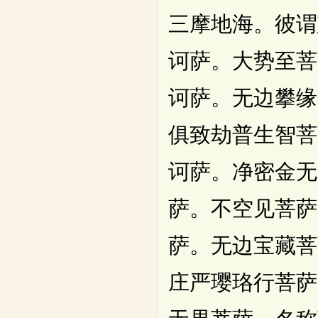
三摩地海。彼谓
诃萨。大势至菩
诃萨。无边攀缘
俱致劫普生智菩
诃萨。净密金无
萨。不空见菩萨
萨。无边宝藏菩
庄严璎珞行菩萨