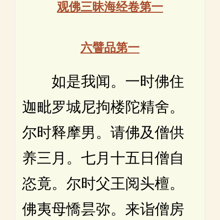
观佛三昧海经卷第一
六譬品第一
如是我闻。一时佛住
迦毗罗城尼拘楼陀精舍。
尔时释摩男。请佛及僧供
养三月。七月十五日僧自
恣竟。尔时父王阅头檀。
佛夷母憍昙弥。来诣僧房