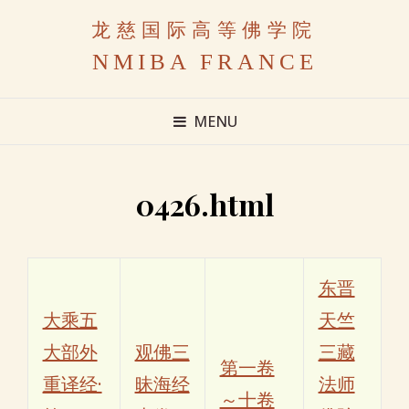
龙慈国际高等佛学院
NMIBA FRANCE
MENU
0426.html
东晋
大乘五
天竺
大部外
观佛三
三藏
第一卷
重译经·
昧海经
法师
～十卷