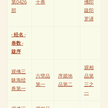
第0426
十卷
佛陀
部
跋陀
罗译
· 经名 ·
卷数 ·
跋序
观相
观佛三
六譬品
序观地
品第
昧海经
第一
品第二
三之
卷第一
一