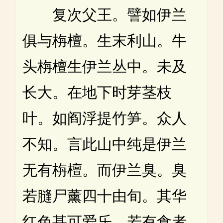
复次父王。譬如伊兰
俱与栴檀。生末利山。牛
头栴檀生伊兰丛中。未及
长大。在地下时芽茎枝
叶。如阎浮提竹笋。众人
不知。言此山中纯是伊兰
无有栴檀。而伊兰臭。臭
若膖尸薰四十由旬。其华
红色甚可爱乐。若有食者