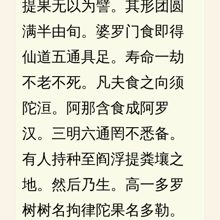
提果无以为譬。其形团圆
满半由旬。婆罗门食即得
仙道五通具足。寿命一劫
不老不死。凡夫食之向须
陀洹。阿那含食成阿罗
汉。三明六通罔不悉备。
有人持种至阎浮提粪壤之
地。然后乃生。高一多罗
树树名拘律陀果名多勒。