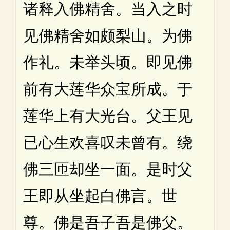
诸释入佛精舍。当入之时
见佛精舍如颇梨山。为佛
作礼。未举头顷。即见佛
前有大莲华众宝所成。于
莲华上有大光台。父王见
已心生欢喜叹未曾有。绕
佛三匝却坐一面。是时父
王即从坐起白佛言。世
尊。佛是吾子吾是佛父。