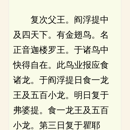
复次父王。阎浮提中
及四天下。有金翅鸟。名
正音迦楼罗王。于诸鸟中
快得自在。此鸟业报应食
诸龙。于阎浮提日食一龙
王及五百小龙。明日复于
弗婆提。食一龙王及五百
小龙。第三日复于瞿耶