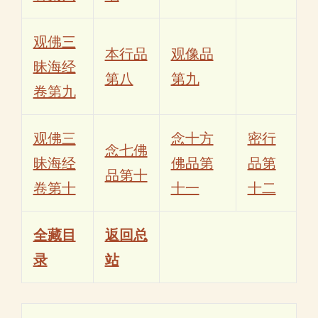
观佛三
本行品
观像品
昧海经
第八
第九
卷第九
观佛三
念十方
密行
念七佛
昧海经
佛品第
品第
品第十
卷第十
十一
十二
全藏目
返回总
录
站