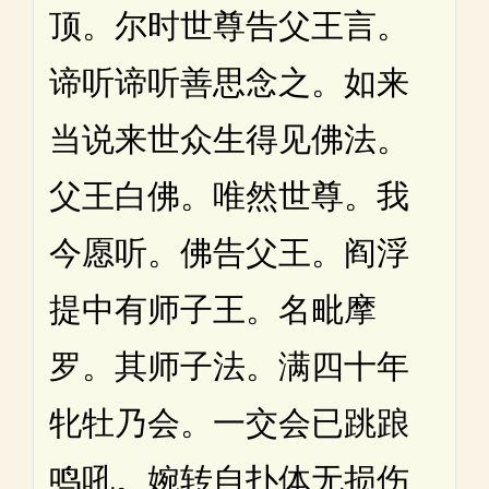
顶。尔时世尊告父王言。
谛听谛听善思念之。如来
当说来世众生得见佛法。
父王白佛。唯然世尊。我
今愿听。佛告父王。阎浮
提中有师子王。名毗摩
罗。其师子法。满四十年
牝牡乃会。一交会已跳踉
鸣吼。婉转自扑体无损伤