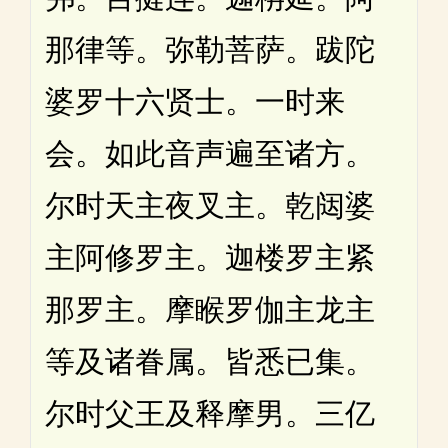
那律等。弥勒菩萨。跋陀
婆罗十六贤士。一时来
会。如此音声遍至诸方。
尔时天主夜叉主。乾闼婆
主阿修罗主。迦楼罗主紧
那罗主。摩睺罗伽主龙主
等及诸眷属。皆悉已集。
尔时父王及释摩男。三亿