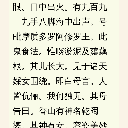
眼。口中出火。有九百九
十九手八脚海中出声。号
毗摩质多罗阿修罗王。此
鬼食法。惟啖淤泥及蕖藕
根。其儿长大。见于诸天
婇女围绕。即白母言。人
皆伉俪。我何独无。其母
告曰。香山有神名乾闼
婆。其神有女。容姿美妙