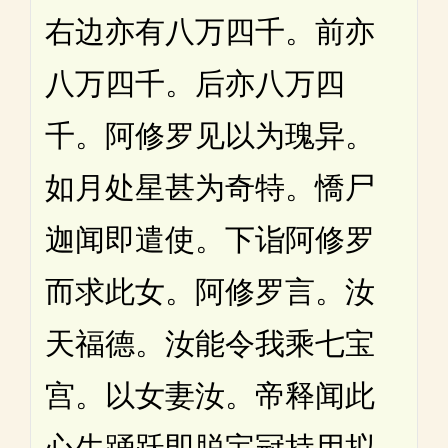
右边亦有八万四千。前亦
八万四千。后亦八万四
千。阿修罗见以为瑰异。
如月处星甚为奇特。憍尸
迦闻即遣使。下诣阿修罗
而求此女。阿修罗言。汝
天福德。汝能令我乘七宝
宫。以女妻汝。帝释闻此
心生踊跃即脱宝冠持用拟