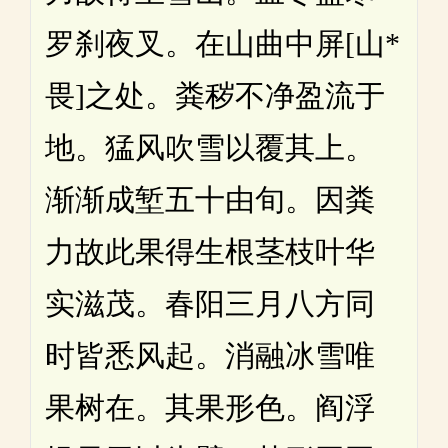
罗刹夜叉。在山曲中屏[山*
畏]之处。粪秽不净盈流于
地。猛风吹雪以覆其上。
渐渐成堑五十由旬。因粪
力故此果得生根茎枝叶华
实滋茂。春阳三月八方同
时皆悉风起。消融冰雪唯
果树在。其果形色。阎浮