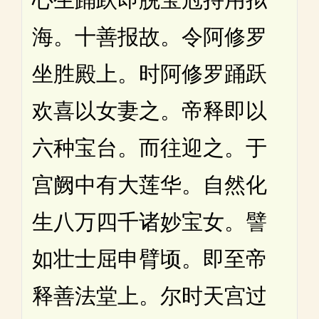
海。十善报故。令阿修罗
坐胜殿上。时阿修罗踊跃
欢喜以女妻之。帝释即以
六种宝台。而往迎之。于
宫阙中有大莲华。自然化
生八万四千诸妙宝女。譬
如壮士屈申臂顷。即至帝
释善法堂上。尔时天宫过