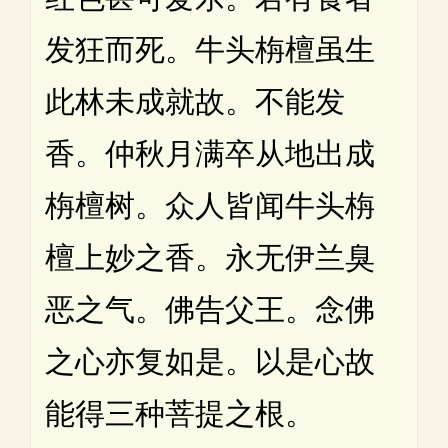
发狂而死。牛头栴檀虽生
此林未成就故。不能发
香。仲秋月满卒从地出成
栴檀树。众人皆闻牛头栴
檀上妙之香。永无伊兰臭
恶之气。佛告父王。念佛
之心亦复如是。以是心故
能得三种菩提之根。