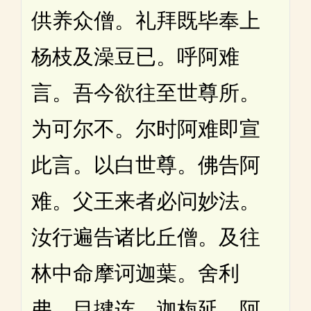
供养众僧。礼拜既毕奉上
杨枝及澡豆已。呼阿难
言。吾今欲往至世尊所。
为可尔不。尔时阿难即宣
此言。以白世尊。佛告阿
难。父王来者必问妙法。
汝行遍告诸比丘僧。及往
林中命摩诃迦葉。舍利
弗。目揵连。迦栴延。阿