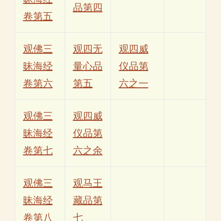
品第四
卷第五
观佛三
观四无
观四威
昧海经
量心品
仪品第
卷第六
第五
六之一
观佛三
观四威
昧海经
仪品第
卷第七
六之余
观佛三
观马王
昧海经
藏品第
卷第八
七