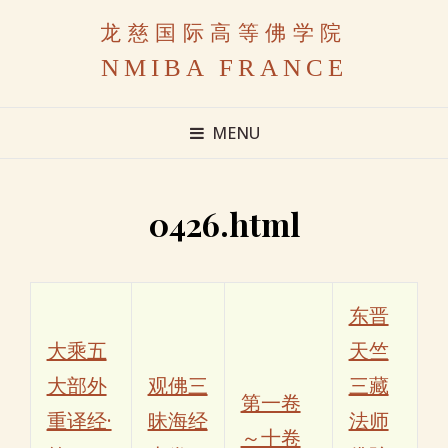
龙慈国际高等佛学院
NMIBA FRANCE
MENU
0426.html
东晋
大乘五
天竺
大部外
观佛三
三藏
第一卷
重译经·
昧海经
法师
～十卷