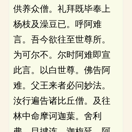
供养众僧。礼拜既毕奉上
杨枝及澡豆已。呼阿难
言。吾今欲往至世尊所。
为可尔不。尔时阿难即宣
此言。以白世尊。佛告阿
难。父王来者必问妙法。
汝行遍告诸比丘僧。及往
林中命摩诃迦葉。舍利
弗。目揵连。迦栴延。阿