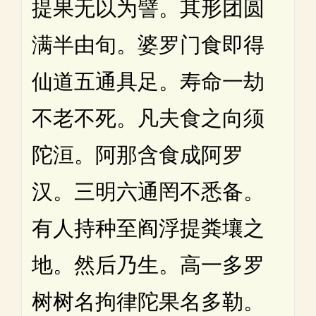
提果无以为譬。其形团圆
满半由旬。婆罗门食即得
仙道五通具足。寿命一劫
不老不死。凡夫食之向须
陀洹。阿那含食成阿罗
汉。三明六通罔不悉备。
有人持种至阎浮提粪壤之
地。然后乃生。高一多罗
树树名拘律陀果名多勒。