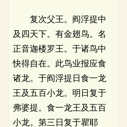
复次父王。阎浮提中
及四天下。有金翅鸟。名
正音迦楼罗王。于诸鸟中
快得自在。此鸟业报应食
诸龙。于阎浮提日食一龙
王及五百小龙。明日复于
弗婆提。食一龙王及五百
小龙。第三日复于瞿耶