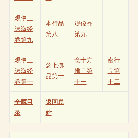
观佛三
本行品
观像品
昧海经
第八
第九
卷第九
观佛三
念十方
密行
念七佛
昧海经
佛品第
品第
品第十
卷第十
十一
十二
全藏目
返回总
录
站