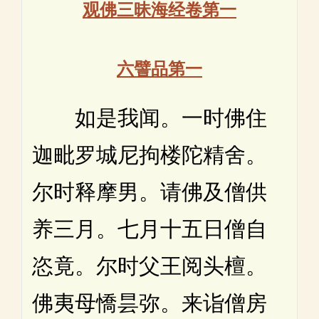
观佛三昧海经卷第一
六譬品第一
如是我闻。一时佛住
迦毗罗城尼拘楼陀精舍。
尔时释摩男。请佛及僧供
养三月。七月十五日僧自
恣竟。尔时父王阅头檀。
佛夷母憍昙弥。来诣僧房