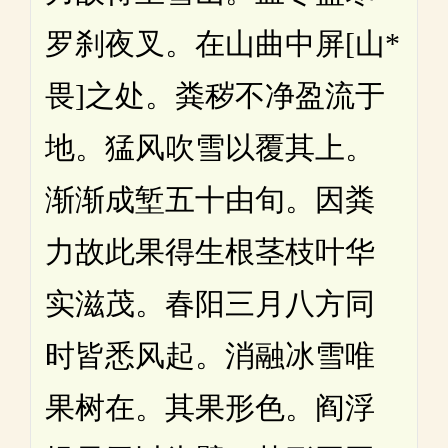
罗刹夜叉。在山曲中屏[山*
畏]之处。粪秽不净盈流于
地。猛风吹雪以覆其上。
渐渐成堑五十由旬。因粪
力故此果得生根茎枝叶华
实滋茂。春阳三月八方同
时皆悉风起。消融冰雪唯
果树在。其果形色。阎浮