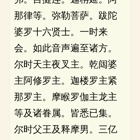
那律等。弥勒菩萨。跋陀
婆罗十六贤士。一时来
会。如此音声遍至诸方。
尔时天主夜叉主。乾闼婆
主阿修罗主。迦楼罗主紧
那罗主。摩睺罗伽主龙主
等及诸眷属。皆悉已集。
尔时父王及释摩男。三亿