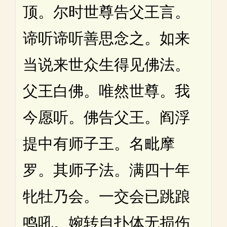
顶。尔时世尊告父王言。
谛听谛听善思念之。如来
当说来世众生得见佛法。
父王白佛。唯然世尊。我
今愿听。佛告父王。阎浮
提中有师子王。名毗摩
罗。其师子法。满四十年
牝牡乃会。一交会已跳踉
鸣吼。婉转自扑体无损伤