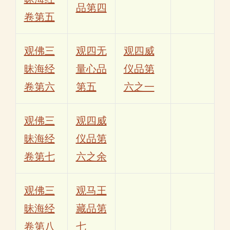
品第四
卷第五
观佛三
观四无
观四威
昧海经
量心品
仪品第
卷第六
第五
六之一
观佛三
观四威
昧海经
仪品第
卷第七
六之余
观佛三
观马王
昧海经
藏品第
卷第八
七