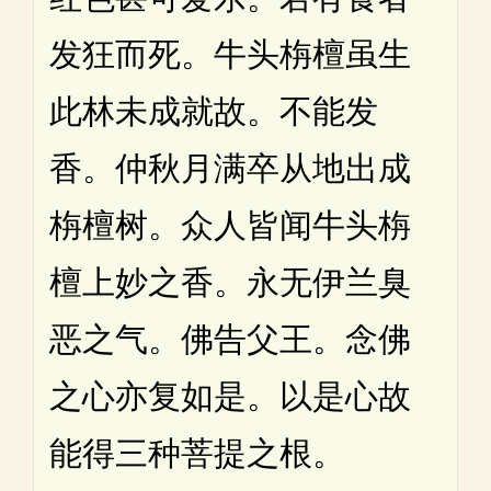
发狂而死。牛头栴檀虽生
此林未成就故。不能发
香。仲秋月满卒从地出成
栴檀树。众人皆闻牛头栴
檀上妙之香。永无伊兰臭
恶之气。佛告父王。念佛
之心亦复如是。以是心故
能得三种菩提之根。