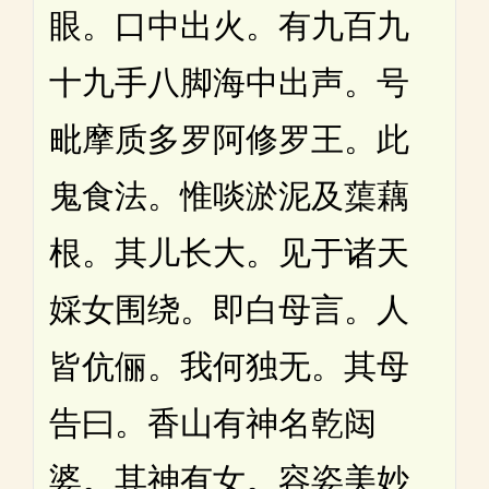
眼。口中出火。有九百九
十九手八脚海中出声。号
毗摩质多罗阿修罗王。此
鬼食法。惟啖淤泥及蕖藕
根。其儿长大。见于诸天
婇女围绕。即白母言。人
皆伉俪。我何独无。其母
告曰。香山有神名乾闼
婆。其神有女。容姿美妙