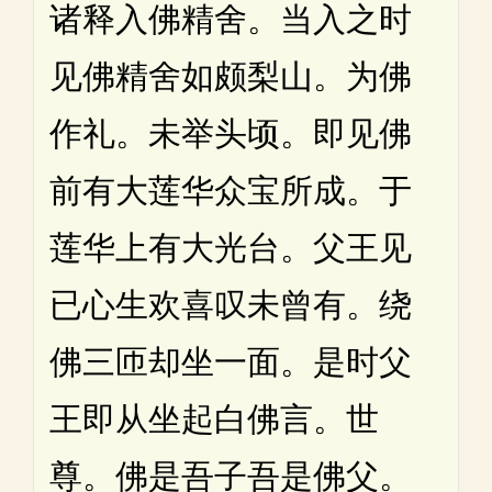
诸释入佛精舍。当入之时
见佛精舍如颇梨山。为佛
作礼。未举头顷。即见佛
前有大莲华众宝所成。于
莲华上有大光台。父王见
已心生欢喜叹未曾有。绕
佛三匝却坐一面。是时父
王即从坐起白佛言。世
尊。佛是吾子吾是佛父。