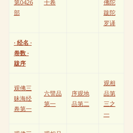
第0426
十卷
佛陀
部
跋陀
罗译
· 经名 ·
卷数 ·
跋序
观相
观佛三
六譬品
序观地
品第
昧海经
第一
品第二
三之
卷第一
一