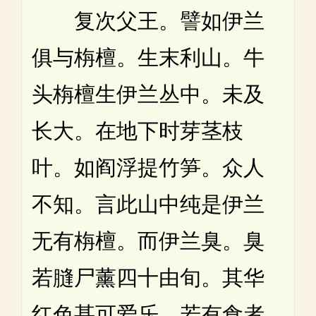
复次父王。譬如伊兰
俱与栴檀。生末利山。牛
头栴檀生伊兰丛中。未及
长大。在地下时芽茎枝
叶。如阎浮提竹笋。众人
不知。言此山中纯是伊兰
无有栴檀。而伊兰臭。臭
若膖尸薰四十由旬。其华
红色甚可爱乐。若有食者