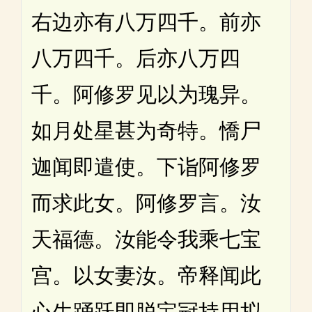
右边亦有八万四千。前亦
八万四千。后亦八万四
千。阿修罗见以为瑰异。
如月处星甚为奇特。憍尸
迦闻即遣使。下诣阿修罗
而求此女。阿修罗言。汝
天福德。汝能令我乘七宝
宫。以女妻汝。帝释闻此
心生踊跃即脱宝冠持用拟