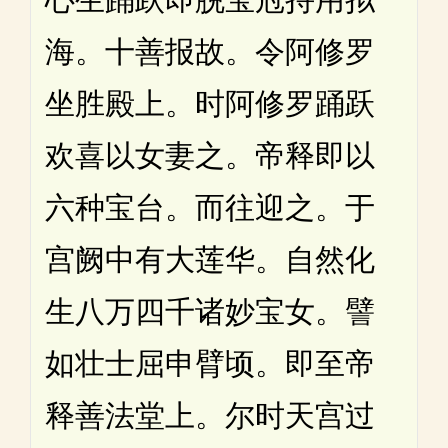
海。十善报故。令阿修罗
坐胜殿上。时阿修罗踊跃
欢喜以女妻之。帝释即以
六种宝台。而往迎之。于
宫阙中有大莲华。自然化
生八万四千诸妙宝女。譬
如壮士屈申臂顷。即至帝
释善法堂上。尔时天宫过