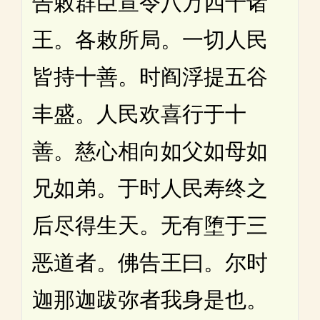
告敕群臣宣令八万四千诸
王。各敕所局。一切人民
皆持十善。时阎浮提五谷
丰盛。人民欢喜行于十
善。慈心相向如父如母如
兄如弟。于时人民寿终之
后尽得生天。无有堕于三
恶道者。佛告王曰。尔时
迦那迦跋弥者我身是也。