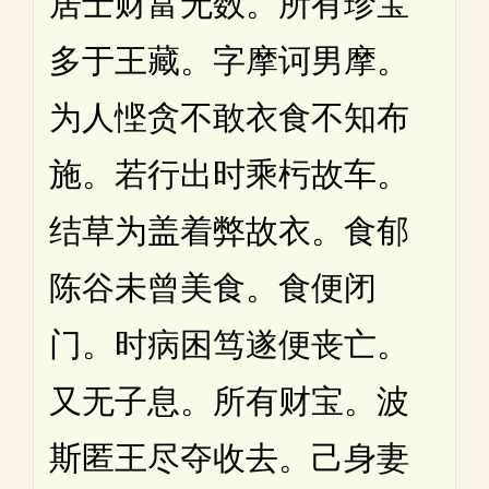
居士财富无数。所有珍宝
多于王藏。字摩诃男摩。
为人悭贪不敢衣食不知布
施。若行出时乘杇故车。
结草为盖着弊故衣。食郁
陈谷未曾美食。食便闭
门。时病困笃遂便丧亡。
又无子息。所有财宝。波
斯匿王尽夺收去。己身妻