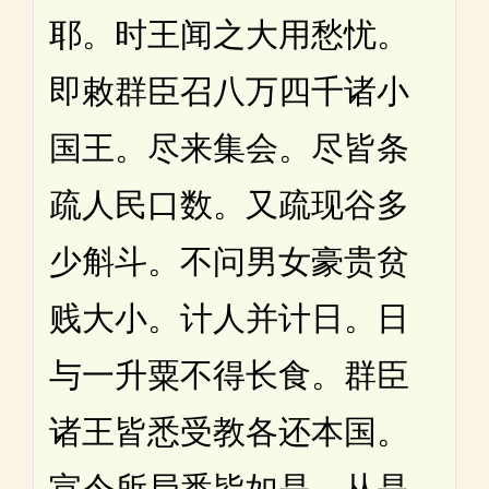
耶。时王闻之大用愁忧。
即敕群臣召八万四千诸小
国王。尽来集会。尽皆条
疏人民口数。又疏现谷多
少斛斗。不问男女豪贵贫
贱大小。计人并计日。日
与一升粟不得长食。群臣
诸王皆悉受教各还本国。
宣令所局悉皆如是。从是