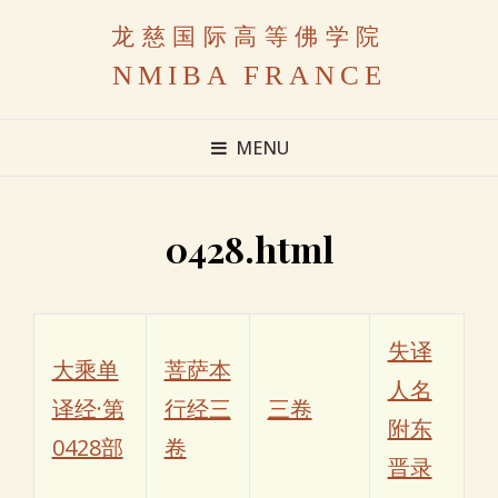
龙慈国际高等佛学院
NMIBA FRANCE
MENU
0428.html
失译
大乘单
菩萨本
人名
译经·第
行经三
三卷
附东
0428部
卷
晋录