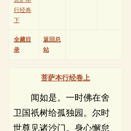
行经卷
下
全藏目
返回总
录
站
菩萨本行经卷上
闻如是。一时佛在舍
卫国祇树给孤独园。尔时
世尊见诸沙门。身心懈怠