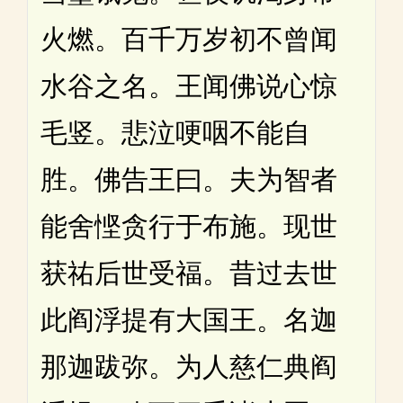
火燃。百千万岁初不曾闻
水谷之名。王闻佛说心惊
毛竖。悲泣哽咽不能自
胜。佛告王曰。夫为智者
能舍悭贪行于布施。现世
获祐后世受福。昔过去世
此阎浮提有大国王。名迦
那迦跋弥。为人慈仁典阎