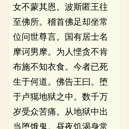
女不蒙其恩。波斯匿王往
至佛所。稽首佛足却坐常
位问世尊言。国有居士名
摩诃男摩。为人悭贪不肯
布施不知衣食。今者已死
生于何道。佛告王曰。堕
于卢獦地狱之中。数千万
岁受众苦痛。从地狱中出
当堕饿鬼。昼夜饥渴身常