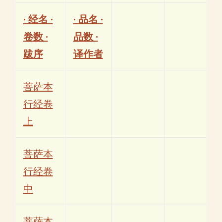
· 经名 ·
· 品名 ·
卷数 ·
品数 ·
跋序
译作者
菩萨本
行经卷
上
菩萨本
行经卷
中
菩萨本