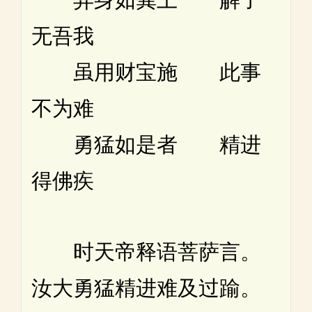
无吾我
虽用财宝施 此事
不为难
勇猛如是者 精进
得佛疾
时天帝释语菩萨言。
汝大勇猛精进难及过踰。