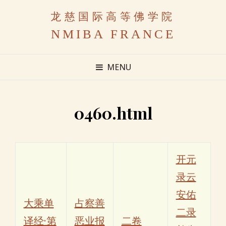
龙慈国际高等佛学院
NMIBA FRANCE
MENU
0460.html
开元
录云
安佑
大乘单
占察善
二录
译经·第
恶业报
二卷