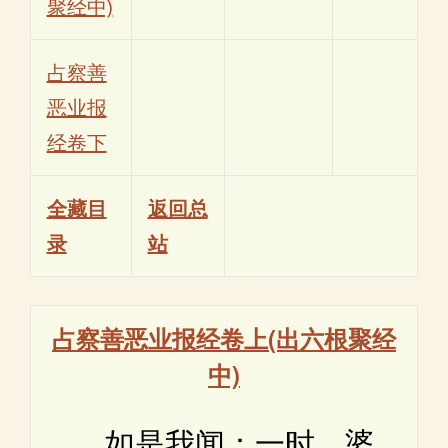
聚经中)
占察善
恶业报
经卷下
全藏目
返回总
录
站
占察善恶业报经卷上(出六根聚经
中)
如是我闻：一时，婆