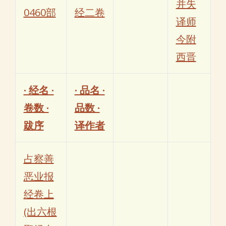
并失
0460部
经二卷
译师
今附
西晋
· 经名 ·
· 品名 ·
卷数 ·
品数 ·
跋序
译作者
占察善
恶业报
经卷上
(出六根