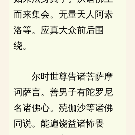
而来集会。无量天人阿素
洛等。应真大众前后围
绕。
尔时世尊告诸菩萨摩
诃萨言。善男子有陀罗尼
名诸佛心。殑伽沙等诸佛
同说。能遍饶益诸怖畏