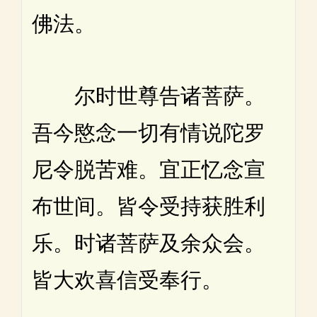
佛法。
尔时世尊告诸菩萨。
吾今愍念一切有情说陀罗
尼令脱苦难。宜正忆念宣
布世间。皆令受持获胜利
乐。时诸菩萨及余众会。
皆大欢喜信受奉行。