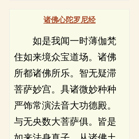
诸佛心陀罗尼经
如是我闻一时薄伽梵
住如来境众宝道场。诸佛
所都诸佛所乐。智无疑滞
菩萨妙宫。具诸微妙种种
严饰常演法音大功德殿。
与无央数大菩萨俱。皆是
如来法身真子。从诸佛土