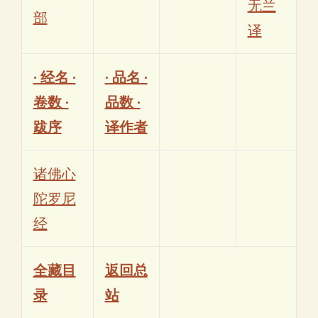
无兰
部
译
· 经名 ·
· 品名 ·
卷数 ·
品数 ·
跋序
译作者
诸佛心
陀罗尼
经
全藏目
返回总
录
站