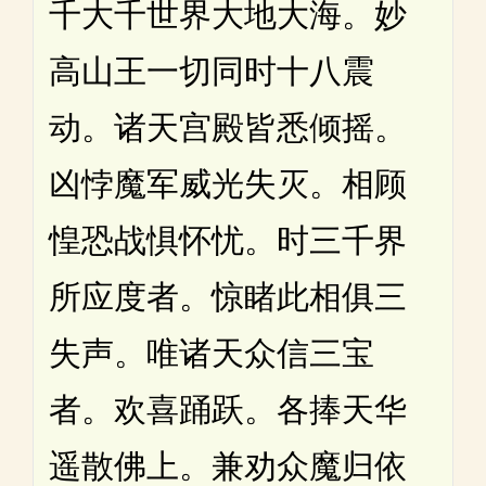
千大千世界大地大海。妙
高山王一切同时十八震
动。诸天宫殿皆悉倾摇。
凶悖魔军威光失灭。相顾
惶恐战惧怀忧。时三千界
所应度者。惊睹此相俱三
失声。唯诸天众信三宝
者。欢喜踊跃。各捧天华
遥散佛上。兼劝众魔归依