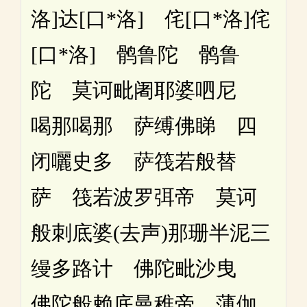
洛]达[口*洛] 侘[口*洛]侘
[口*洛] 鹘鲁陀 鹘鲁
陀 莫诃毗阇耶婆呬尼
喝那喝那 萨缚佛睇 四
闭囇史多 萨筏若般替
萨 筏若波罗弭帝 莫诃
般刺底婆(去声)那珊半泥三
缦多路计 佛陀毗沙曳
佛陀般赖底曼稚帝 薄伽