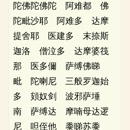
陀佛陀佛陀 阿难都 佛
陀毗沙耶 阿难多 达摩
提舍耶 医建多 末捺斯
迦洛 僧泣多 达摩婆筏
那 医多儞 萨缚佛睇
毗 陀喇尼 三般罗迦始
多 頞奴剑 波邪萨埵
南 萨缚达 摩喃母达逻
尼 呾侄他 黍睇苏黍