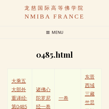
龙慈国际高等佛学院
NMIBA FRANCE
MENU
0485.html
东晋
大乘五
西域
大部外
诸佛心
三藏
重译经·
陀罗尼
一卷
竺昙
第0485
经一卷