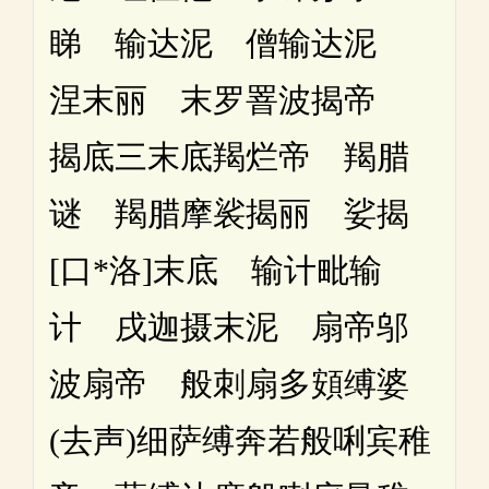
睇 输达泥 僧输达泥
涅末丽 末罗罯波揭帝
揭底三末底羯烂帝 羯腊
谜 羯腊摩裟揭丽 娑揭
[口*洛]末底 输计毗输
计 戌迦摄末泥 扇帝邬
波扇帝 般刺扇多頞缚婆
(去声)细萨缚奔若般唎宾稚