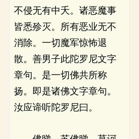
不侵无有中夭。诸恶魔事
皆悉殄灭。所有恶业无不
消除。一切魔军惊怖退
散。善男子此陀罗尼文字
章句。是一切佛共所称
扬。即是诸佛文字章句。
汝应谛听陀罗尼曰。
佛睇 苏佛睇 莫诃