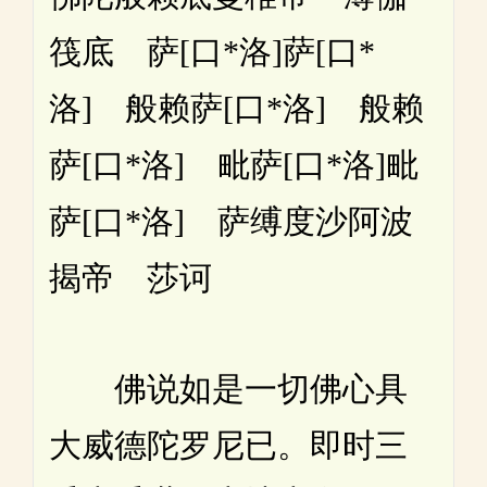
筏底 萨[口*洛]萨[口*
洛] 般赖萨[口*洛] 般赖
萨[口*洛] 毗萨[口*洛]毗
萨[口*洛] 萨缚度沙阿波
揭帝 莎诃
佛说如是一切佛心具
大威德陀罗尼已。即时三