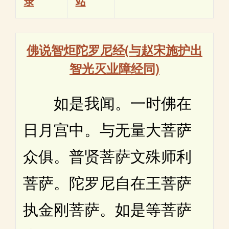
录
站
佛说智炬陀罗尼经(与赵宋施护出
智光灭业障经同)
如是我闻。一时佛在
日月宫中。与无量大菩萨
众俱。普贤菩萨文殊师利
菩萨。陀罗尼自在王菩萨
执金刚菩萨。如是等菩萨