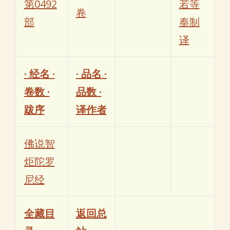
第0492
若等
卷
部
奉制
译
· 经名 ·
· 品名 ·
卷数 ·
品数 ·
跋序
译作者
佛说智
炬陀罗
尼经
全藏目
返回总