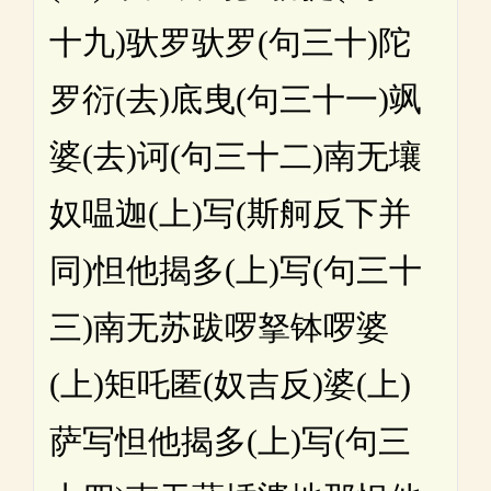
十九)驮罗驮罗(句三十)陀
罗衍(去)底曳(句三十一)飒
婆(去)诃(句三十二)南无壤
奴嗢迦(上)写(斯舸反下并
同)怛他揭多(上)写(句三十
三)南无苏跋啰拏钵啰婆
(上)矩吒匿(奴吉反)婆(上)
萨写怛他揭多(上)写(句三