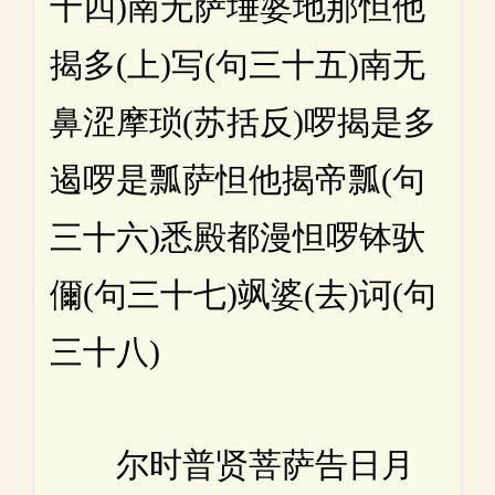
十四)南无萨埵婆地那怛他
揭多(上)写(句三十五)南无
鼻涩摩琐(苏括反)啰揭是多
遏啰是瓢萨怛他揭帝瓢(句
三十六)悉殿都漫怛啰钵驮
儞(句三十七)飒婆(去)诃(句
三十八)
尔时普贤菩萨告日月