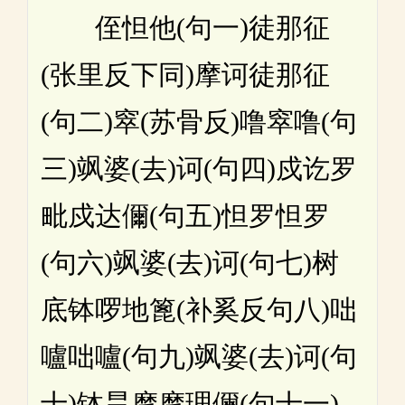
侄怛他(句一)徒那征
(张里反下同)摩诃徒那征
(句二)窣(苏骨反)噜窣噜(句
三)飒婆(去)诃(句四)戍讫罗
毗戍达儞(句五)怛罗怛罗
(句六)飒婆(去)诃(句七)树
底钵啰地篦(补奚反句八)咄
嚧咄嚧(句九)飒婆(去)诃(句
十)钵昙摩摩理儞(句十一)