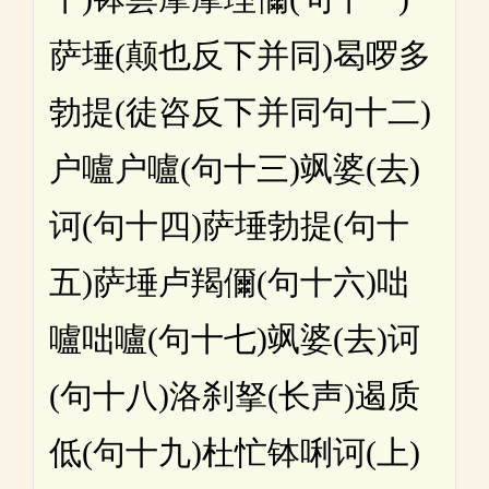
萨埵(颠也反下并同)曷啰多
勃提(徒咨反下并同句十二)
户嚧户嚧(句十三)飒婆(去)
诃(句十四)萨埵勃提(句十
五)萨埵卢羯儞(句十六)咄
嚧咄嚧(句十七)飒婆(去)诃
(句十八)洛刹拏(长声)遏质
低(句十九)杜忙钵唎诃(上)