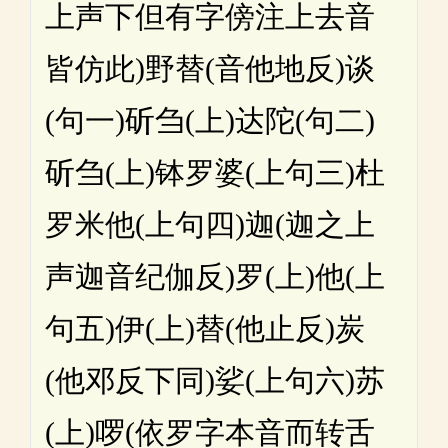
上声下但有字傍注上去音
皆仿此)野替(音他地反)谈
(句一)斫刍(上)达陀(句二)
斫刍(上)钵罗婆(上句三)杜
罗米他(上句四)迦(迦之上
声迦音纪伽反)罗(上)他(上
句五)伊(上)替(他止反)炭
(他邓反下同)娑(上句六)苏
(上)啰(依罗字本音而转舌