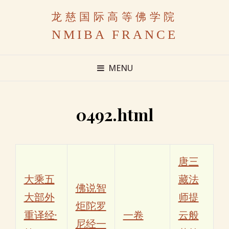
龙慈国际高等佛学院
NMIBA FRANCE
MENU
0492.html
唐三
大乘五
藏法
佛说智
大部外
师提
炬陀罗
重译经·
一卷
云般
尼经一