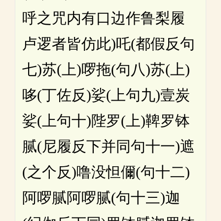
呼之咒内有口边作鲁梨履
卢逻者皆仿此)吒(都假反句
七)苏(上)啰拖(句八)苏(上)
哆(丁佐反)娑(上句九)壹炭
娑(上句十)陛罗(上)鞞罗钵
腻(尼履反下并同句十一)遮
(之个反)噜没怛儞(句十二)
阿啰腻阿啰腻(句十三)迦