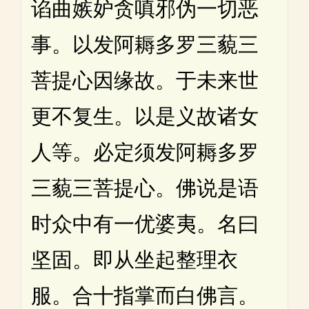
谄曲嫉妒贪嗔邪伪一切恶
事。以发阿耨多罗三藐三
菩提心因缘故。于未来世
更不复生。以是义故诸女
人等。必定须发阿耨多罗
三藐三菩提心。佛说是语
时众中有一优婆夷。名曰
坚固。即从坐起整理衣
服。合十指掌而白佛言。