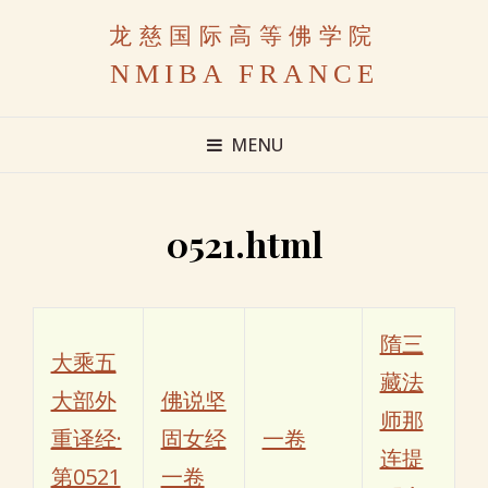
龙慈国际高等佛学院
NMIBA FRANCE
MENU
0521.html
隋三
大乘五
藏法
大部外
佛说坚
师那
重译经·
固女经
一卷
连提
第0521
一卷