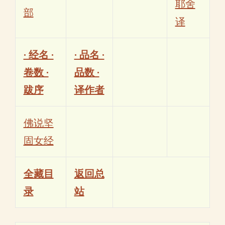
耶舍
部
译
· 经名 ·
· 品名 ·
卷数 ·
品数 ·
跋序
译作者
佛说坚
固女经
全藏目
返回总
录
站