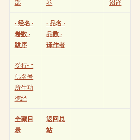
部
卷
诏译
· 经名 ·
· 品名 ·
卷数 ·
品数 ·
跋序
译作者
受持七
佛名号
所生功
德经
全藏目
返回总
录
站