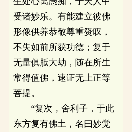
生处心离愚痴，于天人中
受诸妙乐。有能建立彼佛
形像供养恭敬尊重赞叹，
不失如前所获功德；复于
无量俱胝大劫，随在所生
常得值佛，速证无上正等
菩提。
“复次，舍利子，于此
东方复有佛土，名曰妙觉