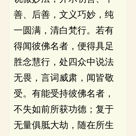
善、后善，文义巧妙，纯
一圆满，清白梵行。若有
得闻彼佛名者，便得具足
胜念慧行，处四众中说法
无畏，言词威肃，闻皆敬
受。有能受持彼佛名者，
不失如前所获功德；复于
无量俱胝大劫，随在所生