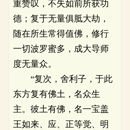
重赞叹，不失如前所获功
德；复于无量俱胝大劫，
随在所生常得值佛，修行
一切波罗蜜多，成大导师
度无量众。
“复次，舍利子，于此
东方复有佛土，名众生
主。彼土有佛，名一宝盖
王如来、应、正等觉、明