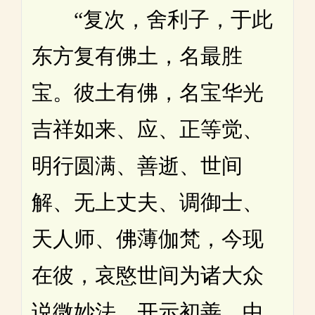
“复次，舍利子，于此
东方复有佛土，名最胜
宝。彼土有佛，名宝华光
吉祥如来、应、正等觉、
明行圆满、善逝、世间
解、无上丈夫、调御士、
天人师、佛薄伽梵，今现
在彼，哀愍世间为诸大众
说微妙法，开示初善、中