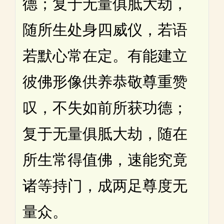
德；复于无量俱胝大劫，
随所生处身四威仪，若语
若默心常在定。有能建立
彼佛形像供养恭敬尊重赞
叹，不失如前所获功德；
复于无量俱胝大劫，随在
所生常得值佛，速能究竟
诸等持门，成两足尊度无
量众。