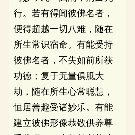
行。若有得闻彼佛名者，
便得超越一切八难，随在
所生常识宿命。有能受持
彼佛名者，不失如前所获
功德；复于无量俱胝大
劫，随在所生心常聪慧，
恒居善趣受诸妙乐。有能
建立彼佛形像恭敬供养尊