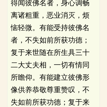
得闻彼佛名者，身心调畅
离诸粗重，恶业消灭，烦
恼轻微。有能受持彼佛名
者，不失如前所获功德；
复于来世随在所生具三十
二大丈夫相，一切有情同
所瞻仰。有能建立彼佛形
像供养恭敬尊重赞叹，不
失如前所获功德；复于来