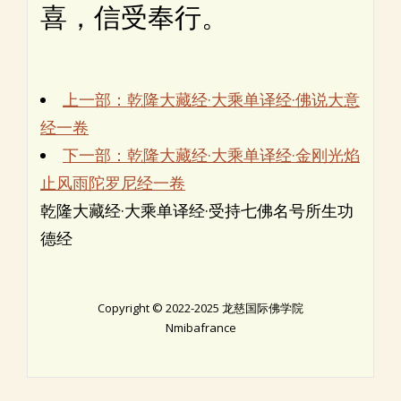
喜，信受奉行。
上一部：乾隆大藏经·大乘单译经·佛说大意
经一卷
下一部：乾隆大藏经·大乘单译经·金刚光焰
止风雨陀罗尼经一卷
乾隆大藏经·大乘单译经·受持七佛名号所生功
德经
Copyright © 2022-2025 龙慈国际佛学院
Nmibafrance