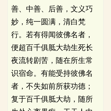
善、中善、后善，文义巧
妙，纯一圆满，清白梵
行。若有得闻彼佛名者，
便超百千俱胝大劫生死长
夜流转剧苦，随在所生常
识宿命。有能受持彼佛名
者，不失如前所获功德；
复于百千俱胝大劫，随所