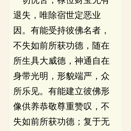
退失，唯除宿世定恶业
因。有能受持彼佛名者，
不失如前所获功德，随在
所生具大威德，神通自在
身带光明，形貌端严，众
所乐见。有能建立彼佛形
像供养恭敬尊重赞叹，不
失如前所获功德；复于无