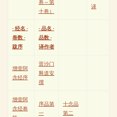
卷～第
译
十卷）
· 经名 ·
· 品名 ·
卷数 ·
品数 ·
跋序
译作者
晋沙门
增壹阿
释道安
含经序
撰
增壹阿
序品第
十念品
含经卷
一
第二