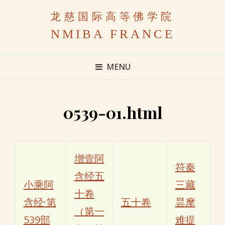
龙慈国际高等佛学院
NMIBA FRANCE
MENU
0539-01.html
增壹阿
符秦
含经五
小乘阿
三藏
十卷
含经·第
五十卷
昙摩
（第一
539部
难提