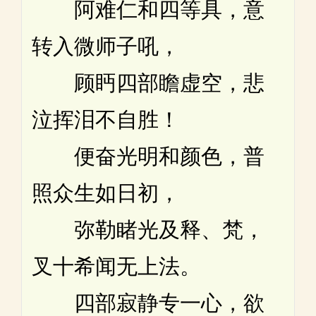
阿难仁和四等具，意
转入微师子吼，
顾眄四部瞻虚空，悲
泣挥泪不自胜！
便奋光明和颜色，普
照众生如日初，
弥勒睹光及释、梵，
叉十希闻无上法。
四部寂静专一心，欲