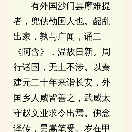
有外国沙门昙摩难提
者，兜佉勒国人也。龆乱
出家，孰与广闻，诵二
《阿含》，温故日新。周
行诸国，无土不涉。以秦
建元二十年来诣长安，外
国乡人咸皆善之，武威太
守赵文业求令出焉。佛念
译传，昙嵩笔受。岁在甲