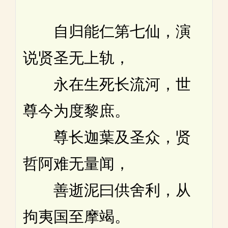
自归能仁第七仙，演
说贤圣无上轨，
永在生死长流河，世
尊今为度黎庶。
尊长迦葉及圣众，贤
哲阿难无量闻，
善逝泥曰供舍利，从
拘夷国至摩竭。