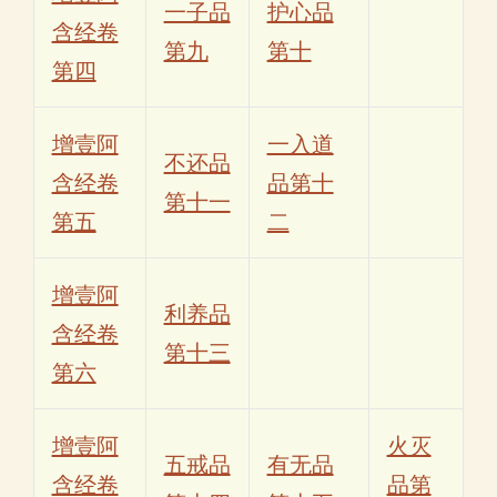
一子品
护心品
含经卷
第九
第十
第四
增壹阿
一入道
不还品
含经卷
品第十
第十一
第五
二
增壹阿
利养品
含经卷
第十三
第六
增壹阿
火灭
五戒品
有无品
含经卷
品第