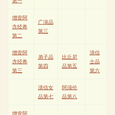
第一
增壹阿
广演品
含经卷
第三
第二
增壹阿
清信
弟子品
比丘尼
含经卷
士品
第四
品第五
第三
第六
清信女
阿须伦
品第七
品第八
增壹阿