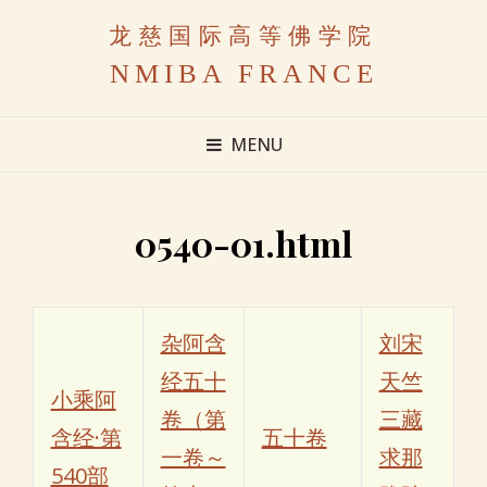
龙慈国际高等佛学院
NMIBA FRANCE
MENU
0540-01.html
杂阿含
刘宋
经五十
天竺
小乘阿
卷（第
三藏
含经·第
五十卷
一卷～
求那
540部