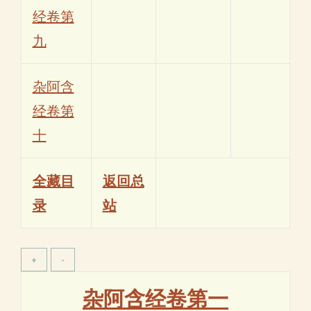
经卷第
九
杂阿含
经卷第
十
全藏目
返回总
录
站
杂阿含经卷第一