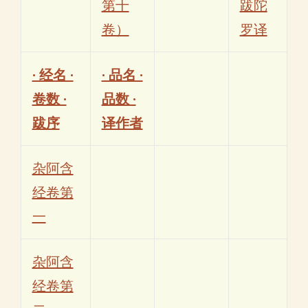
第十
跋陀
卷）
罗译
· 经名 ·
· 品名 ·
卷数 ·
品数 ·
跋序
译作者
杂阿含
经卷第
一
杂阿含
经卷第