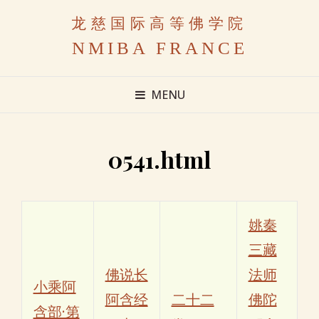
龙慈国际高等佛学院
NMIBA FRANCE
MENU
0541.html
姚秦
三藏
佛说长
法师
小乘阿
阿含经
二十二
佛陀
含部·第