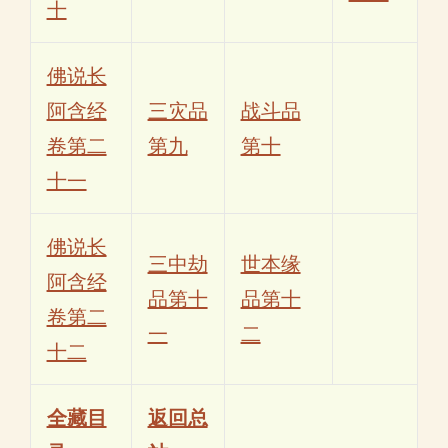
十
佛说长
阿含经
三灾品
战斗品
卷第二
第九
第十
十一
佛说长
三中劫
世本缘
阿含经
品第十
品第十
卷第二
一
二
十二
全藏目
返回总