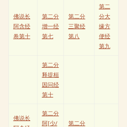
第二
佛说长
第二分
第二分
分大
阿含经
增一经
三聚经
缘方
卷第十
第七
第八
便经
第九
第二分
释提桓
因问经
第十
第二分
佛说长
阿[少/
第二分