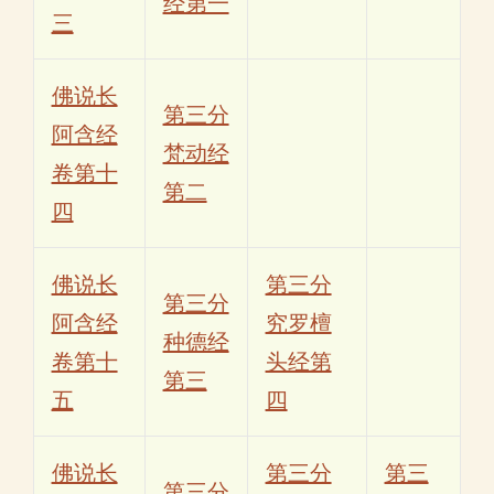
经第一
三
佛说长
第三分
阿含经
梵动经
卷第十
第二
四
佛说长
第三分
第三分
阿含经
究罗檀
种德经
卷第十
头经第
第三
五
四
佛说长
第三分
第三
第三分