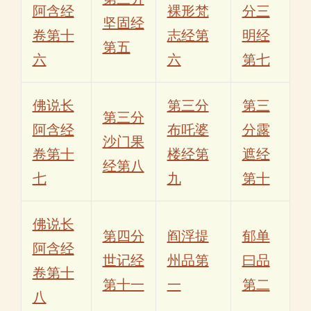
阿含经
裸形梵
分三
坚固经
卷第十
志经第
明经
第五
六
六
第七
佛说长
第三分
第三
第三分
阿含经
布吒婆
分露
沙门果
卷第十
楼经第
遮经
经第八
七
九
第十
佛说长
第四分
阎浮提
郁单
阿含经
世记经
州品第
曰品
卷第十
第十一
一
第二
八