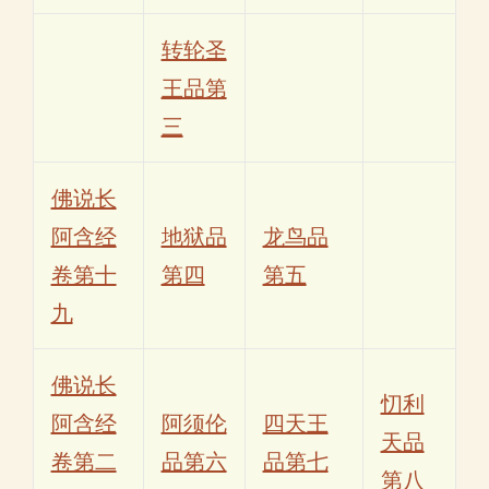
转轮圣
王品第
三
佛说长
阿含经
地狱品
龙鸟品
卷第十
第四
第五
九
佛说长
忉利
阿含经
阿须伦
四天王
天品
卷第二
品第六
品第七
第八