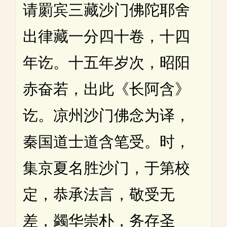
请罽宾三藏沙门佛陀耶舍
出律藏一分四十卷，十四
年讫。十五年岁次，昭阳
赤奋若，出此《长阿含》
讫。凉州沙门佛念为译，
秦国道士道含笔受。时，
集京夏名胜沙门，于第校
定，恭承法言，敬受无
差，蠲华崇朴，务存圣