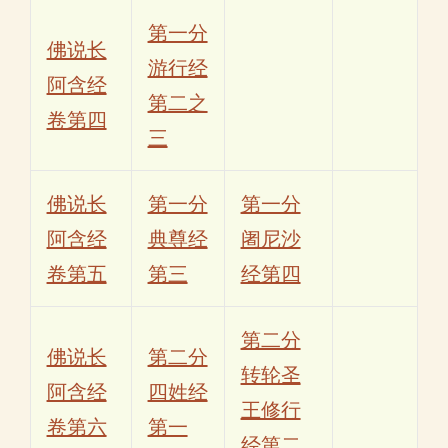
第一分
佛说长
游行经
阿含经
第二之
卷第四
三
佛说长
第一分
第一分
阿含经
典尊经
阇尼沙
卷第五
第三
经第四
第二分
佛说长
第二分
转轮圣
阿含经
四姓经
王修行
卷第六
第一
经第二