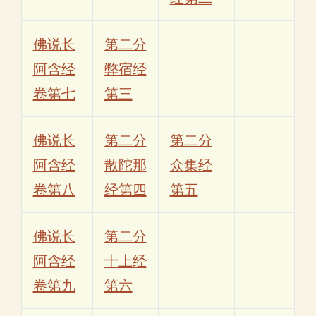
佛说长
第二分
阿含经
弊宿经
卷第七
第三
佛说长
第二分
第二分
阿含经
散陀那
众集经
卷第八
经第四
第五
佛说长
第二分
阿含经
十上经
卷第九
第六