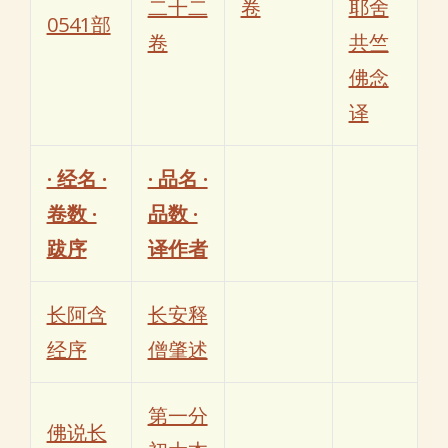
二十二
卷
耶舍
0541部
卷
共竺
佛念
译
· 经名 ·
· 品名 ·
卷数 ·
品数 ·
跋序
译作者
长阿含
长安释
经序
僧肇述
第一分
佛说长