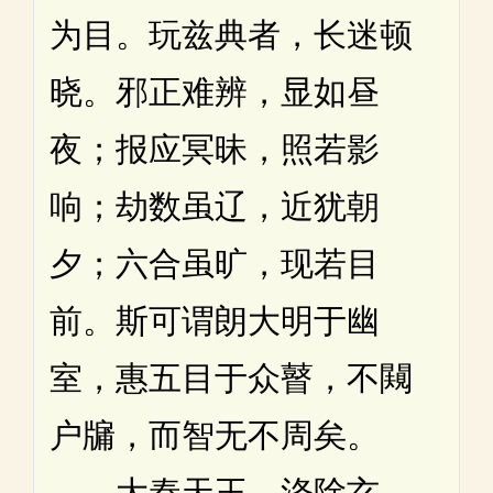
为目。玩兹典者，长迷顿
晓。邪正难辨，显如昼
夜；报应冥昧，照若影
响；劫数虽辽，近犹朝
夕；六合虽旷，现若目
前。斯可谓朗大明于幽
室，惠五目于众瞽，不闚
户牖，而智无不周矣。
大秦天王，涤除玄