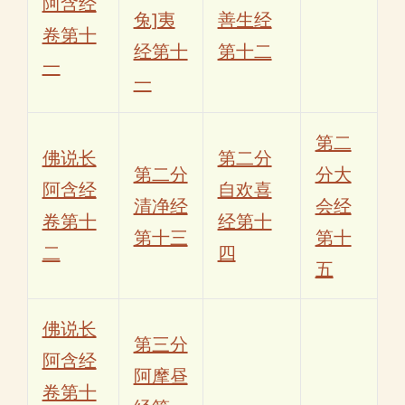
阿含经
兔]夷
善生经
卷第十
经第十
第十二
一
一
第二
佛说长
第二分
第二分
分大
阿含经
自欢喜
清净经
会经
卷第十
经第十
第十三
第十
二
四
五
佛说长
第三分
阿含经
阿摩昼
卷第十