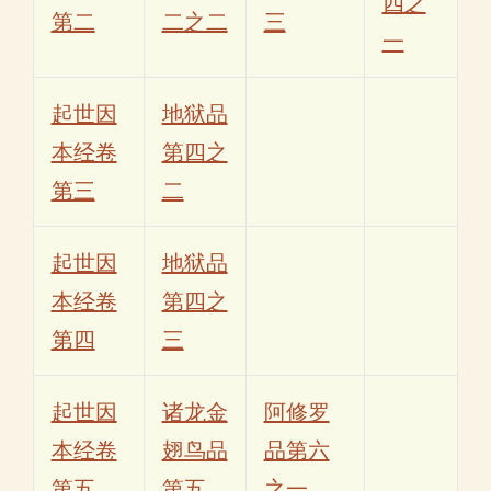
四之
第二
二之二
三
一
起世因
地狱品
本经卷
第四之
第三
二
起世因
地狱品
本经卷
第四之
第四
三
起世因
诸龙金
阿修罗
本经卷
翅鸟品
品第六
第五
第五
之一