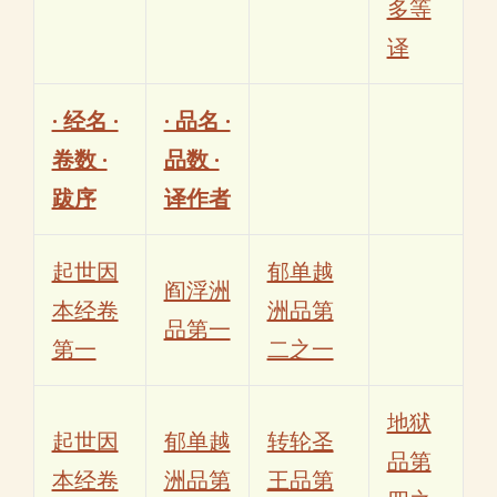
多等
译
· 经名 ·
· 品名 ·
卷数 ·
品数 ·
跋序
译作者
起世因
郁单越
阎浮洲
本经卷
洲品第
品第一
第一
二之一
地狱
起世因
郁单越
转轮圣
品第
本经卷
洲品第
王品第