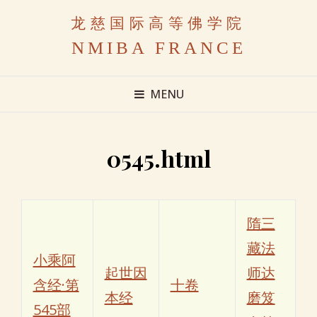
龙慈国际高等佛学院
NMIBA FRANCE
MENU
0545.html
隋三
藏法
小乘阿
起世因
师达
含经·第
十卷
本经
磨笈
545部