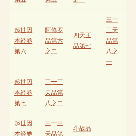
三十
起世因
阿修罗
三天
四天王
本经卷
品第六
品第
品第七
第六
之二
八之
一
起世因
三十三
本经卷
天品第
第七
八之二
起世因
三十三
斗战品
本经卷
天品第