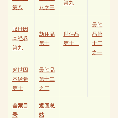
第九
第八
八之三
最胜
起世因
劫住品
世住品
品第
本经卷
第十
第十一
十二
第九
之一
起世因
最胜品
本经卷
第十二
第十
之二
全藏目
返回总
录
站