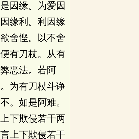
从是因缘。为爱因
求因缘利。利因缘
不欲舍悭。以不舍
难便有刀杖。从有
致弊恶法。若阿
守。为有刀杖斗诤
言不。如是阿难。
言上下欺侵若干两
语言上下欺侵若干