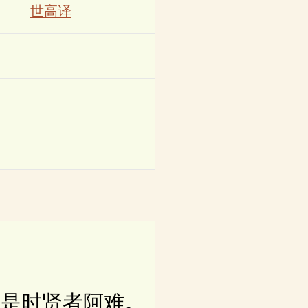
世高译
是时贤者阿难。