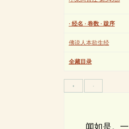
· 经名 · 卷数 · 跋序
佛说人本欲生经
全藏目录
闻如是。一时