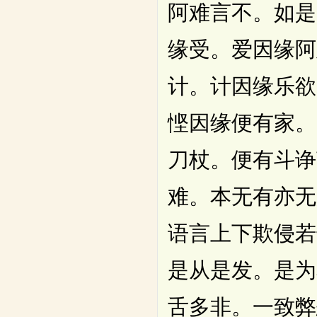
阿难言不。如是
缘受。爱因缘阿
计。计因缘乐欲
悭因缘便有家。
刀杖。便有斗诤
难。本无有亦无
语言上下欺侵若
是从是发。是为
舌多非。一致弊