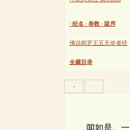
· 经名 · 卷数 · 跋序
佛说阎罗王五天使者经
全藏目录
闻如是。一时