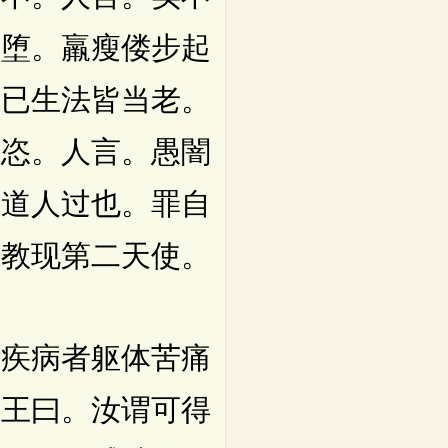
齿堕。羸瘦偻步起
人已生法皆当老。
放恣。人言。愚闇
门道人过也。罪自
正教现第二天使。
疾病者躯体苦痛
。王曰。汝谓可得