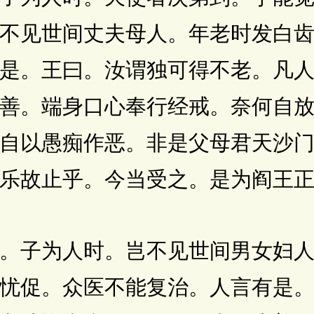
不见世间丈夫母人。年老时发白
是。王曰。汝谓独可得不老。凡
善。端身口心奉行经戒。奈何自
自以愚痴作恶。非是父母君天沙
乐故止乎。今当受之。是为阎王
子为人时。岂不见世间男女妇人
忧促。众医不能复治。人言有是