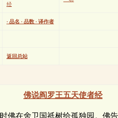
经
· 品名 · 品数 · 译作者
返回总站
佛说阎罗王五天使者经
佛在舍卫国祇树给孤独园。佛告