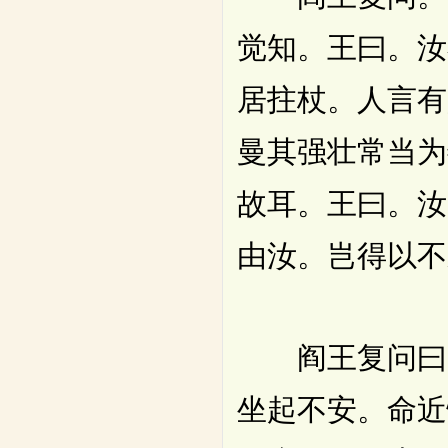
觉知。王曰。汝
居拄杖。人言有
曼其强壮常当为
故耳。王曰。汝
由汝。岂得以不
阎王复问曰。
坐起不安。命近