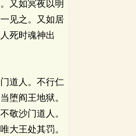
是。又如冥夜以明
一一见之。又如居
见人死时魂神出
门道人。不行仁
神当堕阎王地狱。
。不敬沙门道人。
见唯大王处其罚。