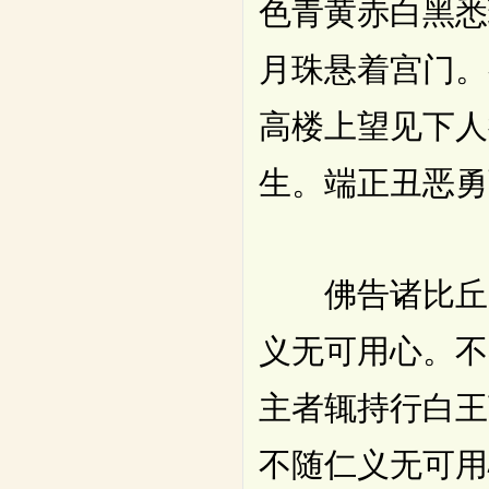
色青黄赤白黑悉
月珠悬着宫门。
高楼上望见下人
生。端正丑恶勇
佛告诸比丘。
义无可用心。不
主者辄持行白王
不随仁义无可用