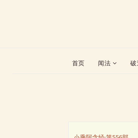
首页
闻法
破
小乘阿含经·第556部