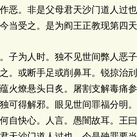
作恶。非是父母君天沙门道人过
今当受之。是为阎王正教现第四
子为人时。独不见世间弊人恶子
之。或断手足或削鼻耳。锐掠治
蕴火燎悬头日炙。屠割支解毒痛
独可得解邪。眼见世间罪福分明
何自快心。人言。愚闇故耳。王
君天沙门道人过也。今是殃罪要