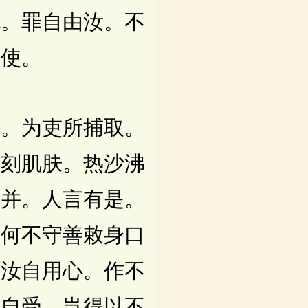
也。罪自由汝。不
天使。
。为吏所捕取。
刓刻肌肤。热沙沸
参并。人言有是。
。何不守善敕身口
曰汝自用心。作不
当自受。岂得以不