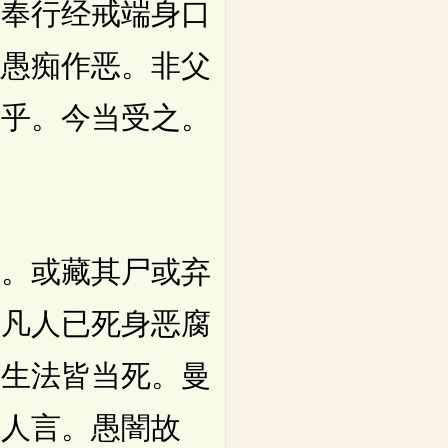
。奉行经戒端身口
以愚痴作恶。非父
止乎。今当受之。
。或藏其尸或弃
。凡人已死身恶腐
已生法皆当死。曼
。人言。愚闇故