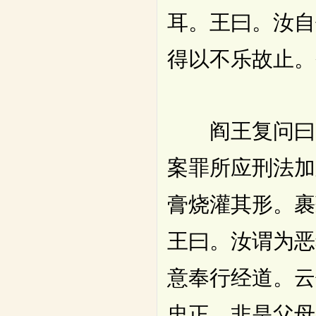
耳。王曰。汝自
得以不乐故止。
阎王复问曰。
案罪所应刑法加
膏烧灌其形。裹
王曰。汝谓为恶
意奉行经道。云
忠正。非是父母