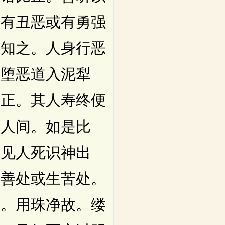
或有丑恶或有勇强
别知之。人身行恶
便堕恶道入泥犁
行正。其人寿终便
上人间。如是比
我见人死识神出
生善处或生苦处。
珠。用珠净故。缕