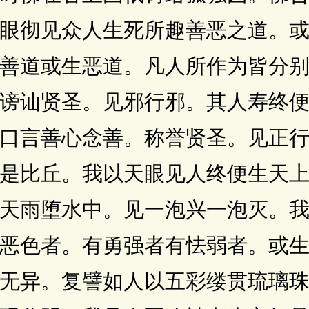
眼彻见众人生死所趣善恶之道。
善道或生恶道。凡人所作为皆分
谤讪贤圣。见邪行邪。其人寿终
口言善心念善。称誉贤圣。见正
是比丘。我以天眼见人终便生天
天雨堕水中。见一泡兴一泡灭。
恶色者。有勇强者有怯弱者。或
无异。复譬如人以五彩缕贯琉璃