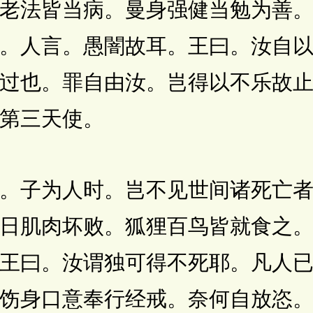
老法皆当病。曼身强健当勉为善
。人言。愚闇故耳。王曰。汝自
过也。罪自由汝。岂得以不乐故
第三天使。
子为人时。岂不见世间诸死亡者
日肌肉坏败。狐狸百鸟皆就食之
王曰。汝谓独可得不死耶。凡人
饬身口意奉行经戒。奈何自放恣