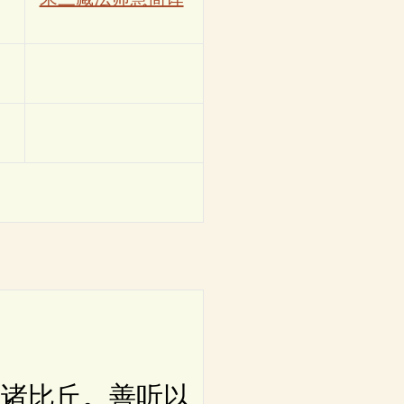
诸比丘。善听以