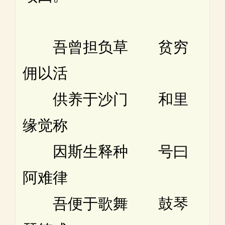
吾曾担负草 贫穷
佣以活
供养于沙门 和里
缘觉称
因斯生释种 号曰
阿难律
吾便于歌舞 鼓琴