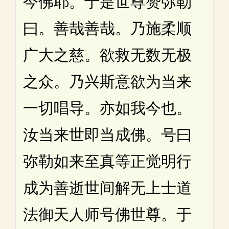
今佛耶。于是世尊赞弥勒
曰。善哉善哉。乃施柔顺
广大之慈。欲救无数无极
之众。乃兴斯意欲为当来
一切唱导。亦如我今也。
汝当来世即当成佛。号曰
弥勒如来至真等正觉明行
成为善逝世间解无上士道
法御天人师号佛世尊。于