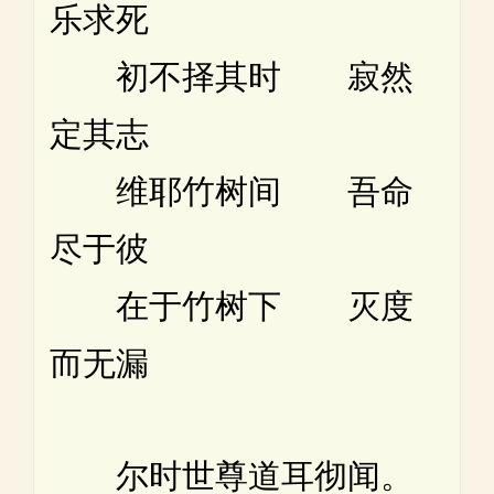
乐求死
初不择其时 寂然
定其志
维耶竹树间 吾命
尽于彼
在于竹树下 灭度
而无漏
尔时世尊道耳彻闻。