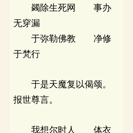
蠲除生死网 事办
无穿漏
于弥勒佛教 净修
于梵行
于是天魔复以偈颂。
报世尊言。
我想尔时人 体衣