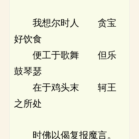
我想尔时人 贪宝
好饮食
便工于歌舞 但乐
鼓琴瑟
在于鸡头末 轲王
之所处
时佛以偈复报魔言。