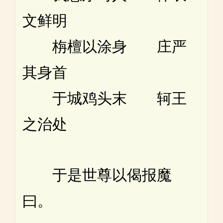
文鲜明
栴檀以涂身 庄严
其身首
于城鸡头末 轲王
之治处
于是世尊以偈报魔
曰。