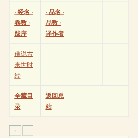
· 经名 ·
· 品名 ·
卷数 ·
品数 ·
跋序
译作者
佛说古
来世时
经
全藏目
返回总
录
站