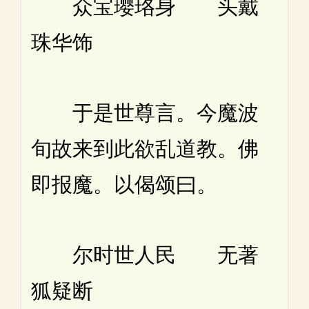
众宝璎珞身 头戴
珠华饰
于是世尊言。今魔波
旬故来到此欲乱道教。佛
即报魔。以偈颂曰。
尔时世人民 无著
狐疑断