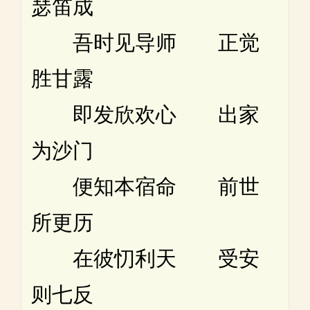
瑟笛成
吾时见导师 正觉
胜甘露
即发欣欢心 出家
为沙门
便知本宿命 前世
所更历
在彼忉利天 受安
则七反