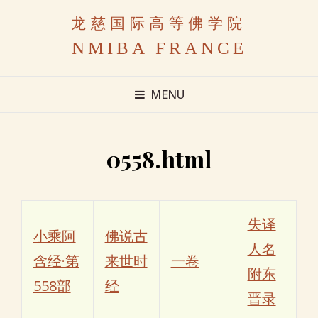
龙慈国际高等佛学院
NMIBA FRANCE
MENU
0558.html
失译
小乘阿
佛说古
人名
含经·第
来世时
一卷
附东
558部
经
晋录