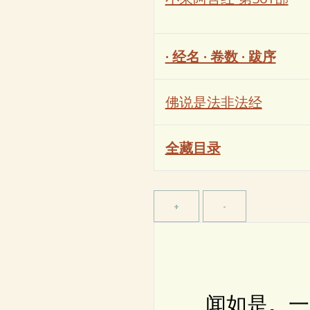
· 经名 · 卷数 · 跋序
佛说是法非法经
全藏目录
闻如是。一时