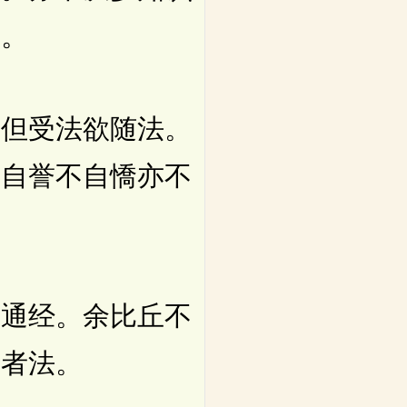
痴。
但受法欲随法。
不自誉不自憍亦不
通经。余比丘不
贤者法。