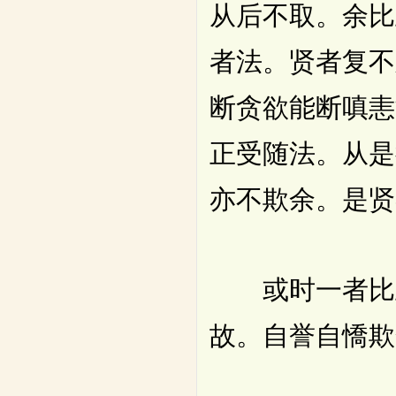
从后不取。余比
者法。贤者复不
断贪欲能断嗔恚
正受随法。从是
亦不欺余。是贤
或时一者比丘
故。自誉自憍欺