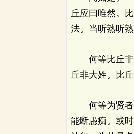
丘应曰唯然。比
法。当听熟听熟
何等比丘非贤
丘非大姓。比丘
何等为贤者法
能断愚痴。或时