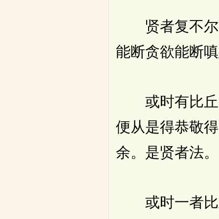
贤者复不尔。
能断贪欲能断嗔
或时有比丘。
便从是得恭敬得
余。是贤者法。
或时一者比丘