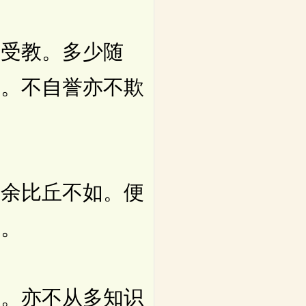
受教。多少随
谛。不自誉亦不欺
余比丘不如。便
法。
。亦不从多知识