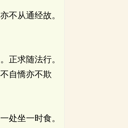
亦不从通经故。
。正求随法行。
誉不自憍亦不欺
一处坐一时食。