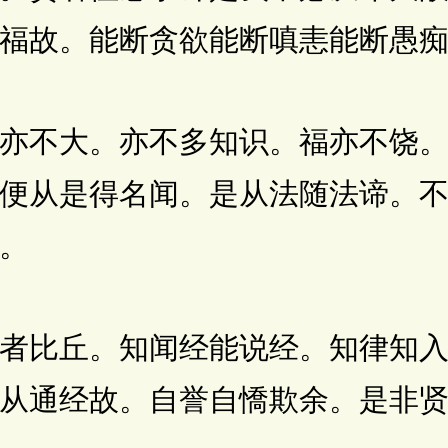
福故。能断贪欲能断嗔恚能断愚
不大。亦不多知识。福亦不饶。
便从是得名闻。是从法随法谛。
。
比丘。知闻经能说经。知律知入
从通经故。自誉自憍欺余。是非