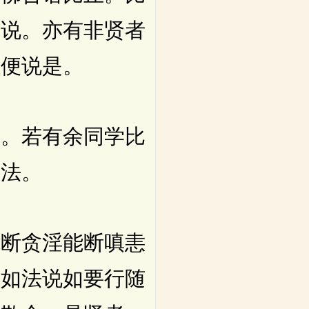
听说。亦有非贤者
佛便说是。
。若有余同学比
者法。
断贪淫能断嗔恚
。如法说如要行随