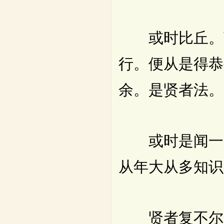
或时比丘。言
行。便从是得恭
余。是贤者法。
或时是闻一者
从年大从多知识
贤者复不尔。