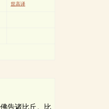
世高译
佛告诸比丘。比