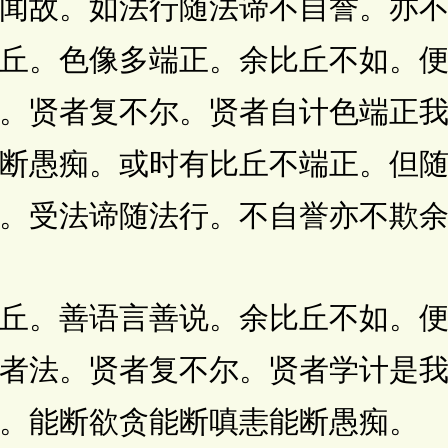
闻故。如法行随法谛不自誉。亦
丘。色像多端正。余比丘不如。
。贤者复不尔。贤者自计色端正
断愚痴。或时有比丘不端正。但
。受法谛随法行。不自誉亦不欺
。善语言善说。余比丘不如。便
者法。贤者复不尔。贤者学计是
。能断欲贪能断嗔恚能断愚痴。