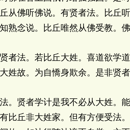
丘从佛听佛说。有贤者法。比丘
知熟念说。比丘唯然从佛受教。
者法。若比丘大姓。喜道欲学道
大姓故。为自憍身欺余。是非贤
。贤者学计是我不必从大姓。能
有比丘非大姓家。但有方便受法