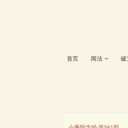
首页
闻法
破
小乘阿含经·第561部