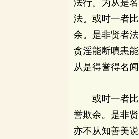
法行。为从是名
法。或时一者比
余。是非贤者法
贪淫能断嗔恚能
从是得誉得名闻
或时一者比丘
誉欺余。是非贤
亦不从知善美说