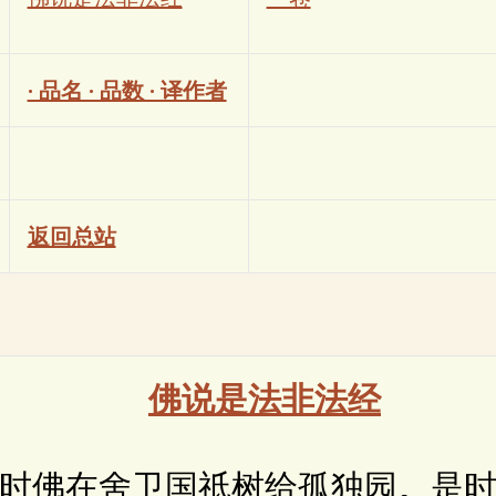
· 品名 · 品数 · 译作者
返回总站
佛说是法非法经
佛在舍卫国祇树给孤独园。是时