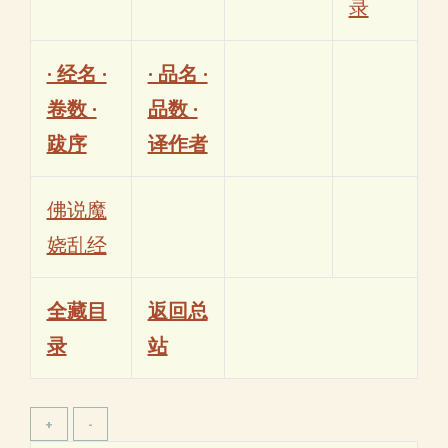
录
· 经名 ·
· 品名 ·
卷数 ·
品数 ·
跋序
译作者
佛说魔
娆乱经
全藏目
返回总
录
站