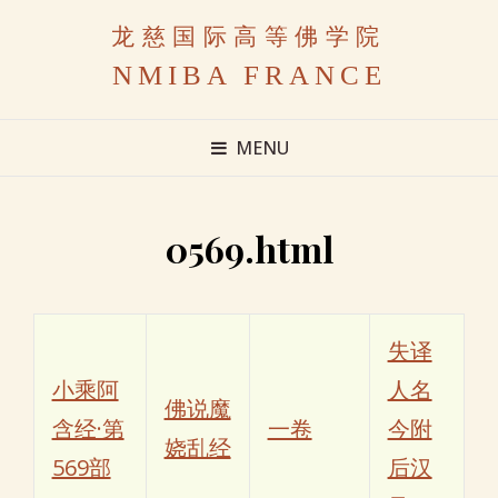
龙慈国际高等佛学院
NMIBA FRANCE
MENU
0569.html
失译
小乘阿
人名
佛说魔
含经·第
一卷
今附
娆乱经
569部
后汉