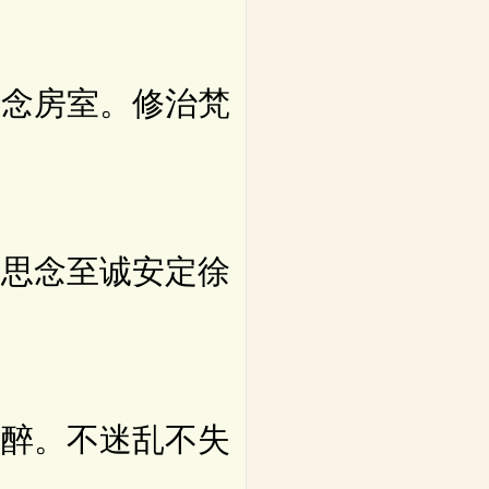
念房室。修治梵
思念至诚安定徐
醉。不迷乱不失