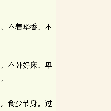
。不着华香。不
。不卧好床。卑
习。
。食少节身。过