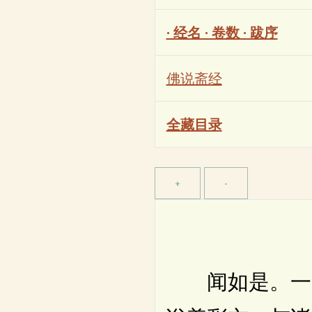
· 经名 · 卷数 · 跋序
佛说斋经
全藏目录
闻如是。一时