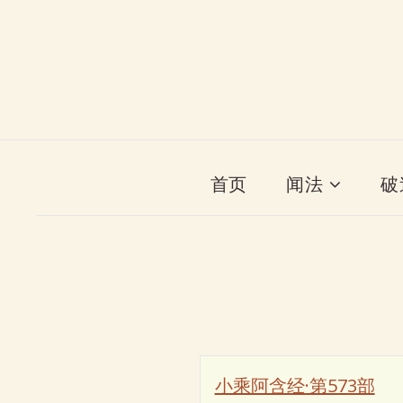
首页
闻法
破
小乘阿含经·第573部