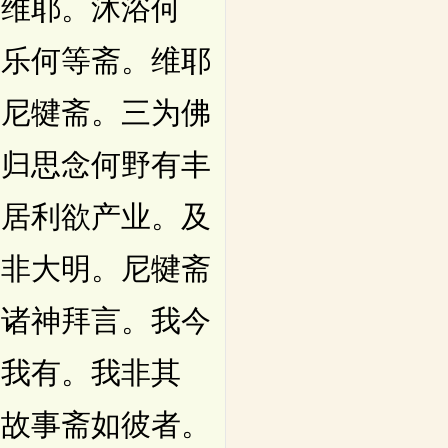
问维耶。沐浴何
。乐何等斋。维耶
为尼犍斋。三为佛
暮归思念何野有丰
家居利欲产业。及
福非大明。尼犍斋
内诸神拜言。我今
是我有。我非其
如故事斋如彼者。