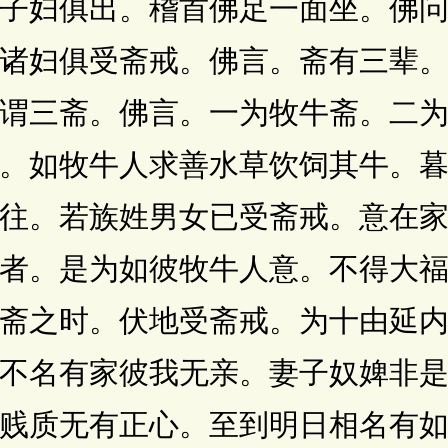
子妇俱出。稽首佛足一面坐。佛
诸妇俱受斋戒。佛言。斋有三辈
谓三斋。佛言。一为牧牛斋。二
。如牧牛人求善水草饮饲其牛。
往。若族姓男女已受斋戒。意在
者。是为如彼牧牛人意。不得大
斋之时。伏地受斋戒。为十由延
不名有家彼我无亲。妻子奴婢非
贱质无有正心。至到明日相名有