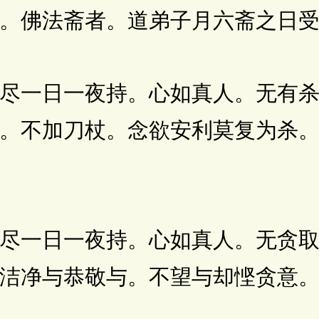
。佛法斋者。道弟子月六斋之日
一日一夜持。心如真人。无有杀
。不加刀杖。念欲安利莫复为杀
一日一夜持。心如真人。无贪取
洁净与恭敬与。不望与却悭贪意