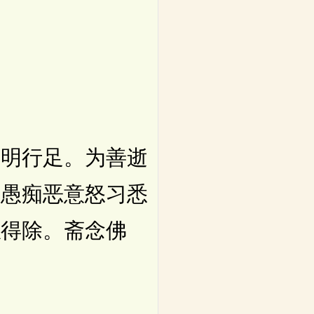
明行足。为善逝
。愚痴恶意怒习悉
浊得除。斋念佛