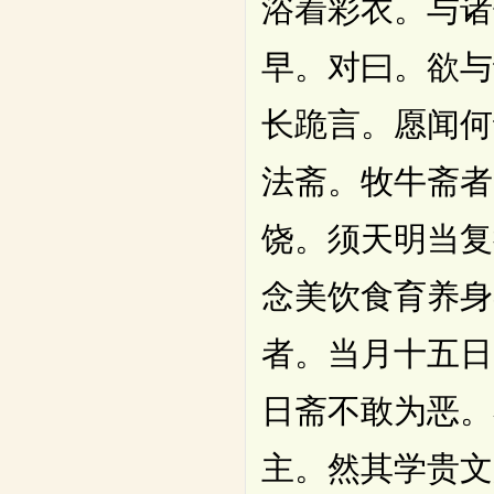
浴着彩衣。与诸
早。对曰。欲与
长跪言。愿闻何
法斋。牧牛斋者
饶。须天明当复
念美饮食育养身
者。当月十五日
日斋不敢为恶。
主。然其学贵文