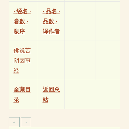
· 经名 ·
· 品名 ·
卷数 ·
品数 ·
跋序
译作者
佛说苦
阴因事
经
全藏目
返回总
录
站