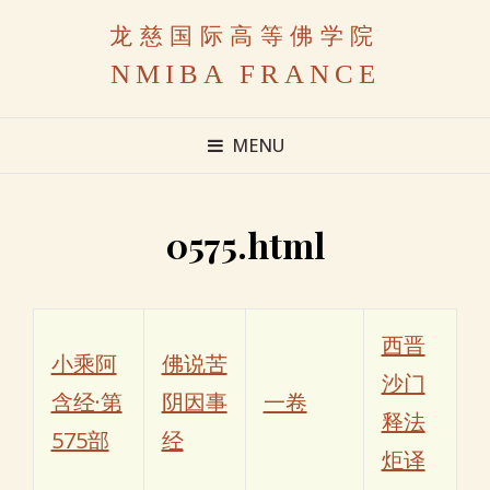
龙慈国际高等佛学院
NMIBA FRANCE
MENU
0575.html
西晋
小乘阿
佛说苦
沙门
含经·第
阴因事
一卷
释法
575部
经
炬译