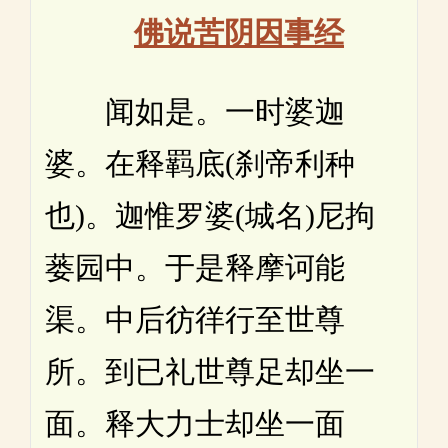
佛说苦阴因事经
闻如是。一时婆迦
婆。在释羁底(刹帝利种
也)。迦惟罗婆(城名)尼拘
蒌园中。于是释摩诃能
渠。中后彷徉行至世尊
所。到已礼世尊足却坐一
面。释大力士却坐一面