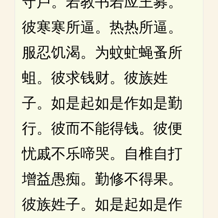
守卢。若教书若应王募。
彼寒寒所逼。热热所逼。
服忍饥渴。为蚊虻蝇蚤所
蛆。彼求钱财。彼族姓
子。如是起如是作如是勤
行。彼而不能得钱。彼便
忧戚不乐啼哭。自椎自打
增益愚痴。勤修不得果。
彼族姓子。如是起如是作