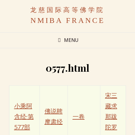
龙慈国际高等佛学院
NMIBA FRANCE
MENU
0577.html
宋三
小乘阿
藏求
佛说鞞
含经·第
一卷
那跋
摩肃经
577部
陀罗