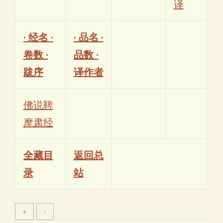
译
· 经名 ·
· 品名 ·
卷数 ·
品数 ·
跋序
译作者
佛说鞞
摩肃经
全藏目
返回总
录
站