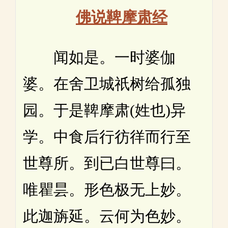
佛说鞞摩肃经
闻如是。一时婆伽
婆。在舍卫城祇树给孤独
园。于是鞞摩肃(姓也)异
学。中食后行彷徉而行至
世尊所。到已白世尊曰。
唯瞿昙。形色极无上妙。
此迦旃延。云何为色妙。