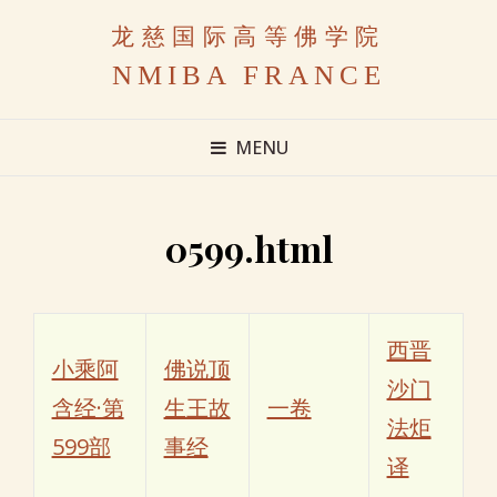
龙慈国际高等佛学院
NMIBA FRANCE
MENU
0599.html
西晋
小乘阿
佛说顶
沙门
含经·第
生王故
一卷
法炬
599部
事经
译