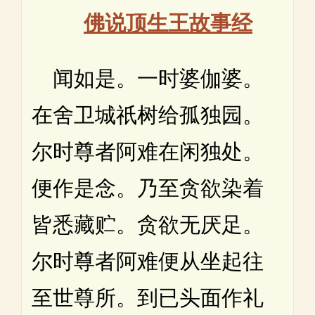
佛说顶生王故事经
闻如是。一时婆伽婆。
在舍卫城祇树给孤独园。
尔时尊者阿难在闲独处。
便作是念。乃至贪欲染着
皆悉藏贮。贪欲无厌足。
尔时尊者阿难便从坐起往
至世尊所。到已头面作礼