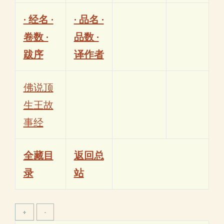
· 经名 ·
· 品名 ·
卷数 ·
品数 ·
跋序
译作者
佛说顶
生王故
事经
全藏目
返回总
录
站