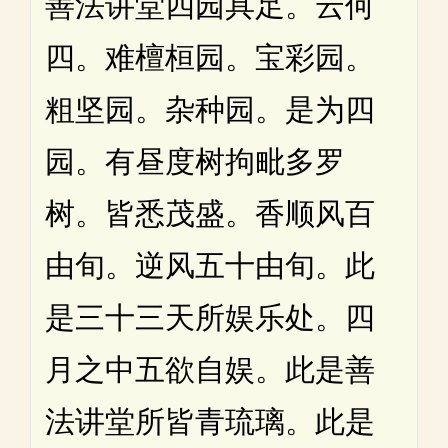
善法讲堂四园具足。云何
四。难檀桓园。宝彩园。
粗坚园。杂种园。是为四
园。有昼度树拘毗多罗
树。皆悉茂盛。香顺风百
由旬。逆风五十由旬。此
是三十三天所娱乐处。四
月之中五欲自娱。此是善
法讲堂所皆青琉璃。此是