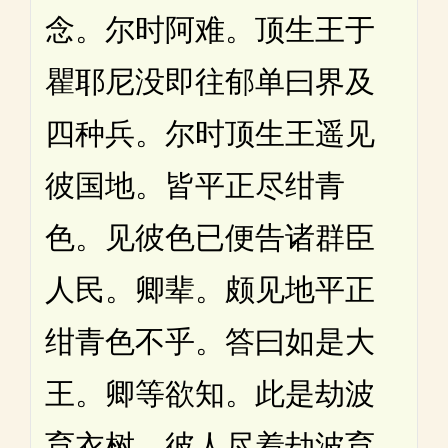
念。尔时阿难。顶生王于
瞿耶尼没即往郁单曰界及
四种兵。尔时顶生王遥见
彼国地。皆平正尽绀青
色。见彼色已便告诸群臣
人民。卿辈。颇见地平正
绀青色不乎。答曰如是大
王。卿等欲知。此是劫波
育衣树。彼人尽着劫波育