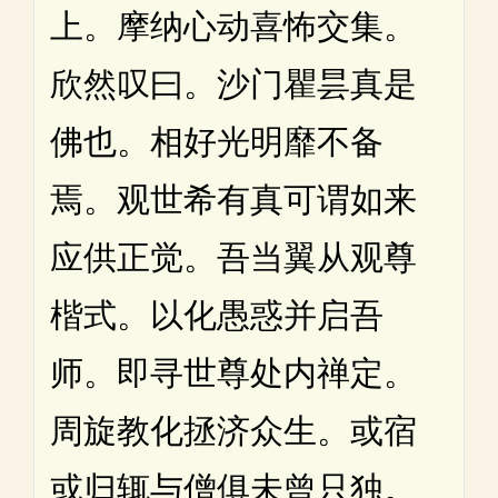
上。摩纳心动喜怖交集。
欣然叹曰。沙门瞿昙真是
佛也。相好光明靡不备
焉。观世希有真可谓如来
应供正觉。吾当翼从观尊
楷式。以化愚惑并启吾
师。即寻世尊处内禅定。
周旋教化拯济众生。或宿
或归辄与僧俱未曾只独。