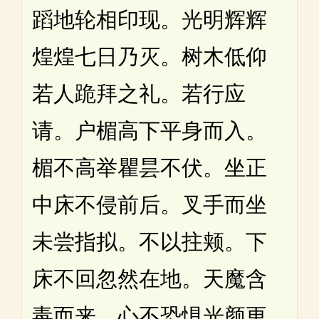
蹈地轮相印现。光明辉辉
煌煌七日乃灭。树木低仰
若人跪拜之礼。若行应
请。户楣高下平身而入。
楣不高举瞿昙不伏。坐正
中床不侵前后。叉手而坐
未尝指拟。不以拄颊。下
床不回忽然在地。天魔含
毒而来。心不恐惧光颜更