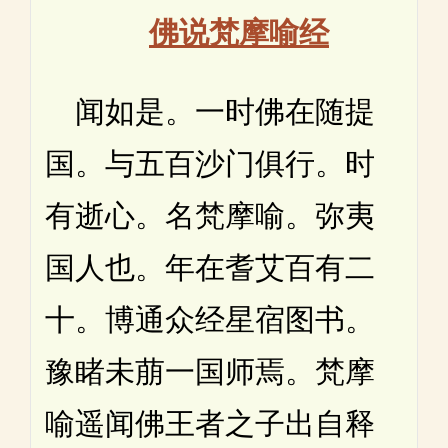
佛说梵摩喻经
闻如是。一时佛在随提
国。与五百沙门俱行。时
有逝心。名梵摩喻。弥夷
国人也。年在耆艾百有二
十。博通众经星宿图书。
豫睹未萠一国师焉。梵摩
喻遥闻佛王者之子出自释