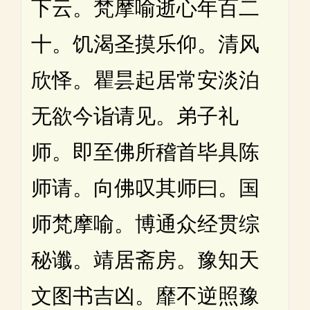
下云。梵摩喻逝心年百二
十。饥渴圣摸乐仰。清风
欣怿。瞿昙起居常安淡泊
无欲今诣请见。弟子礼
师。即至佛所稽首毕具陈
师请。向佛叹其师曰。国
师梵摩喻。博通众经贯综
秘谶。靖居斋房。豫知天
文图书吉凶。靡不逆照豫