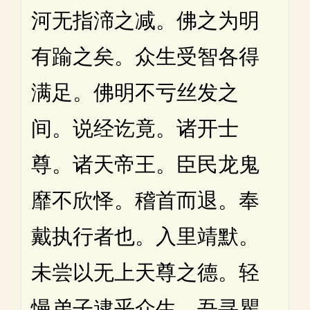
河无指渧之减。佛之为明
有踰之矣。众生受智各得
满足。佛明不亏丝发之
间。说经讫竟。诸开士
尊。诸天帝王。臣民龙鬼
靡不欣怿。稽首而退。奉
戴执行者也。入里靖默。
未尝以无上天尊之德。轻
慢弟子逮乎众生。吾寻瞿