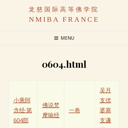
龙慈国际高等佛学院
NMIBA FRANCE
MENU
0604.html
吴月
小乘阿
支优
佛说梵
含经·第
一卷
婆塞
摩喻经
604部
支谦