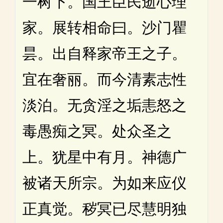
一树下。国王臣民逝心理
家。展转相命曰。沙门瞿
昙。出自释家帝王之子。
宜在奢丽。而今清素志性
淡泊。无贪淫之垢恚怒之
毒愚痴之冥。处众圣之
上。犹星中有月。神德广
被诸天所宗。为如来应仪
正真觉。秽冥已尽慧明独