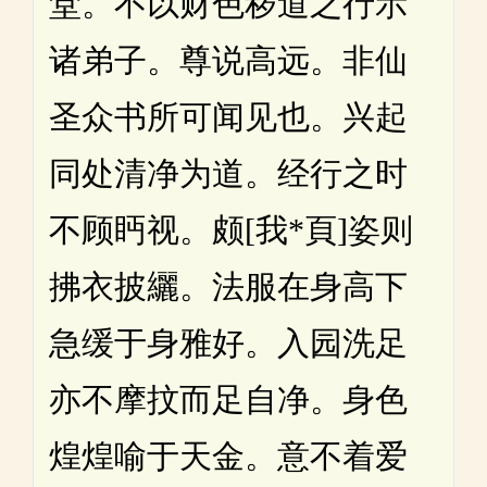
堂。不以财色秽道之行示
诸弟子。尊说高远。非仙
圣众书所可闻见也。兴起
同处清净为道。经行之时
不顾眄视。颇[我*頁]姿则
拂衣披纚。法服在身高下
急缓于身雅好。入园洗足
亦不摩抆而足自净。身色
煌煌喻于天金。意不着爱