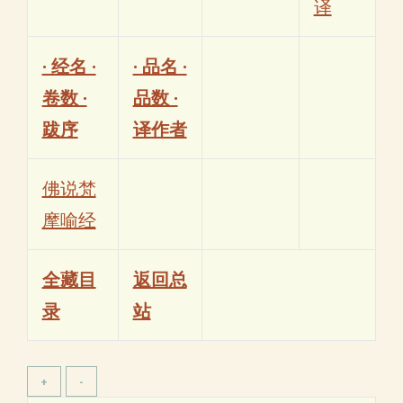
译
· 经名 ·
· 品名 ·
卷数 ·
品数 ·
跋序
译作者
佛说梵
摩喻经
全藏目
返回总
录
站