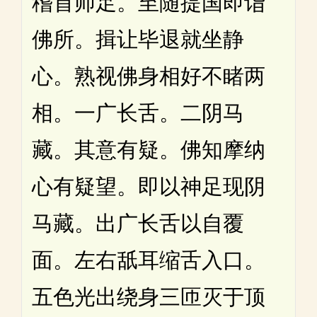
稽首师足。至随提国即诣
佛所。揖让毕退就坐静
心。熟视佛身相好不睹两
相。一广长舌。二阴马
藏。其意有疑。佛知摩纳
心有疑望。即以神足现阴
马藏。出广长舌以自覆
面。左右舐耳缩舌入口。
五色光出绕身三匝灭于顶