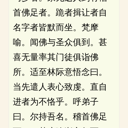
首佛足者。跪者揖让者自
名字者皆默而坐。梵摩
喻。闻佛与圣众俱到。甚
喜无量率其门徒俱诣佛
所。适至林际意悟念曰。
当先遣人表心致虔。直自
进者为不恪乎。呼弟子
曰。尔持吾名。稽首佛足