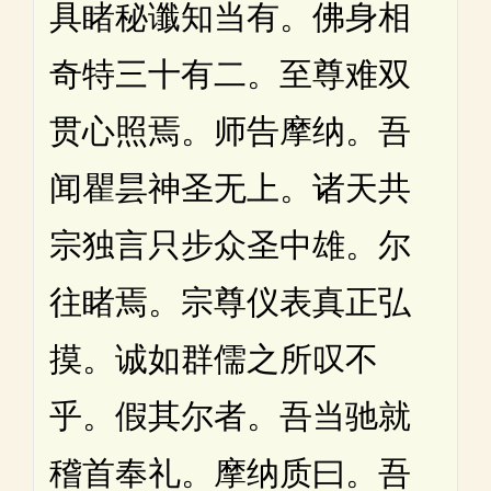
具睹秘谶知当有。佛身相
奇特三十有二。至尊难双
贯心照焉。师告摩纳。吾
闻瞿昙神圣无上。诸天共
宗独言只步众圣中雄。尔
往睹焉。宗尊仪表真正弘
摸。诚如群儒之所叹不
乎。假其尔者。吾当驰就
稽首奉礼。摩纳质曰。吾