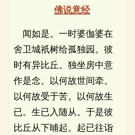
佛说意经
闻如是。一时婆伽婆在
舍卫城祇树给孤独园。彼
时有异比丘。独坐房中意
作是念。以何故世间牵。
以何故受于苦。以何故生
已。生已入随从。于是彼
比丘从下晡起。起已往诣