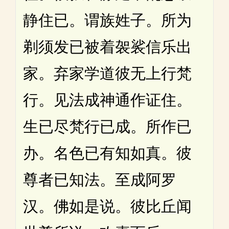
静住已。谓族姓子。所为
剃须发已被着袈裟信乐出
家。弃家学道彼无上行梵
行。见法成神通作证住。
生已尽梵行已成。所作已
办。名色已有知如真。彼
尊者已知法。至成阿罗
汉。佛如是说。彼比丘闻