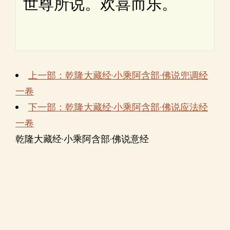
世尊所说。欢喜而乐。
上一部：乾隆大藏经·小乘阿含部·佛说兜调经
一卷
下一部：乾隆大藏经·小乘阿含部·佛说应法经
一卷
乾隆大藏经·小乘阿含部·佛说意经