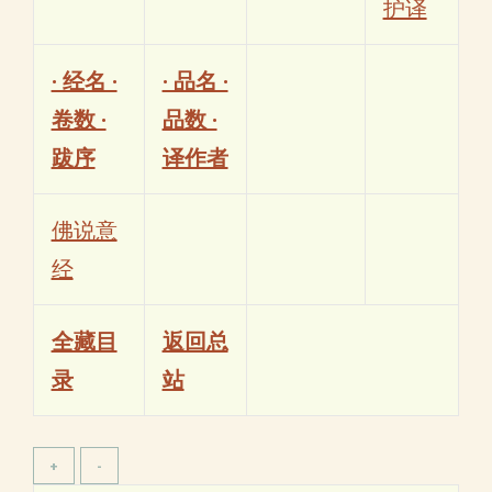
护译
· 经名 ·
· 品名 ·
卷数 ·
品数 ·
跋序
译作者
佛说意
经
全藏目
返回总
录
站