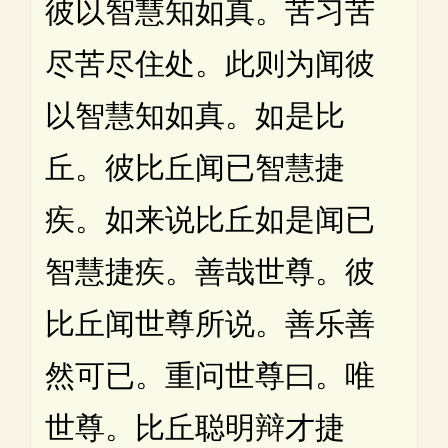
彼以智慧知如真。苦习苦
尽苦尽住处。此则为闻彼
以智慧知如真。如是比
丘。彼比丘闻已智慧捷
疾。如来说比丘如是闻已
智慧捷疾。善哉世尊。彼
比丘闻世尊所说。善乐善
然可已。重问世尊曰。唯
世尊。比丘聪明辩才捷