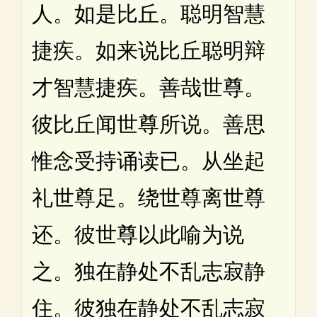
人。如是比丘。聪明智慧
捷疾。如来说比丘聪明辩
才智慧捷疾。善哉世尊。
彼比丘闻世尊所说。善思
惟念受持诵读已。从坐起
礼世尊足。绕世尊离世尊
还。彼世尊以此喻为说
之。独在静处不乱志寂静
住。彼独在静处不乱志寂