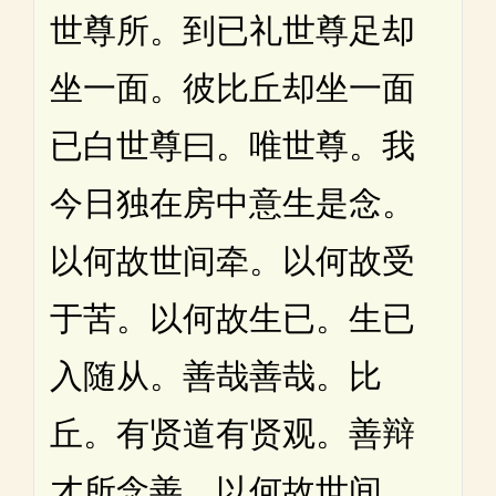
世尊所。到已礼世尊足却
坐一面。彼比丘却坐一面
已白世尊曰。唯世尊。我
今日独在房中意生是念。
以何故世间牵。以何故受
于苦。以何故生已。生已
入随从。善哉善哉。比
丘。有贤道有贤观。善辩
才所念善。以何故世间