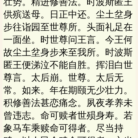
壮势。精进修善法。时波斯匿王
供殡送母。日正中还。尘土坌身
步往诣园至世尊所。头面礼足在
一面坐。时世尊问王言。今王何
故尘土坌身步来至我所。时波斯
匿王便涕泣不能自胜。挥泪白世
尊言。太后崩。世尊。太后无
常。如来。年在期颐无少壮力。
积修善法甚恋痛念。夙夜孝养未
曾违志。命可赎者世殒身寿。若
象马车乘赎命可得者。尽当持