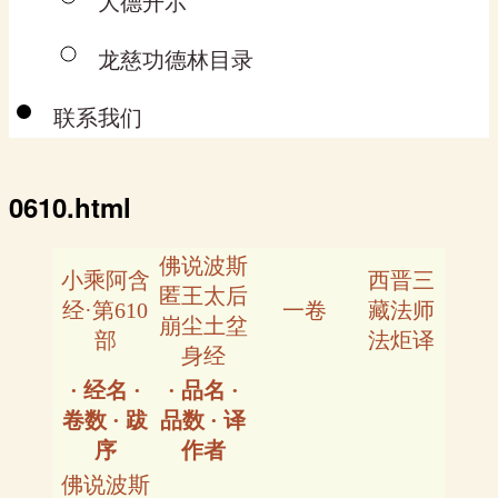
大德开示
龙慈功德林目录
联系我们
0610.html
佛说波斯
小乘阿含
西晋三
匿王太后
经·第610
一卷
藏法师
崩尘土坌
部
法炬译
身经
· 经名 ·
· 品名 ·
卷数 · 跋
品数 · 译
序
作者
佛说波斯