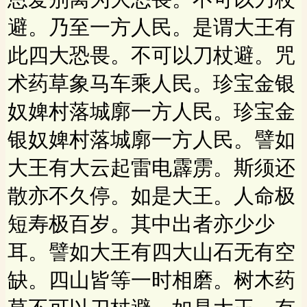
避。乃至一方人民。是谓大王有
此四大恐畏。不可以刀杖避。咒
术药草象马车乘人民。珍宝金银
奴婢村落城廓一方人民。珍宝金
银奴婢村落城廓一方人民。譬如
大王有大云起雷电霹雳。斯须还
散亦不久停。如是大王。人命极
短寿极百岁。其中出者亦少少
耳。譬如大王有四大山石无有空
缺。四山皆等一时相磨。树木药