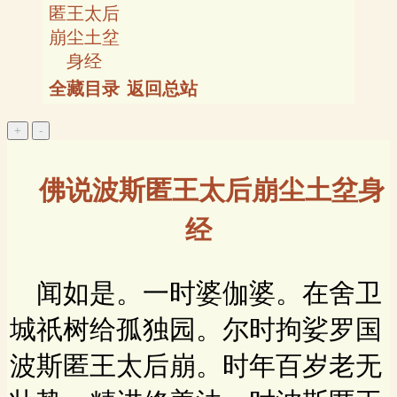
匿王太后
崩尘土坌
身经
全藏目录
返回总站
佛说波斯匿王太后崩尘土坌身
经
闻如是。一时婆伽婆。在舍卫
城祇树给孤独园。尔时拘娑罗国
波斯匿王太后崩。时年百岁老无