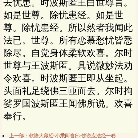
去忧患。时波斯匿王白世尊言。
如是世尊。除忧患经。如是世
尊。除忧患经。所以然者我闻此
法已。世尊。所有恋慕愁忧皆悉
除尽。自觉身体柔软欢喜。尔时
世尊与王波斯匿。具说微妙法劝
令欢喜。时波斯匿王即从坐起。
头面礼足绕佛三匝而去。尔时拘
娑罗国波斯匿王闻佛所说。欢喜
奉行。
上一部：乾隆大藏经·小乘阿含部·佛说应法经一卷