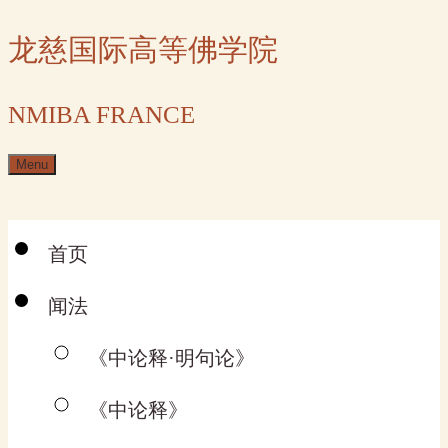
Skip
龙慈国际高等佛学院
to
content
NMIBA FRANCE
Menu
首页
闻法
《中论释·明句论》
《中论释》