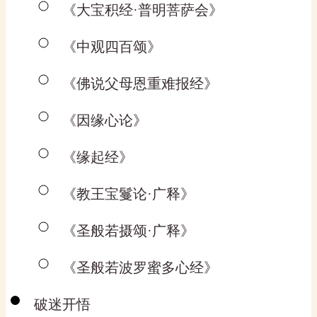
《大宝积经·普明菩萨会》
《中观四百颂》
《佛说父母恩重难报经》
《因缘心论》
《缘起经》
《教王宝鬘论·广释》
《圣般若摄颂·广释》
《圣般若波罗蜜多心经》
破迷开悟