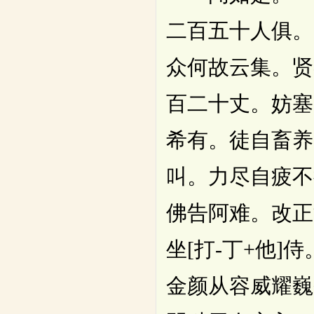
二百五十人俱。
众何故云集。贤
百二十丈。妨塞
希有。徒自畜养
叫。力尽自疲不
佛告阿难。改正
坐[打-丁+他
金颜从容威耀巍