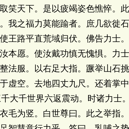
取笑天下。是以疲竭姿色憔悴。
。我之福力莫能踰者。庶几欲徙
使王路平直荒域归伏。佛告力士
汝本愿。使汝戴功慎无愧惧。力
整法服。以右足大指。蹶举山石
于虚空。去地四丈九尺。还着掌
时三千大千世界六返震动。时诸力士
衣毛为竖。白世尊曰。此之举指
足智慧意行力乎。答曰。乳哺之