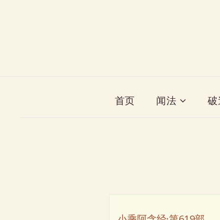
首页
闻法
破
小乘阿含经·第619部