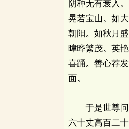
阴种无有衰入。
晃若宝山。如大
朝阳。如秋月盛
暐晔繁茂。英艳
喜踊。善心荐发
面。
于是世尊问诸
六十丈高百二十