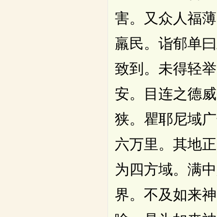
害。又众人福薄
羸民。诣郁单曰
致到。未得轻举
安。目连之德威
狭。瞿耶尼域广
六万里。其地正
为四方域。满中
界。不及如来神