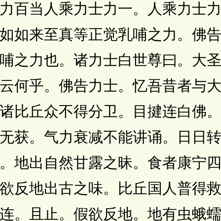
力百当人乘力士力一。人乘力士
如如来至真等正觉乳哺之力。佛
哺之力也。诸力士白世尊曰。大
云何乎。佛告力士。忆吾昔者与
诸比丘众不得分卫。目揵连白佛
无获。气力衰减不能讲诵。日日
。地出自然甘露之昧。食者康宁
欲反地出古之味。比丘国人普得
连。且止。假欲反地。地有虫蛾