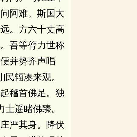
佛问阿难。斯国大
不远。方六十丈高
曰。吾等膂力世称
即便并势齐声唱
利]民辐凑来观。
坐起稽首佛足。独
百力士遥睹佛臻。
好庄严其身。降伏