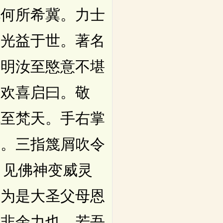
此何所希冀。力士
石光益于世。著名
。明汝至愍意不堪
士欢喜启曰。敬
挑至梵天。手右掌
中。三指篾屑吹令
。见佛神变威灵
。为是大圣父母恩
势非余力也。若吾