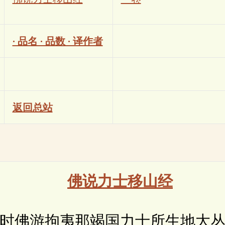
· 品名 · 品数 · 译作者
返回总站
佛说力士移山经
佛游拘夷那竭国力士所生地大丛