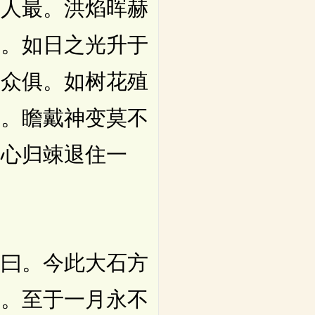
天人最。洪焰晖赫
雪。如日之光升于
部众俱。如树花殖
众。瞻戴神变莫不
一心归竦退住一
曰。今此大石方
力。至于一月永不