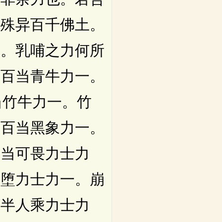
置殊异百千佛土。
问。乳哺之力何所
力百当青牛力一。
百当竹牛力一。竹
力百当黑象力一。
百当可畏力士力
崩堕力士力一。崩
当半人乘力士力