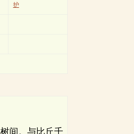
护
树间。与比丘千