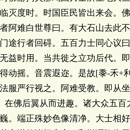
临灭度时。时国臣民皆出来会。
者阿难白世尊曰。有大石山去此
门途行者回碍。五百力士同心议
无益时用。当共徙之立功后代。
得动摇。音震遐迩。是故[黍-禾+
法服严行视之。阿难受教。即从
]侍。在佛后翼从而进趣。诸大众五
巍。端正殊妙色像清净。大士相