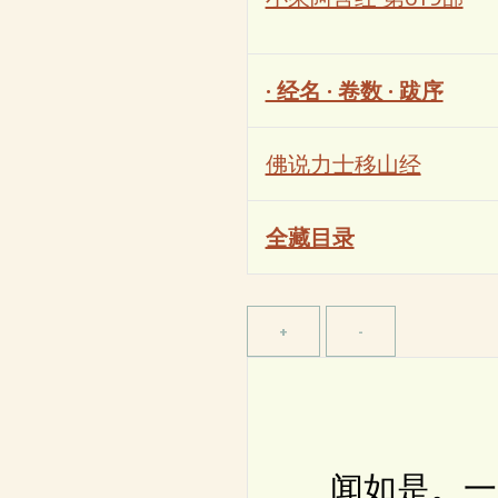
· 经名 · 卷数 · 跋序
佛说力士移山经
全藏目录
闻如是。一时