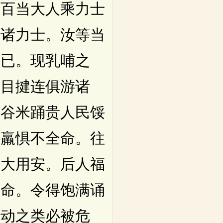
力百当大人乘力士
告诸力士。汝等当
圣已。现乳哺之
大目揵连俱游诸
。谷米踊贵人民馁
转羸惧不全命。往
四大用安。后人福
救命。令得饱满诵
蠕动之类必被危