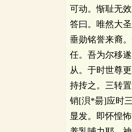
可动。惭耻无效
答曰。唯然大圣
垂勋铭誉来裔。
任。吾为尔移遂
从。于时世尊更
持抟之。三转置
销[浿*昜]应
显发。即怀惶怖
养乳哺力耶。神