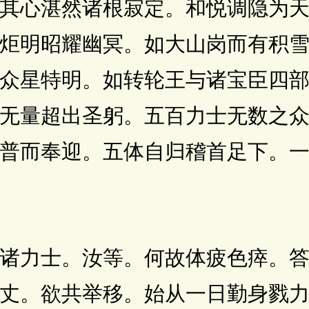
其心湛然诸根寂定。和悦调隐为
炬明昭耀幽冥。如大山岗而有积
众星特明。如转轮王与诸宝臣四
无量超出圣躬。五百力士无数之
普而奉迎。五体自归稽首足下。
力士。汝等。何故体疲色瘁。答
丈。欲共举移。始从一日勤身戮