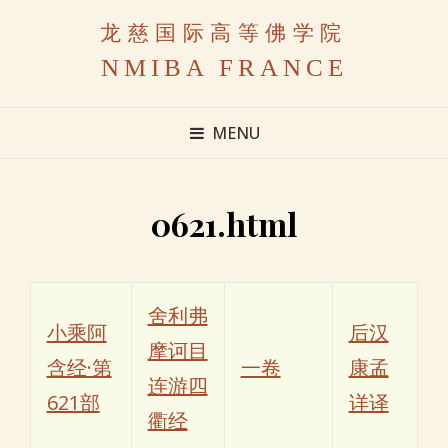
龙慈国际高等佛学院
NMIBA FRANCE
MENU
0621.html
舍利弗
小乘阿
后汉
摩诃目
含经·第
一卷
康孟
连游四
621部
详译
衢经