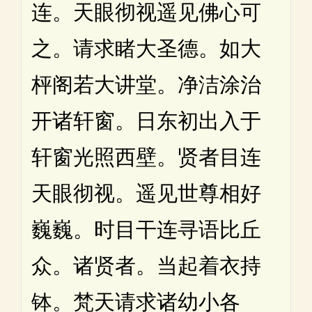
连。天眼彻视遥见佛心可
之。请求睹大圣德。如大
枰阁若大讲堂。净洁涂治
开诸轩窗。日东初出入于
轩窗光照西壁。贤者目连
天眼彻视。遥见世尊相好
巍巍。时目干连寻语比丘
众。诸贤者。当起着衣持
钵。梵天请求诸幼小各