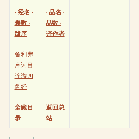
· 经名 ·
· 品名 ·
卷数 ·
品数 ·
跋序
译作者
舍利弗
摩诃目
连游四
衢经
全藏目
返回总
录
站