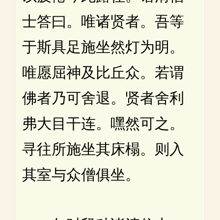
士答曰。唯诸贤者。吾等
于斯具足施坐然灯为明。
唯愿屈神及比丘众。若谓
佛者乃可舍退。贤者舍利
弗大目干连。嘿然可之。
寻往所施坐其床榻。则入
其室与众僧俱坐。