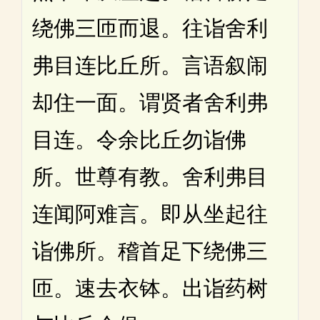
绕佛三匝而退。往诣舍利
弗目连比丘所。言语叙闹
却住一面。谓贤者舍利弗
目连。令余比丘勿诣佛
所。世尊有教。舍利弗目
连闻阿难言。即从坐起往
诣佛所。稽首足下绕佛三
匝。速去衣钵。出诣药树