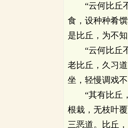
“云何比丘不
食，设种种肴馔
是比丘，为不知
“云何比丘不
老比丘，久习道
坐，轻慢调戏不
“其有比丘，
根栽，无枝叶覆
三恶道。比丘，