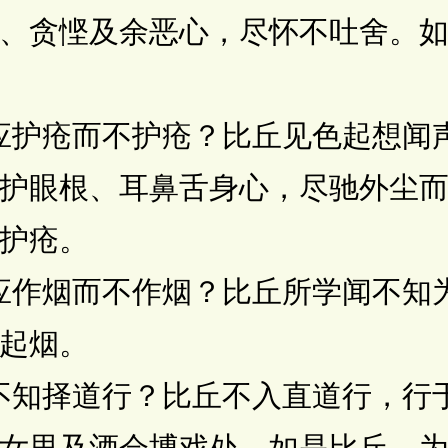
、贪悭及余恶心，尽怀不吐舍。
护疮而不护疮？比丘见色起想闻
护眼根、耳鼻舌身心，尽驰外尘
护疮。
作烟而不作烟？比丘所学闻不知
起烟。
知择道行？比丘不入直道行，行
女里及酒会博戏处。如是比丘，