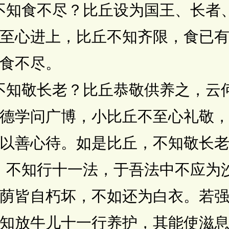
知食不尽？比丘设为国王、长者
至心进上，比丘不知齐限，食已
食不尽。
知敬长老？比丘恭敬供养之，云
德学问广博，小比丘不至心礼敬
以善心待。如是比丘，不知敬长
不知行十一法，于吾法中不应为
荫皆自朽坏，不如还为白衣。若
知放牛儿十一行养护，其能使滋