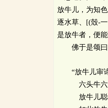
放牛儿，为知色
逐水草、[(殼-
是放牛者，便能
佛于是颂曰
“放牛儿审谛
六头牛六年
放牛儿聪明