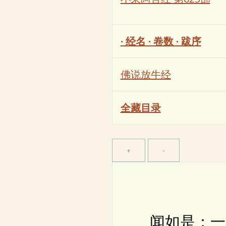
· 经名 · 卷数 · 跋序
佛说放牛经
全藏目录
闻如是：一时