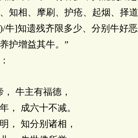
、知相、摩刷、护疮、起烟、择
一)/牛]知遗残齐限多少、分别牛好
养护增益其牛。”
：
， 牛主有福德，
， 成六十不减。
， 知分别诸相，