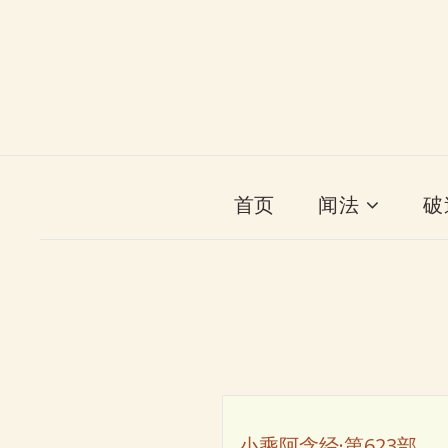
首页
闻法
破
小乘阿含经·第623部