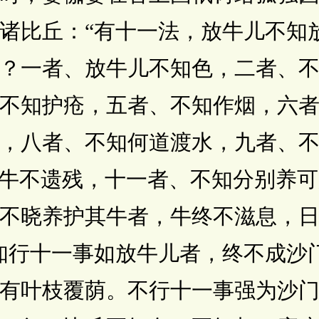
比丘：“有十一法，放牛儿不知
？一者、放牛儿不知色，二者、
不知护疮，五者、不知作烟，六
，八者、不知何道渡水，九者、
/牛]牛不遗残，十一者、不知分别养
不晓养护其牛者，牛终不滋息，
行十一事如放牛儿者，终不成沙
有叶枝覆荫。不行十一事强为沙