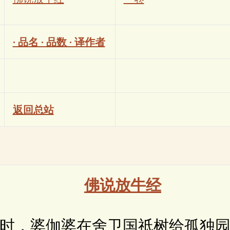
· 品名 · 品数 · 译作者
返回总站
佛说放牛经
，婆伽婆在舍卫国祇树给孤独园