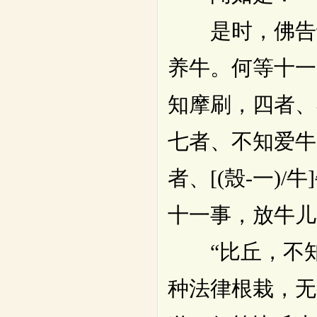
是时，佛告诸
养牛。何等十一
知摩刷，四者、
七者、不知爱牛
者、[(殼-一)
十一事，放牛儿
“比丘，不知
种法律根栽，无