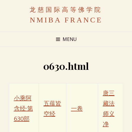
龙慈国际高等佛学院
NMIBA FRANCE
MENU
0630.html
唐三
小乘阿
五蕴皆
藏法
含经·第
一卷
空经
师义
630部
净