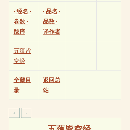
· 经名 ·
· 品名 ·
卷数 ·
品数 ·
跋序
译作者
五蕴皆
空经
全藏目
返回总
录
站
五蕴皆空经