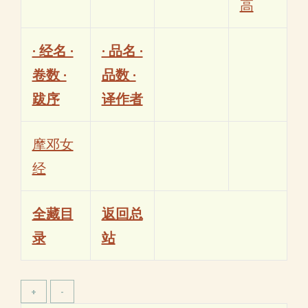
高
· 经名 ·
· 品名 ·
卷数 ·
品数 ·
跋序
译作者
摩邓女
经
全藏目
返回总
录
站