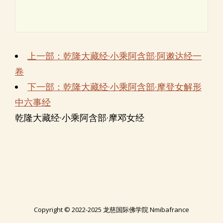
上一部：乾隆大藏经·小乘阿含部·阿遫达经一
卷
下一部：乾隆大藏经·小乘阿含部·摩登女解形
中六事经
乾隆大藏经·小乘阿含部·摩邓女经
Copyright © 2022-2025 龙慈国际佛学院 Nmibafrance