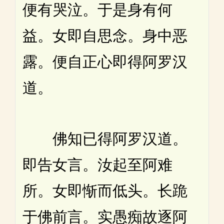
便有哭泣。于是身有何
益。女即自思念。身中恶
露。便自正心即得阿罗汉
道。
佛知已得阿罗汉道。
即告女言。汝起至阿难
所。女即惭而低头。长跪
于佛前言。实愚痴故逐阿