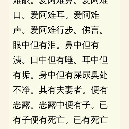
口。爱阿难耳。爱阿难
声。爱阿难行步。佛言。
眼中但有泪。鼻中但有
洟。口中但有唾。耳中但
有垢。身中但有屎尿臭处
不净。其有夫妻者。便有
恶露。恶露中便有子。已
有子便有死亡。已有死亡