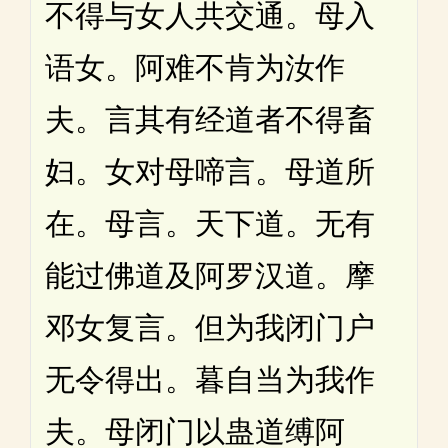
不得与女人共交通。母入
语女。阿难不肯为汝作
夫。言其有经道者不得畜
妇。女对母啼言。母道所
在。母言。天下道。无有
能过佛道及阿罗汉道。摩
邓女复言。但为我闭门户
无令得出。暮自当为我作
夫。母闭门以蛊道缚阿