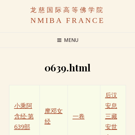
龙慈国际高等佛学院
NMIBA FRANCE
MENU
0639.html
后汉
小乘阿
安息
摩邓女
含经·第
一卷
三藏
经
639部
安世