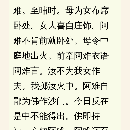
难。至晡时。母为女布席
卧处。女大喜自庄饰。阿
难不肯前就卧处。母令中
庭地出火。前牵阿难衣语
阿难言。汝不为我女作
夫。我掷汝火中。阿难自
鄙为佛作沙门。今日反在
是中不能得出。佛即持