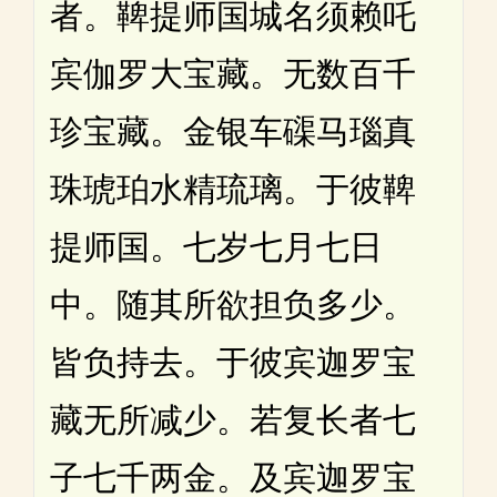
者。鞞提师国城名须赖吒
宾伽罗大宝藏。无数百千
珍宝藏。金银车磲马瑙真
珠琥珀水精琉璃。于彼鞞
提师国。七岁七月七日
中。随其所欲担负多少。
皆负持去。于彼宾迦罗宝
藏无所减少。若复长者七
子七千两金。及宾迦罗宝