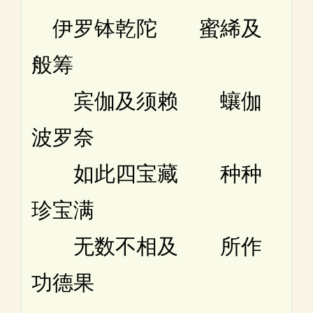
伊罗钵乾陀 蜜絺及
般筹
宾伽及须赖 蠰伽
波罗奈
如此四宝藏 种种
珍宝满
无数不相及 所作
功德果