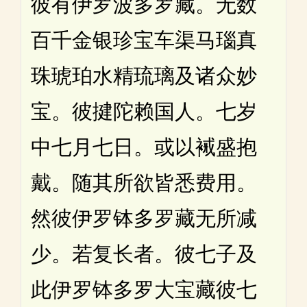
彼有伊罗波多罗藏。无数
百千金银珍宝车渠马瑙真
珠琥珀水精琉璃及诸众妙
宝。彼揵陀赖国人。七岁
中七月七日。或以裓盛抱
戴。随其所欲皆悉费用。
然彼伊罗钵多罗藏无所减
少。若复长者。彼七子及
此伊罗钵多罗大宝藏彼七