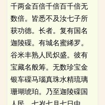
千两金百倍千倍百千倍无
数倍。皆悉不及汝七子所
获功德。长者。复有国名
迦陵磲。有城名蜜絺罗。
谷米丰熟人民炽盛。彼有
宝藏名般筹。无数珍宝金
银车磲马瑙真珠水精琉璃
珊瑚琥珀。乃至迦陵磲国
人民。七岁七月七日中。