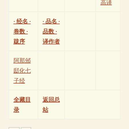
高译
· 经名 ·
· 品名 ·
卷数 ·
品数 ·
跋序
译作者
阿那邠
邸化七
子经
全藏目
返回总
录
站