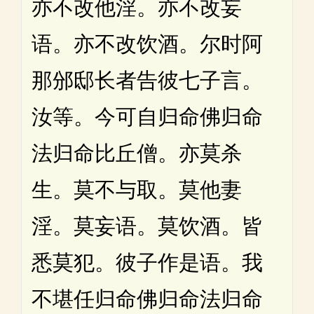
亦不改他淫。亦不改妄
语。亦不改饮酒。尔时阿
那邠邸长者告彼七子言。
汝等。今可自归命佛归命
法归命比丘僧。亦莫杀
生。莫不与取。莫他妻
淫。莫妄语。莫饮酒。皆
悉莫犯。彼子作是语。我
不堪任归命佛归命法归命