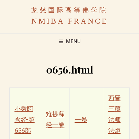
龙慈国际高等佛学院
NMIBA FRANCE
MENU
0656.html
西晋
小乘阿
三藏
难提释
含经·第
一卷
法师
经一卷
656部
法炬