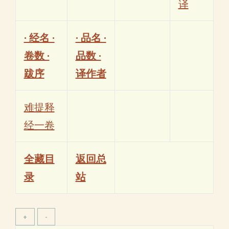
译
· 经名 ·
· 品名 ·
卷数 ·
品数 ·
跋序
译作者
难提释
经一卷
全藏目
返回总
录
站