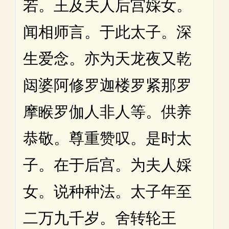
若。王及夫人后宫婇女。
闻相师言。于此太子。深
生爱念。亦为天龙夜又乾
闼婆阿修罗迦楼罗紧那罗
摩睺罗伽人非人等。供养
恭敬。尊重赞叹。是时太
子。在于后宫。为夫人婇
女。说种种法。太子年至
二万九千岁。舍转轮王