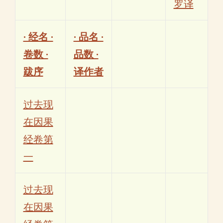
罗译
· 经名 ·
· 品名 ·
卷数 ·
品数 ·
跋序
译作者
过去现
在因果
经卷第
一
过去现
在因果