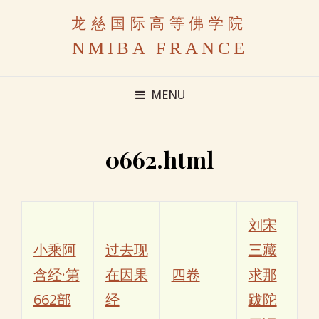
龙慈国际高等佛学院
NMIBA FRANCE
MENU
0662.html
刘宋
小乘阿
过去现
三藏
含经·第
在因果
四卷
求那
662部
经
跋陀