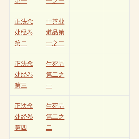
第一
一之一
正法念
十善业
处经卷
道品第
第二
一之二
正法念
生死品
处经卷
第二之
第三
一
正法念
生死品
处经卷
第二之
第四
二