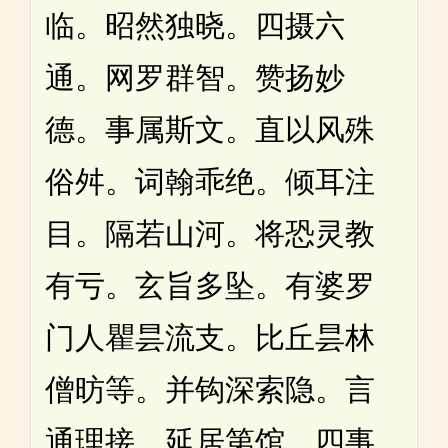
临。昭然独晓。四摄六
通。网罗群智。赞扬妙
德。事属斯文。直以风殊
俗舛。词翰乖绝。倾耳注
目。隔若山河。将恐灵教
有亏。玄旨多坠。有婆罗
门人瞿昙流支。比丘昙林
僧昉等。并钩深索隐。言
通理接。延居第馆。四事