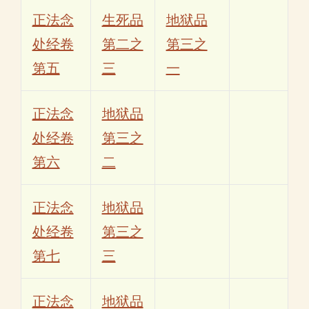
正法念
生死品
地狱品
处经卷
第二之
第三之
第五
三
一
正法念
地狱品
处经卷
第三之
第六
二
正法念
地狱品
处经卷
第三之
第七
三
正法念
地狱品