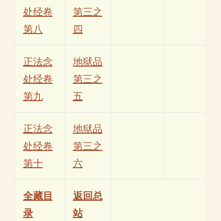
处经卷
第三之
第八
四
正法念
地狱品
处经卷
第三之
第九
五
正法念
地狱品
处经卷
第三之
第十
六
全藏目
返回总
录
站