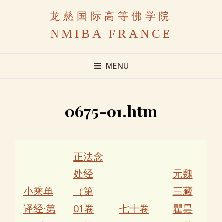
龙慈国际高等佛学院
NMIBA FRANCE
MENU
0675-01.htm
正法念
处经
元魏
小乘单
（第
三藏
译经·第
01卷
七十卷
瞿昙