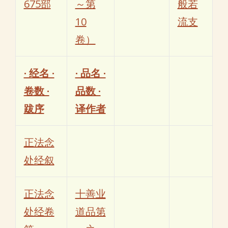
675部
～第
般若
10
流支
卷）
· 经名 ·
· 品名 ·
卷数 ·
品数 ·
跋序
译作者
正法念
处经叙
正法念
十善业
处经卷
道品第