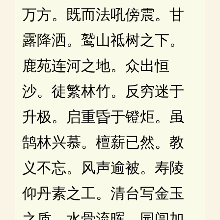
万方。既而法吼傍震。甘
露降洒。鹫山祗树之下。
鹿苑连河之地。众出恒
沙。徒繁林竹。反穷迷于
升极。启重昏于镫炬。虽
鹄林兴慕。檀薪已然。教
义不忘。风声逾被。寿陵
仰丹素之工。清台写金玉
之质。水骨流晖。园闾加