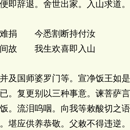
便即辞退。舍世出家。入山求道
难捐 今悉割断持付汝
间故 我生欢喜即入山
及国师婆罗门等。宣净饭王如是
已。复更别以三种事意。谏菩萨
饭。流泪呜咽。向我等敕酸切之
。堪应供养恭敬。父敕不得违逆