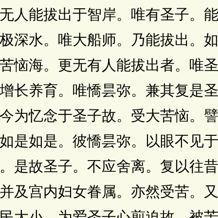
无人能拔出于智岸。唯有圣子。
极深水。唯大船师。乃能拔出。
苦恼海。更无有人能拔出者。唯
增长养育。唯憍昙弥。兼其复是
今为忆念于圣子故。受大苦恼。
如是如是。彼憍昙弥。以眼不见
。是故圣子。不应舍离。复以往
并及宫内妇女眷属。亦然受苦。
民大小。为爱圣子心煎迫故。被