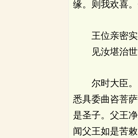
缘。则我欢喜。
王位亲密实
见汝堪治世
尔时大臣。并
悉具委曲咨菩萨
是圣子。父王净
闻父王如是苦敕