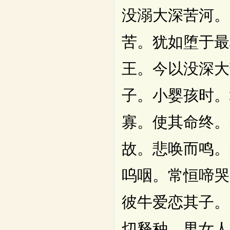
没溺大深苦河。
苦。犹如堕于最
王。今以没深大
子。小婴孩时。
寡。使其命终。
故。悲唤而鸣。
呜咽。常恒啼哭
彼牛爱恋其子。
切释种。男女人