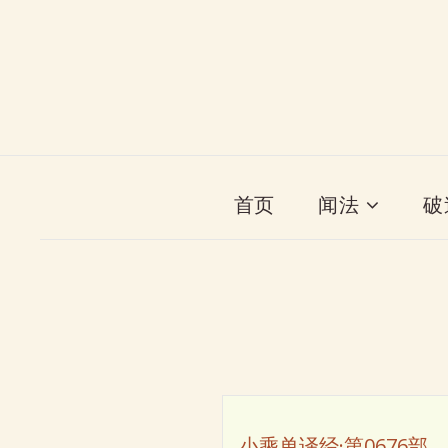
首页
闻法
破
小乘单译经·第0676部