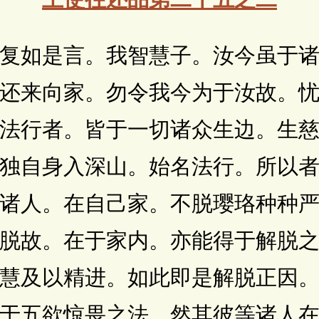
如是言。我智慧子。汝今虽于诸
还来向家。勿令我今为于汝故。
法行者。皆于一切诸众生边。生
独自身入深山。始名法行。所以
诸人。在自己家。不脱璎珞种种
脱故。在于家内。亦能得于解脱
慧及以精进。如此即是解脱正因
于五欲惊畏之法。然其彼等诸人