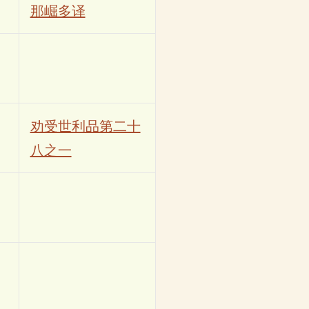
那崛多译
劝受世利品第二十
八之一