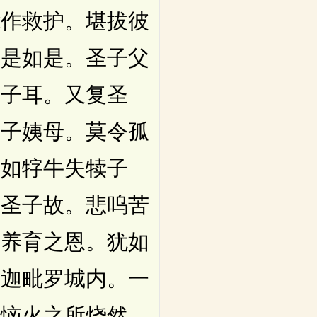
能作救护。堪拔彼
如是如是。圣子父
圣子耳。又复圣
圣子姨母。莫令孤
譬如牸牛失犊子
于圣子故。悲呜苦
昔养育之恩。犹如
又迦毗罗城内。一
苦恼火之所烧然。