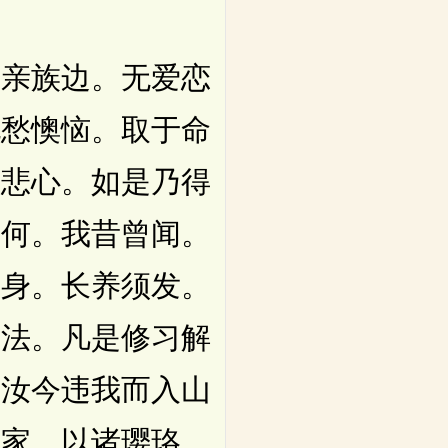
亲族边。无爱恋
忧愁懊恼。取于命
慈悲心。如是乃得
者何。我昔曾闻。
严身。长养须发。
之法。凡是修习解
。汝今违我而入山
在家。以诸璎珞。