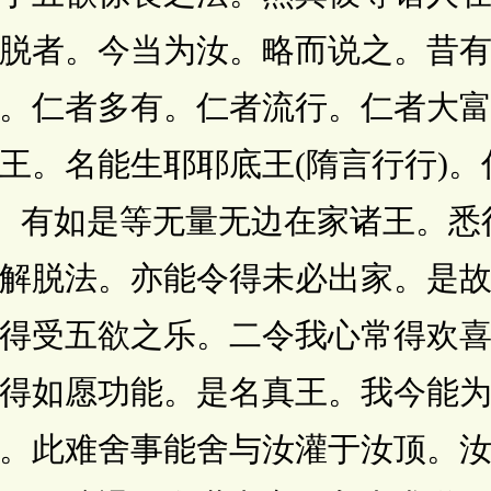
脱者。今当为汝。略而说之。昔
。仁者多有。仁者流行。仁者大
王。名能生耶耶底王(隋言行行)
)。有如是等无量无边在家诸王。
解脱法。亦能令得未必出家。是
得受五欲之乐。二令我心常得欢
得如愿功能。是名真王。我今能
。此难舍事能舍与汝灌于汝顶。