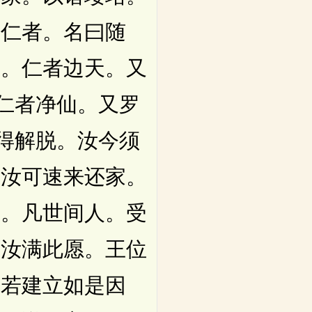
有仁者。名曰随
富。仁者边天。又
。仁者净仙。又罗
悉得解脱。汝今须
故汝可速来还家。
喜。凡世间人。受
为汝满此愿。王位
汝若建立如是因