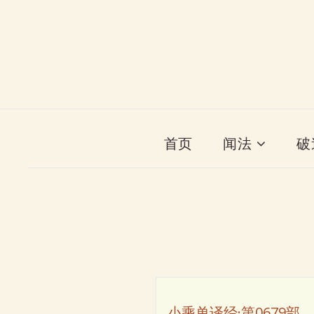
首页
闻法
破
小乘单译经·第0679部