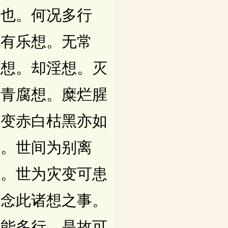
施也。何况多行
无有乐想。无常
离想。却淫想。灭
。青腐想。糜烂腥
骨变赤白枯黑亦如
想。世间为别离
想。世为灾变可患
。念此诸想之事。
况能多行。是故可