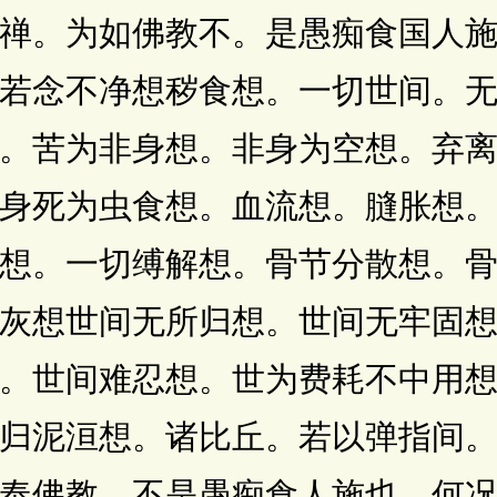
禅。为如佛教不。是愚痴食国人
若念不净想秽食想。一切世间。
。苦为非身想。非身为空想。弃
身死为虫食想。血流想。膖胀想
想。一切缚解想。骨节分散想。
灰想世间无所归想。世间无牢固
。世间难忍想。世为费耗不中用
归泥洹想。诸比丘。若以弹指间
奉佛教。不是愚痴食人施也。何