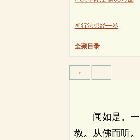
禅行法想经一卷
全藏目录
闻如是。一时
教。从佛而听。