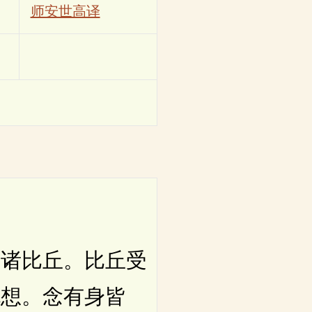
师安世高译
诸比丘。比丘受
死想。念有身皆