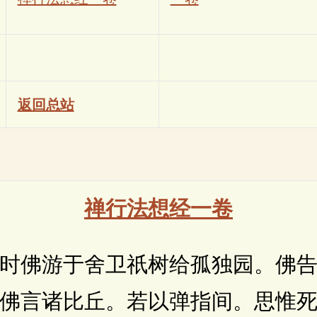
返回总站
禅行法想经一卷
佛游于舍卫祇树给孤独园。佛告
佛言诸比丘。若以弹指间。思惟