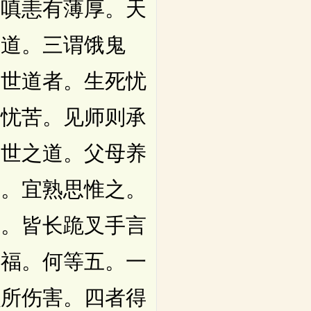
。嗔恚有薄厚。天
人道。三谓饿鬼
度世道者。生死忧
于忧苦。见师则承
度世之道。父母养
者。宜熟思惟之。
子。皆长跪叉手言
五福。何等五。一
虫所伤害。四者得