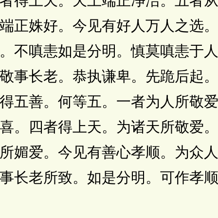
者得上天。天上端正净洁。五者
端正姝好。今见有好人万人之选
。不嗔恚如是分明。慎莫嗔恚于
敬事长老。恭执谦卑。先跪后起
得五善。何等五。一者为人所敬
喜。四者得上天。为诸天所敬爱
所媚爱。今见有善心孝顺。为众
事长老所致。如是分明。可作孝