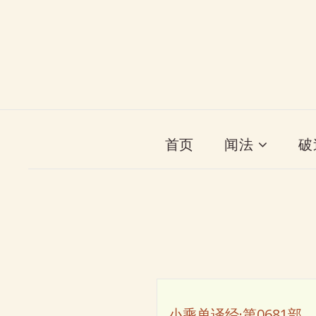
首页
闻法
破
小乘单译经·第0681部