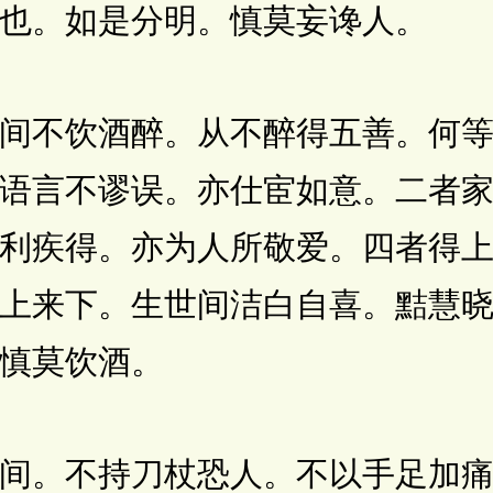
也。如是分明。慎莫妄谗人。
不饮酒醉。从不醉得五善。何等
语言不谬误。亦仕宦如意。二者
利疾得。亦为人所敬爱。四者得
上来下。生世间洁白自喜。黠慧
慎莫饮酒。
。不持刀杖恐人。不以手足加痛