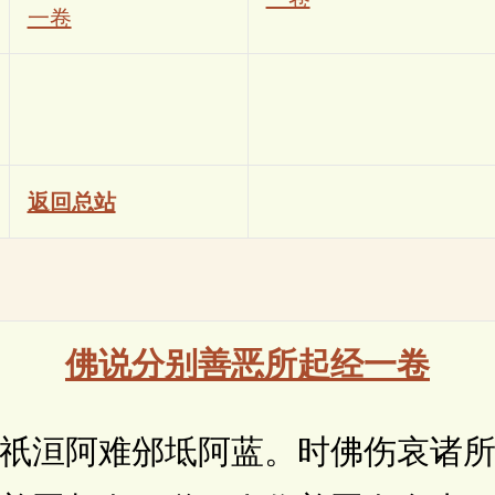
一卷
返回总站
佛说分别善恶所起经一卷
洹阿难邠坻阿蓝。时佛伤哀诸所