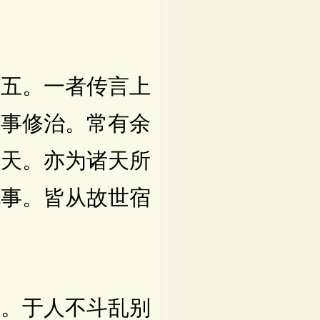
五。一者传言上
家事修治。常有余
上天。亦为诸天所
晓事。皆从故世宿
。于人不斗乱别