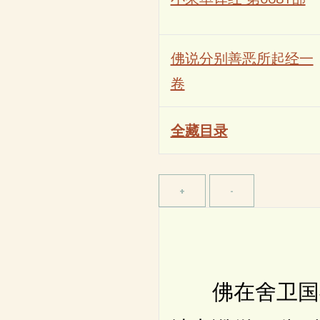
佛说分别善恶所起经一
卷
全藏目录
佛在舍卫国祇