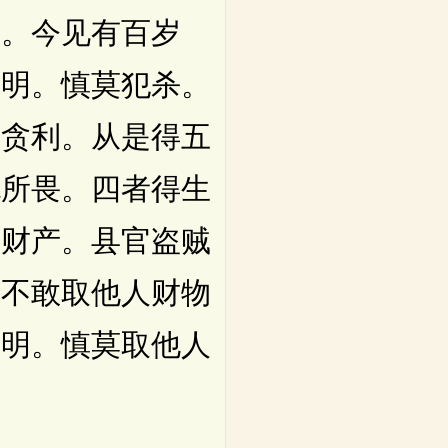
寿。今见有百岁
分明。慎莫犯杀。
不贪利。从是得五
无所畏。四者得生
其财产。县官盗贼
命不敢取他人财物
分明。慎莫取他人