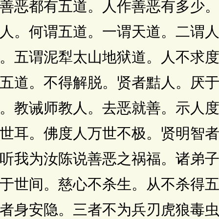
善恶都有五道。人作善恶有多少
人。何谓五道。一谓天道。二谓
。五谓泥犁太山地狱道。人不求
五道。不得解脱。贤者黠人。厌
。教诫师教人。去恶就善。示人
世耳。佛度人万世不极。贤明智
听我为汝陈说善恶之祸福。诸弟
于世间。慈心不杀生。从不杀得
者身安隐。三者不为兵刃虎狼毒