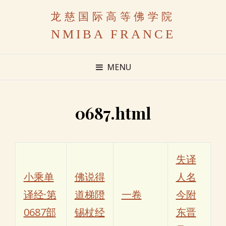
龙慈国际高等佛学院
NMIBA FRANCE
MENU
0687.html
失译
小乘单
佛说得
人名
译经·第
道梯隥
一卷
今附
0687部
锡杖经
东晋