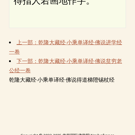
得指人若画地作字。
上一部：乾隆大藏经·小乘单译经·佛说进学经
一卷
下一部：乾隆大藏经·小乘单译经·佛说贫穷老
公经一卷
乾隆大藏经·小乘单译经·佛说得道梯隥锡杖经