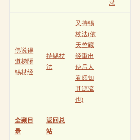
录
又持锡
杖法(依
天竺藏
佛说得
持锡杖
经重出
道梯隥
法
使后人
锡杖经
看阅知
其源流
也)
全藏目
返回总
录
站