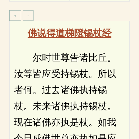
佛说得道梯隥锡杖经
尔时世尊告诸比丘。
汝等皆应受持锡杖。所以
者何。过去诸佛执持锡
杖。未来诸佛执持锡杖。
现在诸佛亦执是杖。如我
今日成佛世尊亦执如是应