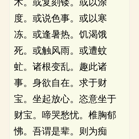
术。或复刻镂。或以涂
度。或说色事。或以寒
冻。或逢暑热。饥渴饿
死。或触风雨。或遭蚊
虻。诸根变乱。趣此诸
事。身欲自在。求于财
宝。坐起放心。恣意坐于
财宝。啼哭愁忧。椎胸郁
怫。吾谓是辈。则为痴