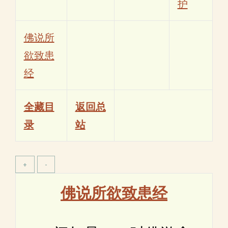
护
佛说所
欲致患
经
全藏目
返回总
录
站
佛说所欲致患经