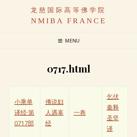
龙慈国际高等佛学院
NMIBA FRANCE
MENU
0717.html
乞伏
小乘单
佛说妇
秦释
译经·第
人遇辜
一卷
圣坚
0717部
经
译