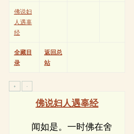
佛说妇
人遇辜
经
全藏目
返回总
录
站
佛说妇人遇辜经
闻如是。一时佛在舍