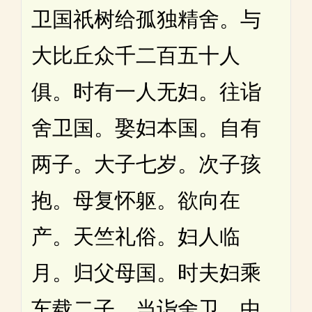
卫国祇树给孤独精舍。与
大比丘众千二百五十人
俱。时有一人无妇。往诣
舍卫国。娶妇本国。自有
两子。大子七岁。次子孩
抱。母复怀躯。欲向在
产。天竺礼俗。妇人临
月。归父母国。时夫妇乘
车载二子。当诣舍卫。中