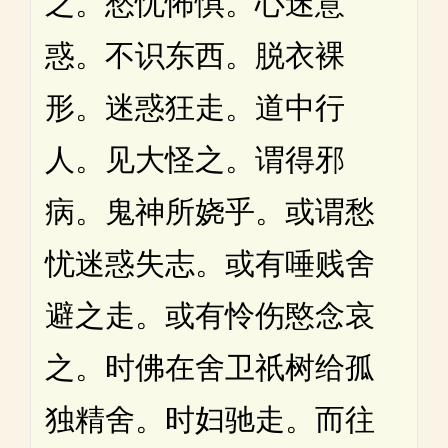
之。愁忧怖惧。心迷意
惑。不识东西。脱衣裸
形。迷惑狂走。道中行
人。见大怪之。谓得邪
病。鬼神所娆乎。或谓愁
忧迷惑失志。或有唾贱舍
避之走。或有怜伤愍念哀
之。时佛在舍卫祇树给孤
独精舍。时妇驰走。而往