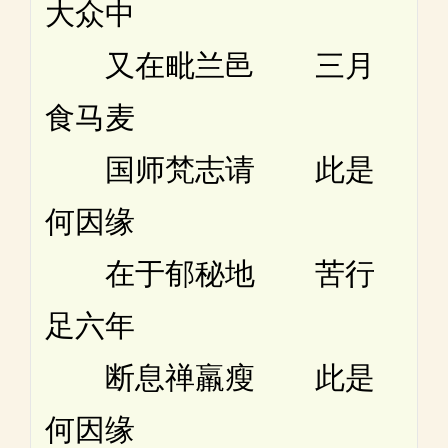
大众中
又在毗兰邑 三月
食马麦
国师梵志请 此是
何因缘
在于郁秘地 苦行
足六年
断息禅羸瘦 此是
何因缘