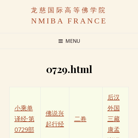
龙慈国际高等佛学院
NMIBA FRANCE
MENU
0729.html
后汉
小乘单
外国
佛说兴
译经·第
二卷
三藏
起行经
0729部
康孟