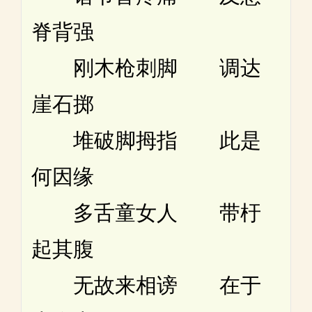
脊背强
刚木枪刺脚 调达
崖石掷
堆破脚拇指 此是
何因缘
多舌童女人 带杅
起其腹
无故来相谤 在于