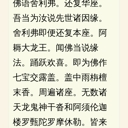
佛语舍利弗。还复华座。
吾当为汝说先世诸因缘。
舍利弗即便还复本座。阿
耨大龙王。闻佛当说缘
法。踊跃欢喜。即为佛作
七宝交露盖。盖中雨栴檀
末香。周遍诸座。无数诸
天龙鬼神干沓和阿须伦迦
楼罗甄陀罗摩休勒。皆来