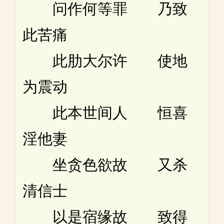
问作何等罪 乃致
此苦痛
此肋大尔许 使地
为震动
此本世间人 恒喜
淫他妻
坐贪色欲故 又杀
清信士
以是宿缘故 致得