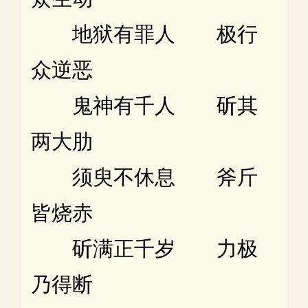
地狱有罪人 极行
众逆恶
鬼神有千人 斫其
两大肋
须臾不休息 斧斤
皆烧赤
斫满正千岁 力极
乃得断