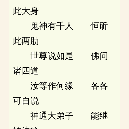
此大身
鬼神有千人 恒斫
此两肋
世尊说如是 佛问
诸四道
汝等作何缘 各各
可自说
神通大弟子 能继