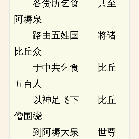
各赍所乞食 共至
阿耨泉
路由五姓国 将诸
比丘众
于中共乞食 比丘
五百人
以神足飞下 比丘
僧围绕
到阿耨大泉 世尊