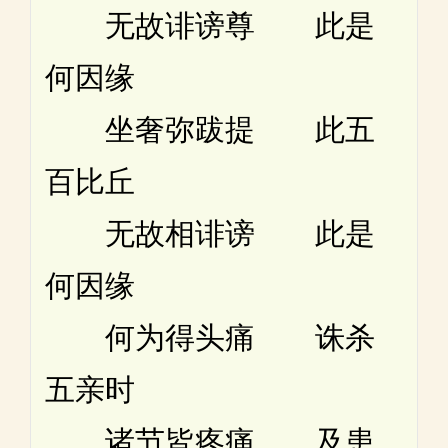
无故诽谤尊 此是
何因缘
坐奢弥跋提 此五
百比丘
无故相诽谤 此是
何因缘
何为得头痛 诛杀
五亲时
诸节皆疼痛 及患