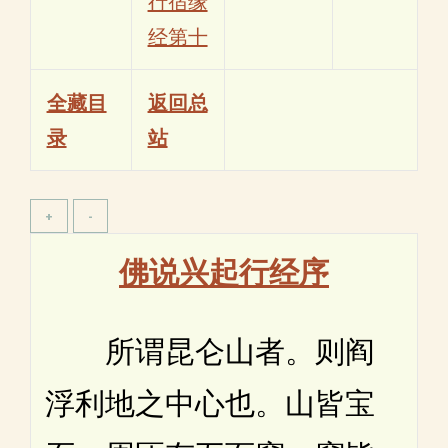
行宿缘
经第十
全藏目
返回总
录
站
佛说兴起行经序
所谓昆仑山者。则阎
浮利地之中心也。山皆宝