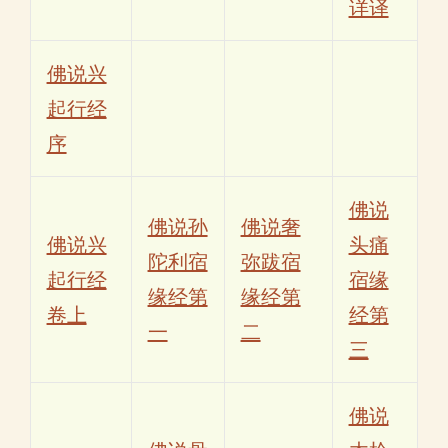
详译
佛说兴
起行经
序
佛说
佛说孙
佛说奢
佛说兴
头痛
陀利宿
弥跋宿
起行经
宿缘
缘经第
缘经第
卷上
经第
一
二
三
佛说