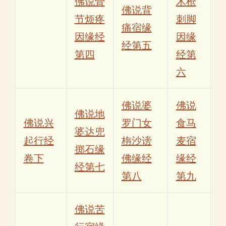
佛说骨
木枪
佛说背
节烦疼
刺脚
痛宿缘
因缘经
因缘
经第五
第四
经第
六
佛说婆
佛说
佛说地
佛说兴
罗门女
食马
婆达兜
起行经
栴沙谤
麦宿
掷石缘
卷下
佛缘经
缘经
经第七
第八
第九
佛说苦