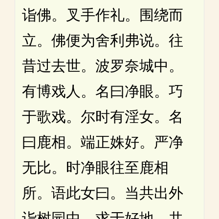
诣佛。叉手作礼。围绕而
立。佛便为舍利弗说。往
昔过去世。波罗奈城中。
有博戏人。名曰净眼。巧
于歌戏。尔时有淫女。名
曰鹿相。端正姝好。严净
无比。时净眼往至鹿相
所。语此女曰。当共出外
诣树园中。求于好地。共