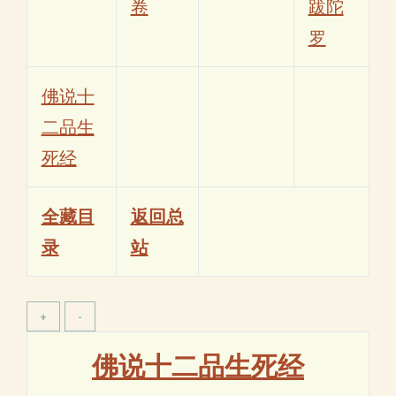
卷
跋陀
罗
佛说十
二品生
死经
全藏目
返回总
录
站
佛说十二品生死经