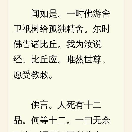
闻如是。一时佛游舍
卫祇树给孤独精舍。尔时
佛告诸比丘。我为汝说
经。比丘应。唯然世尊。
愿受教敕。
佛言。人死有十二
品。何等十二。一曰无余