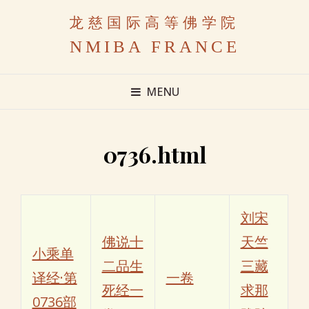
龙慈国际高等佛学院
NMIBA FRANCE
MENU
0736.html
刘宋
佛说十
天竺
小乘单
二品生
三藏
译经·第
一卷
死经一
求那
0736部