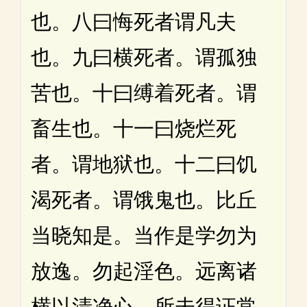
也。八曰悔死者谓凡夫
也。九曰横死者。谓孤独
苦也。十曰缚着死者。谓
畜生也。十一曰烧烂死
者。谓地狱也。十二曰饥
渴死者。谓饿鬼也。比丘
当晓知是。当作是学勿为
放逸。勿起淫色。远离诸
横以清净心。所未得证常