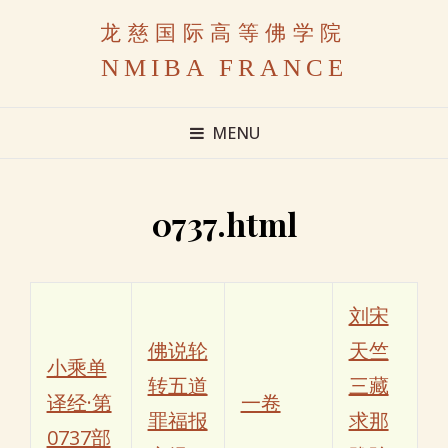
龙慈国际高等佛学院
NMIBA FRANCE
MENU
0737.html
刘宋
佛说轮
天竺
小乘单
转五道
三藏
译经·第
一卷
罪福报
求那
0737部