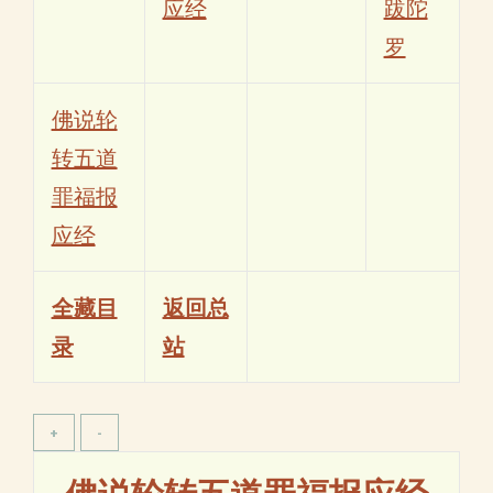
应经
跋陀
罗
佛说轮
转五道
罪福报
应经
全藏目
返回总
录
站
佛说轮转五道罪福报应经