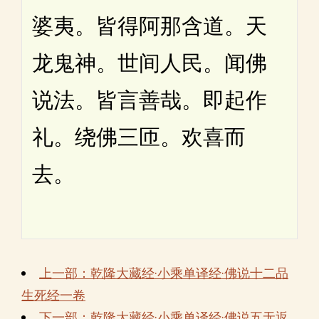
婆夷。皆得阿那含道。天
龙鬼神。世间人民。闻佛
说法。皆言善哉。即起作
礼。绕佛三匝。欢喜而
去。
上一部：乾隆大藏经·小乘单译经·佛说十二品
生死经一卷
下一部：乾隆大藏经·小乘单译经·佛说五无返