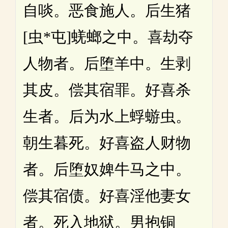
自啖。恶食施人。后生猪
[虫*屯]蜣螂之中。喜劫夺
人物者。后堕羊中。生剥
其皮。偿其宿罪。好喜杀
生者。后为水上蜉蝣虫。
朝生暮死。好喜盗人财物
者。后堕奴婢牛马之中。
偿其宿债。好喜淫他妻女
者。死入地狱。男抱铜