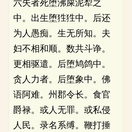
六失者死堕沸屎泥犁之
中。出生堕狌狌中。后还
为人愚痴。生无所知。夫
妇不相和顺。数共斗诤。
更相驱遣。后堕鸠鸽中。
贪人力者。后堕象中。佛
语阿难。州郡令长。食官
爵禄。或人无罪。或私侵
人民。录名系缚。鞭打捶