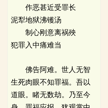
作恶甚近受罪长
泥犁地狱沸镬汤
制心刚意离祸殃
犯罪入中痛难当
佛告阿难。世人无智
生死肉眼不知罪福。吾以
道眼。睹无数劫。乃至今
身。罪福应报。犹观掌中