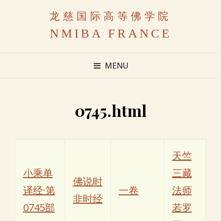
龙慈国际高等佛学院
NMIBA FRANCE
MENU
0745.html
天竺
小乘单
三藏
佛说时
译经·第
一卷
法师
非时经
0745部
若罗