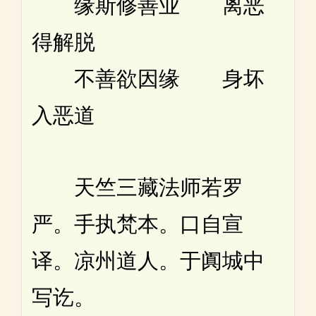
缘斯修善业 离恶
得解脱
不善欲因缘 身坏
入恶道
天竺三藏法师若罗
严。手执梵本。口自宣
译。凉州道人。于阗城中
写讫。