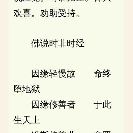
欢喜。劝助受持。
佛说时非时经
因缘轻慢故 命终
堕地狱
因缘修善者 于此
生天上